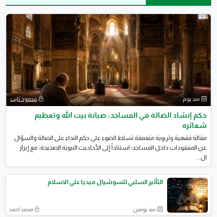
منذ يوم
محمود ثابت
حكم إنشاد الضالة في المساجد: صيانة بيت الله وتعظيم
شعائره
​مقالة فقهية وتربوية متعمقة تسلط الضوء على حكم النداء على الضالة والسؤال
عن المفقودات داخل المساجد؛ استناداً إلى الأحاديث النبوية الصحيحة، مع إبراز
ال...
التأثير السلبي للسوشيال ميديا علي الاسلام
منذ يومين
محمد احمد