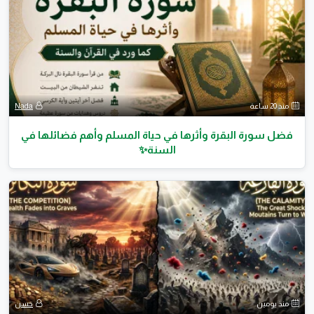
منذ 20 ساعة
Nada
فضل سورة البقرة وأثرها في حياة المسلم وأهم فضائلها في
السنة✨️
منذ يومين
حسن