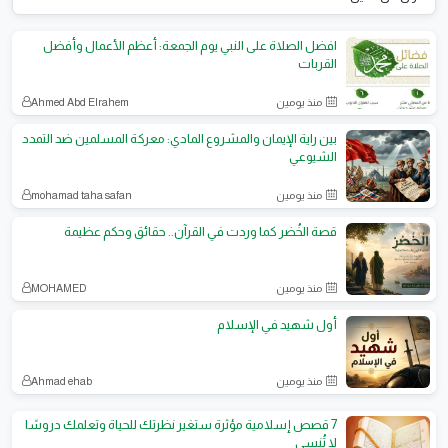
افضل الصلاة على النبي يوم الجمعة: أعظم الأعمال وأفضل
القربات
منذ يومين
Ahmed Abd Elrahem
بين راية الإيمان والمشروع المادي: معركة المسلمين ضد التمدد
الشيوعي
منذ يومين
mohamad taha safan
قصة الخُضر كما وردت في القرآن.. حقائق وحكم عظيمة
منذ يومين
MOHAMED
أول شهيد في الإسلام
منذ يومين
Ahmad ehab
7 قصص إسلامية مؤثرة ستغير نظرتك للحياة وتعلمك دروسًا
لا تُنسى