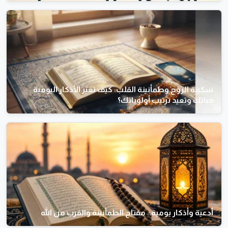
سكينة الروح وطمأنينة القلب: كيف تغيّر الأذكار اليومية
حياتك وتعيد ترتيب أولوياتك؟
أدعية وأذكار يومية.. مفتاح الطمأنينة والقرب من الله