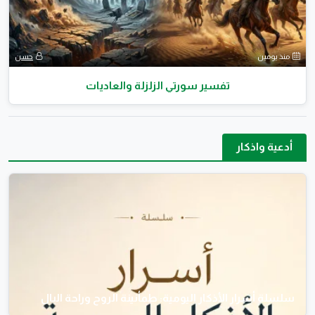
منذ يومين
حسن
تفسير سورتي الزلزلة والعاديات
أدعية واذكار
سلسلة أسرار الأذكار اليومية: طمأنينة الروح وراحة البال