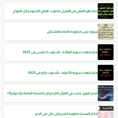
دعاء طرد النمل من المنزل مكتوب: النمل الاسود وكل الانواع
سوره يس مكتوبه كامله بالتشكيل
متشابهات سورة المائدة- بأسلوب لا يُنسى فى 2025
متشابهات سورة الأعراف- بأسلوب رائع فى 2025
«سر لغوي عجيب في القرآن الكريم لم يكتشفه العلماء إلا مؤخراً!»
اذكار المساء مكتوبة انشر وكن دال على الخير