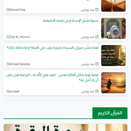
منذ يومين
Mohab Eisa
سيرة شيخ الإسلام بن تيميه الحقيقية
منذ يومين
Zad Al_ Mumin
لماذا بشّر جبريل السيدة خديجة ببيت في الجنة؟ وما دلالة ذلك؟
منذ يومين
Ahmed Salama
قصة توبة قاتل المائة نفس.. كيف فتح الله باب الرحمة لمن ظن
أن لا أمل له؟
منذ يومين
youssef
القرآن الكريم