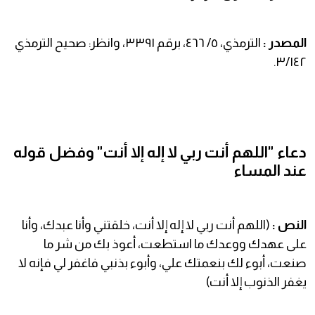
المصدر :
الترمذي، ٥/ ٤٦٦، برقم ٣٣٩١، وانظر: صحيح الترمذي
٣/١٤٢.
دعاء "اللهم أنت ربي لا إله إلا أنت" وفضل قوله
عند المساء
النص :
(اللهم أنت ربي لا إله إلا أنت، خلقتني وأنا عبدك، وأنا
على عهدك ووعدك ما استطعت، أعوذ بك من شر ما
صنعت، أبوء لك بنعمتك علي، وأبوء بذنبي فاغفر لي فإنه لا
يغفر الذنوب إلا أنت)