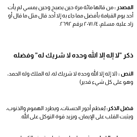
المصدر :
من قالها مائة مرة حين يصبح وحين يمسي لم يأت
أحد يوم القيامة بأفضل مما جاء به إلا أحد قال مثل ما قال أو
زاد عليه. مسلم، ٤/ ٢٠٧١ برقم ٢٦٩٢.
ذكر "لا إله إلا الله وحده لا شريك له" وفضله
النص :
(لا إله إلا الله وحده لا شريك له، له الملك وله الحمد،
وهو على كل شيء قدير)
فضل الذكر:
يُعظم أجور الحسنات، ويطرد الهموم والذنوب،
ويثبت القلب على الإيمان، ويزيد قوة التوكل على الله.