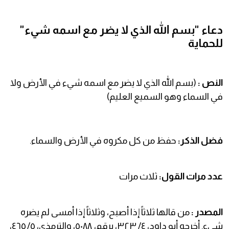
دعاء "بسم الله الذي لا يضر مع اسمه شيء"
للحماية
النص :
(بسم الله الذي لا يضر مع اسمه شيء في الأرض ولا
في السماء وهو السميع العليم)
فضل الذكر:
حفظ من كل مكروه في الأرض والسماء.
عدد مرات القول:
ثلاث مرات
المصدر :
من قالها ثلاثاً إذا أصبح، وثلاثاً إذا أمسى لم يضره
شيء. أخرجه أبو داود، ٤/ ٣٢٣، برقم، ٥٠٨٨، والترمذي، ٥/ ٤٦٥،