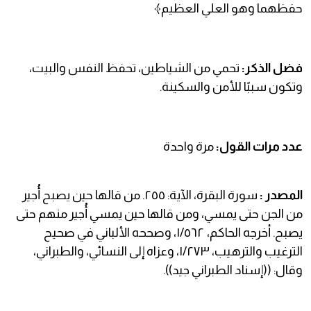
حفظهما وهو العلي العظيم﴾
فضل الذكر:
تحمي من الشياطين، تحفظ النفس والبيت،
وتكون سببًا للأمن والسكينة.
عدد مرات القول:
مرة واحدة
المصدر :
سورة البقرة، الآية: ٢٥٥. من قالها حين يصبح أُجير
من الجن حتى يمسي، ومن قالها حين يمسي أُجير منهم حتى
يصبح. أخرجه الحاكم، ١/٥٦٢، وصححه الألباني في صحيح
الترغيب والترهيب، ١/٢٧٣، وعزاه إلى النسائي، والطبراني،
وقال: ((إسناد الطبراني جيد)).