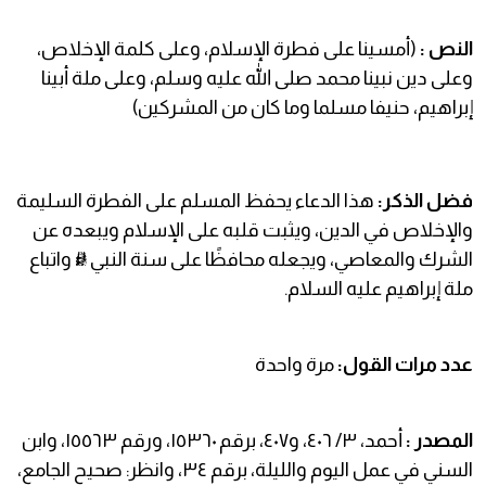
النص :
(أمسينا على فطرة الإسلام، وعلى كلمة الإخلاص،
وعلى دين نبينا محمد صلى الله عليه وسلم، وعلى ملة أبينا
إبراهيم، حنيفا مسلما وما كان من المشركين)
فضل الذكر:
هذا الدعاء يحفظ المسلم على الفطرة السليمة
والإخلاص في الدين، ويثبت قلبه على الإسلام ويبعده عن
الشرك والمعاصي، ويجعله محافظًا على سنة النبي ﷺ واتباع
ملة إبراهيم عليه السلام.
عدد مرات القول:
مرة واحدة
المصدر :
أحمد، ٣/ ٤٠٦، و٤٠٧، برقم ١٥٣٦٠، ورقم ١٥٥٦٣، وابن
السني في عمل اليوم والليلة، برقم ٣٤، وانظر: صحيح الجامع،