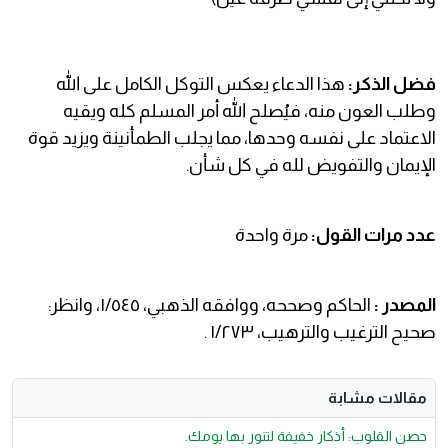
فضل الذكر:
هذا الدعاء يعكس التوكل الكامل على الله
وطلب العون منه، فيُصلح الله أمر المسلم كله ويقيه
الاعتماد على نفسه وحدها، مما يجلب الطمأنينة ويزيد قوة
الإيمان والتفويض لله في كل شأن.
عدد مرات القول:
مرة واحدة
المصدر :
الحاكم وصححه، ووافقه الذهبي، ١/٥٤٥، وانظر:
صحيح الترغيب والترهيب، ١/٢٧٣ .
مقالات مشابة
حصن القلوب: أذكار خفيفة لتنور بها يومك.