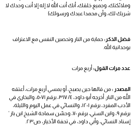
وملائكتك، وجميع خلقك، أنك أنت الله لا إله إلا أنت وحدك لا
شريك لك، وأن محمدا عبدك ورسولك)
فضل الذكر:
حماية من النار وتحصين النفس مع الاعتراف
بوحدانية الله.
عدد مرات القول:
أربع مرات
المصدر :
من قالها حين يصبح، أو يمسي أربع مرات، أعتقه
اللَّه من النار. أخرجه أبو داود، ٤/ ٣١٧، برقم ٥٠٧١، والبخاري في
الأدب المفرد، برقم ١٢٠١، والنسائي في عمل اليوم والليلة،
برقم ٩، وابن السني، برقم ٧٠، وحسّن سماحة الشيخ ابن باز ‘
إسناد النسائي، وأبي داود، في تحفة الأخيار، ص٢٣.