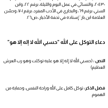
٢٠٤٣٠، والنسائي في عمل اليوم والليلة، برقم ٢٢، وابن
السني، برقم ٦٩، والبخاري في الأدب المفرد، برقم ٧٠١، وحسّن
العلامة ابن باز ‘ إسناده في تحفة الأخيار، ص٢٦.
دعاء التوكل على الله "حسبي الله لا إله إلا هو"
النص :
(حسبي الله لا إله إلا هو عليه توكلت وهو رب العرش
العظيم)
فضل الذكر:
توكل كامل على الله وراحة النفس، وحماية من
الهموم.