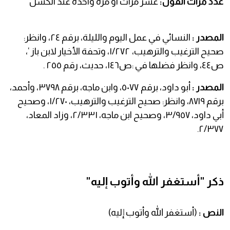
عدد مرات القول:
عشر مرات او مرة واحدة عند الكسل
المصدر :
النسائي في عمل اليوم والليلة، برقم ٢٤، وانظر:
صحيح الترغيب والترهيب، ١/٢٧٢، وتحفة الأخيار لابن باز ‘،
ص٤٤، وانظر فضلها في :ص١٤٦، حديث، رقم ٢٥٥ .
المصدر :
أبو داود، برقم ٥٠٧٧، وابن ماجه، برقم ٣٧٩٨، وأحمد،
برقم ٨٧١٩، وانظر: صحيح الترغيب والترهيب، ١/٢٧٠، وصحيح
أبي داود، ٣/٩٥٧، وصحيح ابن ماجه، ٢/٣٣١، وزاد المعاد،
٢/٣٧٧.
ذكر "أستغفر الله وأتوب إليه"
النص :
(أستغفر الله وأتوب إليه)