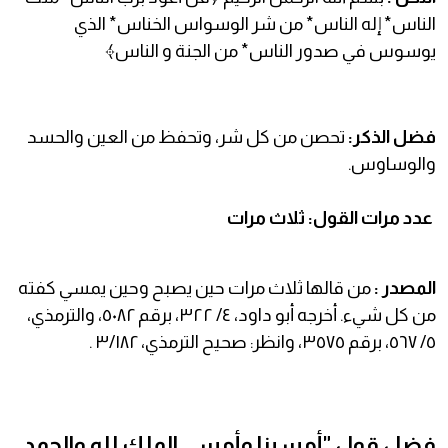
الناس* إله الناس* من شر الوسواس الخناس* الذي
يوسوس في صدور الناس* من الجنة و الناس﴾
فضل الذكر:
تحصن من كل شر، وتحفظ من العين والحسد
والوساوس.
عدد مرات القول: ثلاث مرات
المصدر :
من قالها ثلاث مرات حين يصبح وحين يمسي كفته
من كل شيء. أخرجه أبو داود، ٤/ ٣٢٢، برقم ٥٠٨٢، والترمذي،
٥/ ٥٦٧، برقم ٣٥٧٥، وانظر: صحيح الترمذي، ٣/١٨٢ .
فضل قول "أمسينا وأمسى الملك لله والحمد