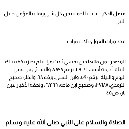
فضل الذكر :
سبب للحماية من كل شر ووقاية المؤمن خلال
الليل.
عدد مرات القول:
ثلاث مرات
المصدر :
من قالها حين يمسي ثلاث مرات لم تضرّه حُمَة تلك
الليلة، أخرجه أحمد، ٢/ ٢٩٠، برقم ٧٨٩٨، والنسائي في عمل
اليوم والليلة، برقم ٥٩٠، وابن السني، برقم ٦٨، وانظر: صحيح
الترمذي، ٣/١٨٧، وصحيح ابن ماجه، ٢/٢٦٦، وتحفة الأخيار لابن
باز، ص٤٥ .
الصلاة والسلام على النبي صلى الله عليه وسلم