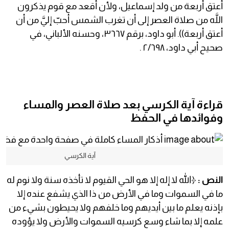
أُعتق أربعة من ولد إسماعيل، ولأن أقعد مع قوم يذكرون
اللَّه من صلاة العصر إلى أن تغرب الشمس أحبّ إليَّ من أن
أعتق أربعة)). أبو داود، برقم ٣٦٦٧، وحسنه الألباني، في
صحيح أبي داود، ٢/٦٩٨ .
قراءة آية الكرسي بعد صلاة العصر والمساء
وفوائدها في الحفظ
آية الكرسي
النص :
﴿الله لا إله إلا هو الحي القيوم لا تأخذه سنة ولا نوم له
ما في السموات وما في الأرض من ذا الذي يشفع عنده إلا
بإذنه يعلم ما بين أيديهم وما خلفهم ولا يحيطون بشيء من
علمه إلا بما شاء وسع كرسيه السموات والأرض ولا يؤوده