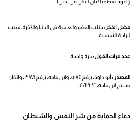
وأعوذ بعظمتك أن أغتال من تحتي)
فضل الذكر:
طلب العفو والعافية في الدنيا والآخرة، سبب
للراحة النفسية.
عدد مرات القول:
مرة واحدة
المصدر :
أبو داود، برقم ٥٠٧٤، وابن ماجه، برقم ٣٨٧١، وانظر:
صحيح ابن ماجه، ٢/٣٣٢ .
دعاء الحماية من شر النفس والشيطان