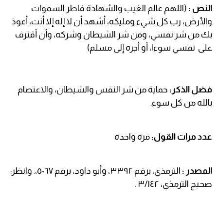
النص :
(اللهم عالم الغيب والشهادة فاطر السموات
والأرض، رب كل شيء ومليكه، أشهد أن لا إله إلا أنت، أعوذ
بك من شر نفسي، ومن شر الشيطان وشركه، وأن أقترف
على نفسي سوءا، أو أجره إلى مسلم)
فضل الذكر:
حماية من شر النفس والشيطان، والاعتصام
بالله من كل سوء.
عدد مرات القول:
مرة واحدة
المصدر :
الترمذي، برقم ٣٣٩٢، وأبو داود، برقم ٥٠٦٧،. وانظر:
صحيح الترمذي، ٣/١٤٢ .