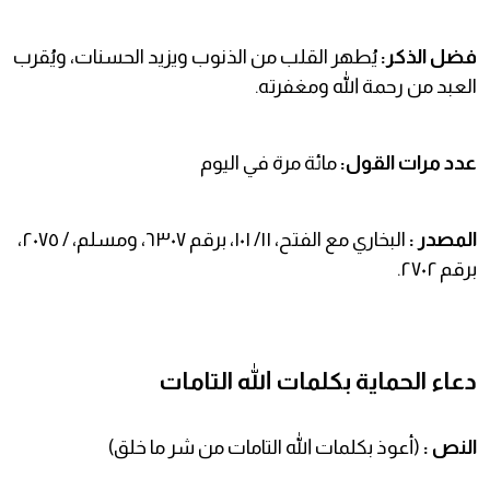
فضل الذكر:
يُطهر القلب من الذنوب ويزيد الحسنات، ويُقرب
العبد من رحمة الله ومغفرته.
عدد مرات القول:
مائة مرة في اليوم
المصدر :
البخاري مع الفتح، ١١/ ١٠١، برقم ٦٣٠٧، ومسلم، / ٢٠٧٥،
برقم ٢٧٠٢.
دعاء الحماية بكلمات الله التامات
النص :
(أعوذ بكلمات الله التامات من شر ما خلق)