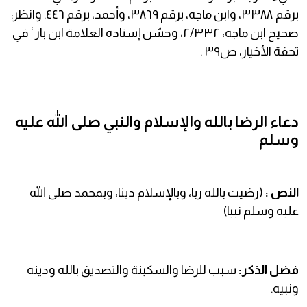
برقم ٣٣٨٨، وابن ماجه، برقم ٣٨٦٩، وأحمد، برقم ٤٤٦. وانظر:
صحيح ابن ماجه، ٢/٣٣٢، وحسّن إسناده العلامة ابن باز ‘ في
تحفة الأخيار، ص٣٩ .
دعاء الرضا بالله والإسلام والنبي صلى الله عليه
وسلم
النص :
(رضيت بالله ربا، وبالإسلام دينا، وبمحمد صلى الله
عليه وسلم نبيا)
فضل الذكر:
سبب للرضا والسكينة والتصديق بالله ودينه
ونبيه.