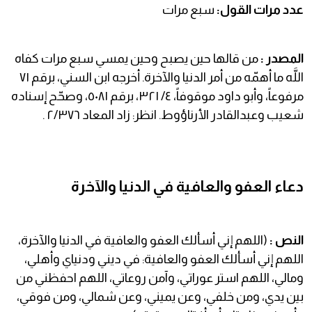
عدد مرات القول:
سبع مرات
المصدر :
من قالها حين يصبح وحين يمسي سبع مرات كفاه
اللَّه ما أهمّه من أمر الدنيا والآخرة. أخرجه ابن السني، برقم ٧١
مرفوعاً، وأبو داود موقوفاً، ٤/ ٣٢١، برقم ٥٠٨١، وصحّح إسناده
شعيب وعبدالقادر الأرناؤوط. انظر: زاد المعاد ٢/٣٧٦ .
دعاء العفو والعافية في الدنيا والآخرة
النص :
(اللهم إني أسألك العفو والعافية في الدنيا والآخرة،
اللهم إني أسألك العفو والعافية: في ديني ودنياي وأهلي،
ومالي، اللهم استر عوراتي، وآمن روعاتي، اللهم احفظني من
بين يدي، ومن خلفي، وعن يميني، وعن شمالي، ومن فوقي،