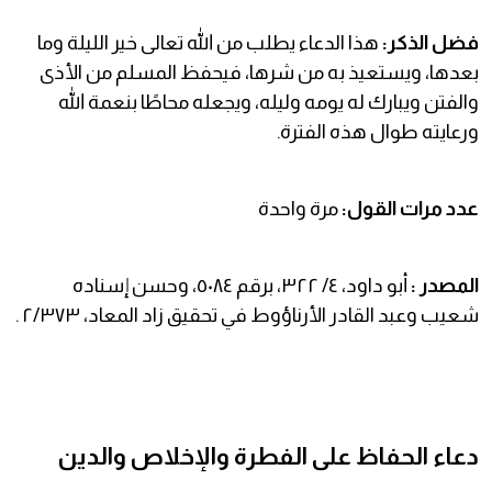
فضل الذكر:
هذا الدعاء يطلب من الله تعالى خير الليلة وما
بعدها، ويستعيذ به من شرها، فيحفظ المسلم من الأذى
والفتن ويبارك له يومه وليله، ويجعله محاطًا بنعمة الله
ورعايته طوال هذه الفترة.
عدد مرات القول:
مرة واحدة
المصدر :
أبو داود، ٤/ ٣٢٢، برقم ٥٠٨٤، وحسن إسناده
شعيب وعبد القادر الأرناؤوط في تحقيق زاد المعاد، ٢/٣٧٣ .
دعاء الحفاظ على الفطرة والإخلاص والدين