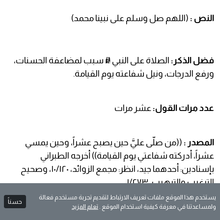
النص :
(اللهم صل وسلم على نبينا محمد)
فضل الذكر:
الصلاة على النبي ﷺ سبب لمضاعفة الحسنات،
ورفع الدرجات، ونيل شفاعته يوم القيامة.
عدد مرات القول:
عشر مرات
المصدر :
((من صلّى عليَّ حين يصبح عشراً، وحين يمسي
عشراً، أدركته شفاعتي يوم القيامة)) أخرجه الطبراني
بإسنادين: أحدهما جيد، انظر: مجمع الزوائد، ١٠/١٢٠، وصحيح
الترغيب والترهيب، ١/٢٧٣ .
يستخدم هذا الموقع ملفات تعريف الارتباط لتقديم تجربة مستخدم فعالة
حسناً
ولمساعدتنا في معرفة كيفية استخدام الموقع .
تعلم المزيد