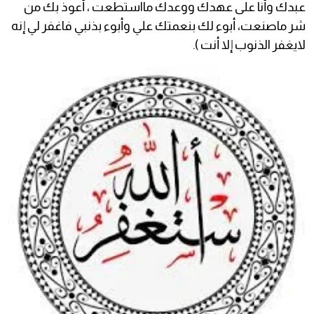
عبدك وأنا على عهدك ووعدك مااستطعت ، أعوذ بك من
شر ماصنعت، أبوء لك بنعمتك علي وأبوء بذنبي فاغفر لي إنه
لايغفر الذنوب إلا أنت ).