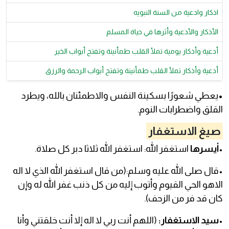
اذكار وادعية من السنة النبويه
الأذكار والأدعية وأثرها في حياة المسلم
أدعية وأذكار يومية تملأ القلب طمأنينة وتفتح أبواب الخير
أدعية وأذكار تملأ القلب طمأنينة وتفتح أبواب الرحمة والرزق
•
يعطي شعورًا بسكينة النفس والاطمئنان بالله، ويطرد
القلق واضطرابات النوم.
صيغ الاستغفار
•
أيسرها
استغفر الله: استغفر الله ثلاثا دبر كل صلاة.
•قال صلى الله عليه وسلم:(من قال استغفر الله الذي لا اله
الاهو الحي القيوم وأتوب إليه من كل ذنب غفر الله له وإن
كان قد فر من الزحف).
•
سيد الاستغفار:
(اللهم أنت ربي لا اله إلا أنت خلقتني وأنا