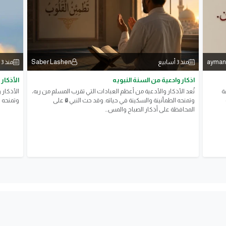
Saber Lashen
ayman
منذ 3 أسابيع
منذ 3 أسابيع
اذكار وادعية من السنة النبويه
الأذكار
ة
تُعد الأذكار والأدعية من أعظم العبادات التي تقرب المسلم من ربه،
الأذكار 
وتمنحه الطمأنينة والسكينة في حياته. وقد حث النبي ﷺ على
وتمنحه ا
المحافظة على أذكار الصباح والمس...