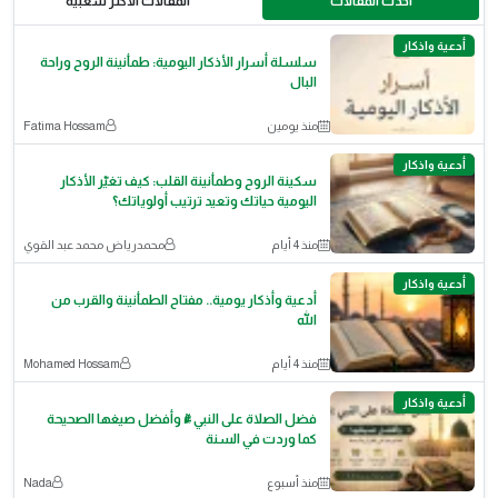
احدث المقالات
المقالات الأكثر شعبية
أدعية واذكار
سلسلة أسرار الأذكار اليومية: طمأنينة الروح وراحة
البال
منذ يومين
Fatima Hossam
أدعية واذكار
سكينة الروح وطمأنينة القلب: كيف تغيّر الأذكار
اليومية حياتك وتعيد ترتيب أولوياتك؟
منذ 4 أيام
محمدرياض محمد عبد القوي
أدعية واذكار
أدعية وأذكار يومية.. مفتاح الطمأنينة والقرب من
الله
منذ 4 أيام
Mohamed Hossam
أدعية واذكار
فضل الصلاة على النبي ﷺ وأفضل صيغها الصحيحة
كما وردت في السنة
منذ أسبوع
Nada