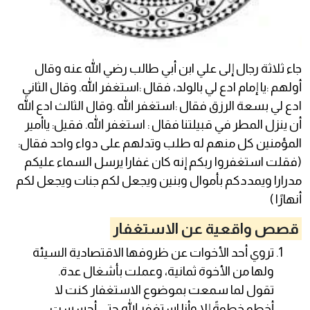
جاء ثلاثة رجال إلى علي ابن أبي طالب رضي الله عنه وقال
أولهم :يا إمام ادع لي بالولد، فقال :استغفر الله. وقال الثاني
ادع لي بسعة الرزق فقال :استغفر الله .وقال الثالث ادع الله
أن ينزل المطر في قبيلتنا فقال : استغفر الله. فقيل: ياأمير
المؤمنين كل منهم له طلب وتدلهم على دواء واحد فقال:
(فقلت استغفروا ربكم إنه كان غفارا يرسل السماء عليكم
مدرارا ويمددكم بأموال وبنين ويجعل لكم جنات ويجعل لكم
أنهارًا )
قصص واقعية عن الاستغفار
تروي أحد الأخوات عن ظروفها الاقتصادية السيئة
ولها من الأخوة ثمانية، وعملت بأشغال عدة.
تقول لما سمعت بموضوع الاستغفار كنت لا
أخطو خطوةً إلا وأنا استغفر الله حتى أحسست