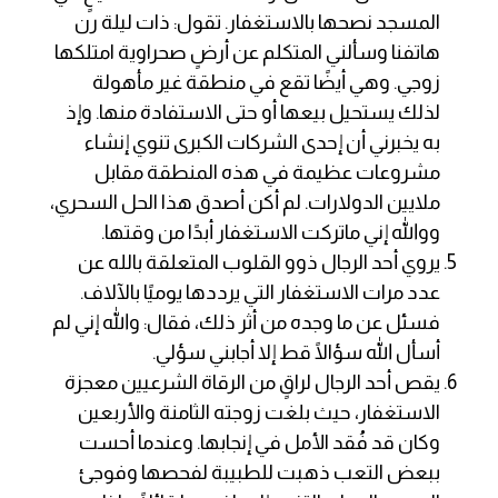
المسجد نصحها بالاستغفار. تقول: ذات ليلة رن
هاتفنا وسألني المتكلم عن أرضٍ صحراوية امتلكها
زوجي. وهي أيضًا تقع في منطقة غير مأهولة
لذلك يستحيل بيعها أو حتى الاستفادة منها. وإذ
به يخبرني أن إحدى الشركات الكبرى تنوي إنشاء
مشروعات عظيمة في هذه المنطقة مقابل
ملايين الدولارات. لم أكن أصدق هذا الحل السحري،
ووالله إني ماتركت الاستغفار أبدًا من وقتها.
يروي أحد الرجال ذوو القلوب المتعلقة بالله عن
عدد مرات الاستغفار التي يرددها يوميًا بالآلاف.
فسئل عن ما وجده من أثر ذلك، فقال: والله إني لم
أسأل الله سؤالًا قط إلا أجابني سؤلي.
يقص أحد الرجال لراقٍ من الرقاة الشرعيين معجزة
الاستغفار، حيث بلغت زوجته الثامنة والأربعين
وكان قد فُقد الأمل في إنجابها. وعندما أحست
ببعض التعب ذهبت للطبيبة لفحصها وفوجئ