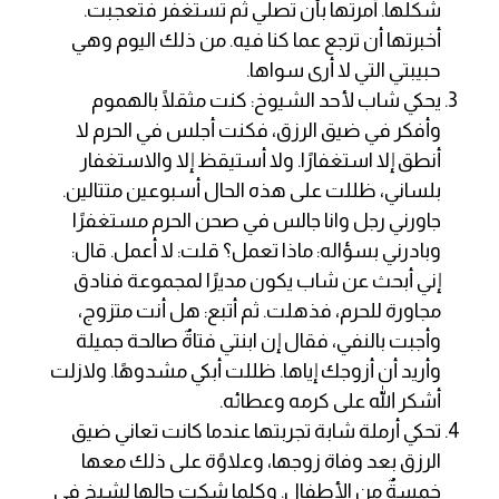
شكلها. أمرتها بأن تصلي ثم تستغفر فتعجبت.
أخبرتها أن ترجع عما كنا فيه. من ذلك اليوم وهي
حبيبتي التي لا أرى سواها.
يحكي شاب لأحد الشيوخ: كنت مثقلًا بالهموم
وأفكر في ضيق الرزق، فكنت أجلس في الحرم لا
أنطق إلا استغفارًا. ولا أستيقظ إلا والاستغفار
بلساني، ظللت على هذه الحال أسبوعين متتالين.
جاورني رجل وانا جالس في صحن الحرم مستغفرًا
وبادرني بسؤاله: ماذا تعمل؟ قلت: لا أعمل. قال:
إني أبحث عن شاب يكون مديرًا لمجموعة فنادق
مجاورة للحرم، فذهلت. ثم أتبع: هل أنت متزوج،
وأجبت بالنفي، فقال إن ابنتي فتاةٌ صالحة جميلة
وأريد أن أزوجك إياها. ظللت أبكي مشدوهًا. ولازلت
أشكر الله على كرمه وعطائه.
تحكي أرملة شابة تجربتها عندما كانت تعاني ضيق
الرزق بعد وفاة زوجها، وعلاوًة على ذلك معها
خمسةٌ من الأطفال. وكلما شكت حالها لشيخٍ في