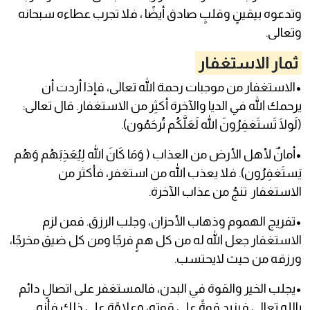
وتدعوه بيقينٍ وقلبٍ صادق أيضًا ، فلا تجرب عطاءه سبحانه
وتعالى.
ثمار الاستغفار
•
الاستغفار من موجبات رحمة الله تعالى، فإذا أردت أن
يرحمك الله في الديا والآخرة أكثِر من الاستغفار. قال تعالى:
(لَولَا تَستَغفِرُونَ الله لَعَلَّكُم تُرحَمُون).
•
أمانٌ لأهل الأرض من العذاب ( وَمَا كَانَ الله لِيُعَذِبَهُم وَهُم
يَستَغفِرُون). فلا يعذب الله من استغفر، فأكثر من
الاستغفار تنجُ من عذاب الآخرة.
•
تفريج الهموم وذهاب الأحزان، وجلب الرزق. فمن لزم
الاستغفار جعل الله له من كل همٍ فرجًا ومن كل ضيق مخرجًا،
ورزقه من حيث لايحتسب.
•
يجلب الخير والقوة في البدن، فالمستغفر على اتصالٍ دائم
بالله تعالى فيزيد قوةً على قوته، وعلاوًة على ذلك فأنه