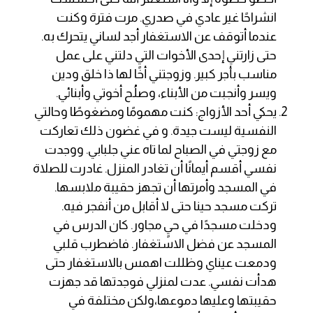
انشراحًا غير عادي في صدري. مرت فترة وكنت
عندما أتوقف عن الاستغفار أجد لساني يتحرك به.
حتى زارتني إحدى الأخوات التي دلتني على عمل
مناسب بأجر كبير. وزوجتني أخًا لها ذا خلق ودين
ويسر وأنجبت من الأبناء، وصلُح أخوتي وأبنائي.
يحكي أحد الأزواج: كنت مهمومًا ومضغوطًا وحالتي
النفسية ليست جيدة. و في غضون ذلك تعاركت
مع زوجتي في الصباح لما تاه عني جلبابي. ووجدت
نفسي أقسم أيمانًا أن تغادر المنزل. غادرت للصلاة
في المسجد وأمرتها أن تجهز حقيبة ملابسها.
تركت مسجد حينا حتى لا أقابل من أنفجر فيه.
ودخلت مسجدًا في حيٍ مجاور. كان الدرس في
المسجد عن فضل الاستغفار. فاضطرب قلبي
ودمعت عيناي وظللت اهمس بالاستغفار حتى
هدأت نفسي. عدت لمنزلي فوجدتها قد جهزت
حقيبتها وعليها دموعها،ولكن مختلفة في