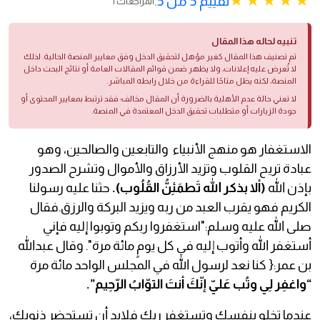
تقييم 5 من 5.
1 المراجعات
تنبيه لحاله هذا المقال
تم تصنيف هذا المقال كغير مؤهل لتحقيق الدخل وفق معايير المنصة الحالية. لذلك
لا تُعرض عليه إعلانات، ولا يظهر ضمن قوائم المقالات العامة أو نتائج البحث داخل
المنصة، لكنه يظل متاحًا للقراءة من خلال رابطه المباشر.
لا تعني حالة عدم الأهلية بالضرورة أن المقال مخالف؛ فقد ترتبط بمعايير المحتوى أو
جودة الزيارات أو متطلبات تحقيق الدخل المعتمدة في المنصة.
الاستغفار هو منهج الأنبياء والتابعين والصالحين، وهو
عبادة تريح القلوب وتزيد الأرزاق والأموال وتشرح الصدور
بإذن الله
(ألا بذكر الله تَطمَئِنُّ القُلُوب).
حثنا عليه رسولنا
الكريم فهو يقرب العبد من ربه ويزيد البركة والرزق.فقال
صلى الله عليه وسلم:"استغفروا ربكم وتوبوا إليه فإني
أستغفر الله وأتوب إليه في كل يومٍ مائة مرة". وقال عبدالله
بن عمر:{ كنا نعد لرسول الله في المجلس الواحد مائة مرة
“واغفِر لِي وتُب عَليّ إنّكَ أنتَ التوّابُ الرّحِيم”.
عندما تخلو بنفسك وتستغفر ربك فلابد أن تستحضر ذنوبك،