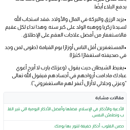
يدفع البلاء أيضًا.
•
يزيد الرزق والبركة في المال والأولاد ،فقد استجاب الله
لسيدنا زكريا ووهبه الولد على كبر سنه. وهذا نداء لكل عقيم
فالاستغفار من أفضل علاجات العقم على الإطلاق .
•
المستغفرين أقل الناس أوزارًا يوم القيامة (طوبى لمن وجد
في صحيفته استغفارًا كثيرًا).
•
يغيظ الشيطان حيث يقول: (وعزتك يارب لا أبرح أغوي
عبادك مادامت أرواحهم في أجسادهم فيقول الله تعالى
“وعزتي وجلالي لاأزال أغفر لهم مااستغفروني”).
مقالات مشابة
الأدعية والأذكار في الإسلام: فضلها وأفضل الأذكار اليومية التي تنير القل
ب وتطمئن النفس.
حصن القلوب: أذكار خفيفة لتنور بها يومك.