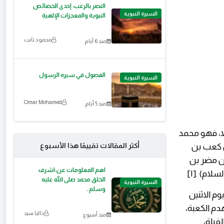
النصر بالرعب: إحدى الخصائص
السيرة النبوية
النبوية والمعجزات الإلهية
محمود ثابت
منذ 6 أيام
الفصول في سيره الرسول
السيرة النبوية
Omar Mohamed
منذ 5 أيام
اً، فهو محمد
ن كعب بن
أكثر المقالات تقييمًا هذا الأسبوع
بن مضر بن
اهم المعلومات عن:اشرف
ام) .[١]
الخلق محمد صلى الله عليه
السيرة النبوية
وسلم .
وم الاثنين
دم الكعبة،
داليا سيد
منذ أسبوع
لفيلة،