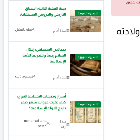
ات تحقيق
بيعة العقبة الثانية: السياق
السيرة النبوية
التاريخي والدروس المستفادة
لادته
طه بافضل
منذ 3 أيام
خصائص المصطفى: إحلال
الغنائم رحمةً وتشريعاً للأمة
السيرة النبوية
الإسلامية
محمود ثابت
منذ 5 أيام
أسرار وصيحات التخطيط النبوي:
كيف غيّرت غزوات شهر صفر
السيرة النبوية
تاريخ الدولة الإسلامية؟
mohamad taha
منذ 5
safan
أيام