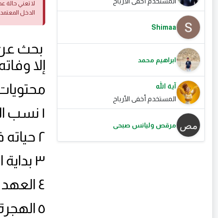
المستخدم أخفى الأرباح
لا تعني حالة ع
الدخل المعتمد
Shimaa
بحث عن ح
ابراهيم محمد
إلا وفاته
محتويات:
آية الله
المستخدم أخفى الأرباح
١ نسب النبي ومولده
مرقص وليانس صبحى
٢ حياته في الأربعين عامًا قبل النبوة
٣ بداية الوحي
٤ العهد المكي
٥ الهجرة النبوية