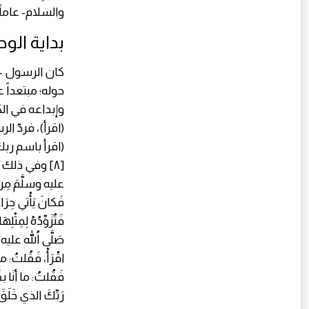
والسلام- عامل
بداية الو
كان الرسول -ع
حوله؛ مبتعداً 
وإبداعه في الك
(اقرأ)، فردّ ال
(اقرأ باسم رب
[٨] وفي ذلك ر
عليه وسلَّمَ مِنَ ال
فَكانَ يَأْتي حِرَاءً 
فَتُزَوِّدُهُ لِمِثْ
صَلَّى اللهُ عليه و
اقْرَأْ، فَقُلتُ: ما 
فَقُلتُ: ما أنَا بقَ
رَبِّكَ الذي خَلَقَ} [العلق: 1]- حتَّى بَلَغَ - {عَلَّمَ الإن