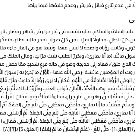
اً في عدم تنازع قبائل قريش وعدم خلافها فيما بينها.
حي
ليه الصلاة والسلام- يخلو بنفسه في غار حراء في شهر رمضان تاركا
عن كلّ باطلٍ، محاولاً التقرّب من كلّ صوابٍ قدر ما استطاع، متفكّرا
ون، وكانت رؤياه واضحةً لا لبس فيها، وبينما هو في الغار جاءه ملكٌ 
رسول قائلاً: (ما أنا بقارئ)، وتكررّ الطلب ثلاث مرّاتٍ، وقال الملك في 
ك الذي خلق)، فعاد إلى خديجة وهو في حالة فزعٍ شديدٍ ممّا حصل مع
وت أم المؤمنين عائشة -رضي الله عنها-: (أَوَّلُ ما بُدِئَ به رَسولُ اللَّهِ 
وَحْيِ الرُّؤْيَا الصَّادِقَةُ في النَّوْمِ، فَكانَ لا يَرَى رُؤْيَا إلَّا جَاءَتْ مِثْلَ فَلَقِ
فَيَتَحَنَّثُ فِيهِ، وهو التَّعَبُّدُ، اللَّيَالِيَ ذَوَاتِ العَدَدِ، ويَتَزَوَّدُ لذلكَ، ثُمَّ يَرْجِ
لِهَا، حتَّى فَجِئَهُ الحَقُّ وهو في غَارِ حِرَاءٍ، فَجَاءَهُ المَلَكُ فِيهِ، فَقالَ: اقْرَأْ، ف
سلَّمَ: فَقُلتُ: ما أنَا بقَارِئٍ، فأخَذَنِي فَغَطَّنِي حتَّى بَلَغَ مِنِّي الجَهْدُ، ثُمَّ 
أنَا بقَارِئٍ، فأخَذَنِي فَغَطَّنِي الثَّانِيَةَ حتَّى بَلَغَ مِنِّي الجَهْدُ، ثُمَّ أرْسَلَنِي فَقا
ارِئٍ، فأخَذَنِي فَغَطَّنِي الثَّالِثَةَ حتَّى بَلَغَ مِنِّي الجَهْدُ، ثُمَّ أرْسَلَنِي فَقالَ: {
ْسَانَ ما لَمْ يَعْلَمْ} [العلق: 5]).[٩][٨]