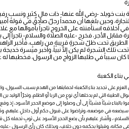
رة
بنت خويلد -رضي الله عنها- ذات مالٍ كثيرٍ ونسبٍ رفيع
جارة، وحين بلغها أن محمداً رجلٌ صادقٌ في قوله أمي
في أخلاقه استأمنته على الخروج تاجراً بأموالها مع غلام
 مقابل الأجر، فخرج -عليه الصلاة والسلام- تاجراً إلى ب
طريق تحت ظلّ شجرةٍ قريبةٍ من راهبٍ، فأخبر الرا
 تحت تلك الشجرة لم يكن إلّا نبياً، وأخبر ميسرة خديجة 
ا كان سبباً في طلبها الزواج من الرسول، فخطبها له ع
 بناء الكعبة
زم على تجديد بناء الكعبة؛ لحمايتها من الهدم بسبب السيول، و
ال الطيبة التي لم يدخلها أي نوعٍ من الربا أو الظلم، وتجرّأ الوليد بن 
ا بالبناء شيئاً فشيئاً إلى أن وصلوا إلى موضع الحجر الأسود، إذ وقع
 سيضعه في موضعه، وتراضوا على قبول حكم أول داخلٍ عليهم، و
والسلام-، وأشار عليهم بأن يضع الحجر الأسود على ثوبٍ تحمله كل قب
 مكانه، وقبلوا بحكمه دون خلافٍ، وبذلك كان رأي الرسول -عليه 