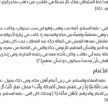
ا حَظُّ الشَّيْطانِ مِنْكَ، ثُمَّ غَسَلَهُ في طَسْتٍ مِن ذَهَبٍ بماءِ زَمْزَمَ، ثُمَّ ل
...).[٥]
لنبي -عليه السلام- آمنة بنت وهب وهو ابن ست سنواتٍ، وكانت عائ
 وهي منطقةٌ واقعةٌ بين مكة والمدينة، إذ كانت في زيارةٍ لأخواله 
، فانتقل بعدها للعيش في كفالة جدّه عبد المطلب حيث كان يعتني به 
 فيه الخير والشأن العظيم، ثمّ توفي جدّه والنبي في الثامنة من عمره، 
ة عمه أبي طالب، وكان يأخذه معه في رحلاته التجارية، وفي إحدى 
هبان بأنّ محمداً سيكون ذو شأنٍ عظيمٍ.[٢]
للأغنام
ليه الصلاة والسلام- في رعي أغنام أهل مكة، وفي ذلك يقول -علي
َ اللَّهُ نَبِيًّا إلَّا رَعَى الغَنَمَ، فقالَ أصْحابُهُ: وأَنْتَ؟ فقالَ: نَعَمْ، كُنْتُ 
قَرارِيطَ -جزء من الدينار والدرهم- لأهْلِ مَكَّةَ)،[٦] وبذلك كان النبي -عل