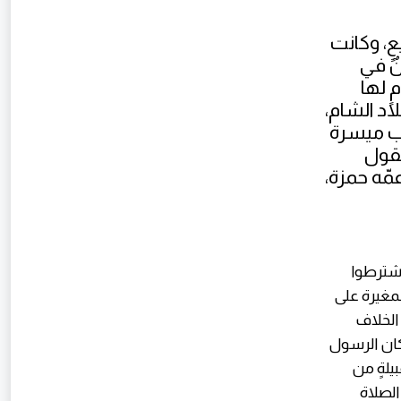
ٍ، وكانت
نٌ في
ٍ لها
لاد الشام،
هب ميسرة
بقول
مّه حمزة،
اشترطوا
المغيرة على
 الخلاف
كان الرسول
يلةٍ من
الصلاة