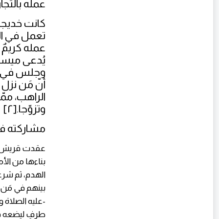
عمله بالتجا
كانت خديجة 
تعمل في الت
عمله كريمٌ 
يُدعى ميسرة
وجلس في ال
أنّ مَن نزل
الراهب، ممّ
وتزوّجا.[٢]
مشاركته في
عقدت قريش الع
بناءها من الأمو
الهدم، ثم شرعو
بينهم في مَن
-عليه الصلاة 
طرفٍ ليضعه في