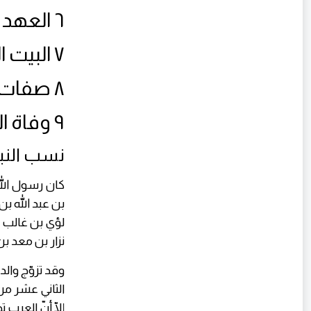
٦ العهد المدني
٧ البيت النبوي
٨ صفات النبي
٩ وفاة النبي
نسب النب
كان رسول الله
بن عبد الله 
لؤي بن غالب ب
نزار بن معد ب
وقد تزوّج والد
الثاني عشر من
إلّا أنّ العرب