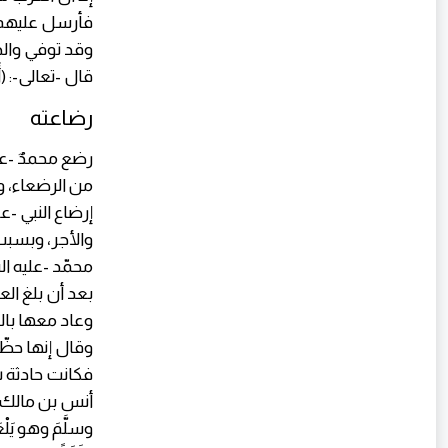
وقد توفي والد
قال -تعالى-: (أَلَم
رضاعته
رضع محمدٌ -ع
من الرضعاء، و
إرضاع النبي -ع
والأجر، وبسبب 
بعد أن بلغ ال
وعاد معها بال
وقال إنها حظ
أنس بن مالك -رضي 
وسلَّمَ وهو يَلْعَ