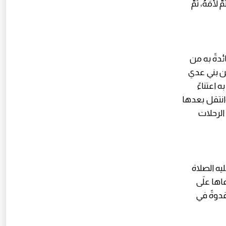
أَمَهُ، ثُمَّ
دةً به من
من بني عدي
اعتناءً
وانتقل بعدها
الرحلات
ه الصلاة
أرْعاها علَى
يه السلام- قدوةً في