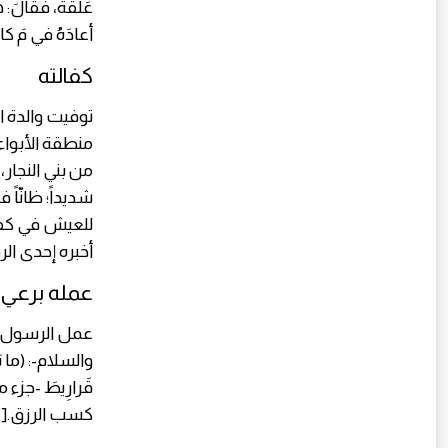
عَلَقَةً، فقالَ: هذ
أعادَهُ في مَ كانِهِ
كفالته
توفيت والدة ا
منطقة الأبواء؛
من بني النجار
شديداً؛ ظانّاً
للعيش في كفال
أخبره إحدى الر
عمله برعي 
عمل الرسول -ع
والسلام-: (ما بَعَث
كسب الرزق.[٧]