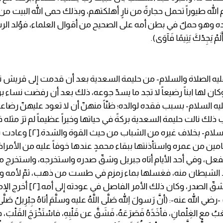
ه وهو حملٌ في بطن أمه على الصحيح من أقوال العلماء، فوُلد الرس
ْ يَجِدْكَ يَتِيمًا فَآوَى).
ليه الصلاة والسلام- من حليمة السعدية بعد أن قدمت إلى قريش ت
كان لها ابناً رضيعاً لا تجد ما يسدّ جوعه، ذلك بعد أن رفضت نساء
ليه السلام- بسبب فقده لوالده؛ ظنّاً منهنّ أن لا تعود عليهنّ رضاعته
ذلك نالت حليمة السعدية بركةً في حياتها وخيراً عظيماً لم ترَ مثله 
محمّد -عليه السلام- بخلاف غيره من الشباب 
عامين من عمره واستأذنتها ببقاء محمدٍ عندها خوفاً عليه من الأم
فعل، وفي أحد الأيام أتاه جبريل وشقّ صدره واستخرجه، واستخرج من
ّ الشيطان منه، فغسلها بماء زمزم في طست من ذهب، ثمّ لأمه وأع
فكانت حادثة شقّ الصدر، وكان ذلك الأ
الله عنه-: (أنَّ رَسولَ اللهِ صَلَّى اللَّهُ عليه وسلَّمَ أتاهُ جِبْرِيلُ صَلَّى 
بُ مع الغِلْمانِ، فأخَذَهُ فَصَرَعَهُ، فَشَقَّ عن قَلْبِهِ، فاسْتَخْرَجَ القَلْبَ، 