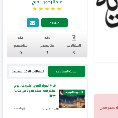
عبد الرحمن بحبح
تقييم 5 من 5.
متابعة
المقالات
متابعهم
متابعهم
0
3
3
احدث المقالات
المقالات الأكثر شعبية
🌙✨ المولد النبوي الشريف.. يوم
نفتكر فيه أعظم قدوة في حياتنا
السيرة النبوية
❤️🕌
 ولا يظهر ضمن
mostafa
منذ 13 ساعة