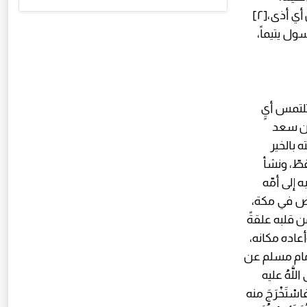
فأرسل عليهم الله طيوراً تحمل حجارةً من نارٍ أهلكتهم، وبذلك حمى الله البيت من أي أذى،[٢]
ول يتيماً،
لتمس أيٍ
 بن سعد
 بالخير
قطّ، ونشأ
من حيث القوة والشدة.[٢] وعادت به إلى أمّه
راض في مكة،
 قلبه علقةً
اده مكانه،
مر الفاصل في عودته إلى أمه.[٢] أخرج الإمام مسلم عن
اللَّهُ عليه
فاسْتَخْرَجَ منه