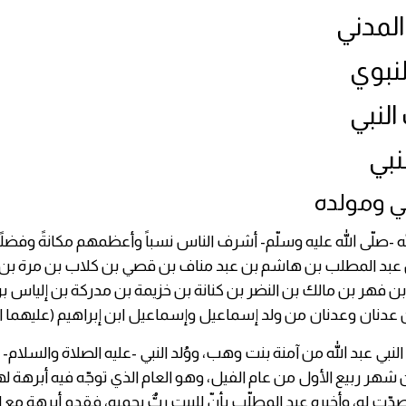
ي ومولده
 -صلّى الله عليه وسلّم- أشرف الناس نسباً وأعظمهم مكانةً وفضل
بن عبد المطلب بن هاشم بن عبد مناف بن قصي بن كلاب بن مرة ب
ن فهر بن مالك بن النضر بن كنانة بن خزيمة بن مدركة بن إلياس 
ن عدنان وعدنان من ولد إسماعيل وإسماعيل ابن إبراهيم (عليهما السل
 النبي عبد الله من آمنة بنت وهب، ووُلد النبي -عليه الصلاة والسلام- ي
 شهر ربيع الأول من عام الفيل، وهو العام الذي توجّه فيه أبرهة له
 تصدّت له، وأخبره عبد المطلّب بأنّ للبيت ربٌّ يحميه، فقدم أبرهة مع ا