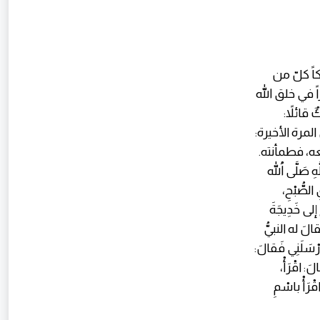
ً كلّ من
ً في خلق الله
قائلاً:
المرة الأخيرة:
ه، فطمأنته.
صَلَّى اللهُ
 الصُّبْحِ،
عُ إلى خَدِيجَةَ
َقالَ له النبيُّ
أرْسَلَنِي فَقالَ:
لَ: اقْرَأْ،
اقْرَأْ باسْمِ