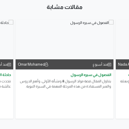
مقالات مشابة
Omar Mohamed
Nada 
منذ أسبوع
منذ أ
الفصول في سيره الرسول
حادثة 
وبعثته
يتناول المقال قصة مولد الرسول ﷺ ونشأته الأولى، وأهم الدروس
نتحدث ف
والعبر المستفادة من هذه المرحلة المهمة في السيرة النبوية.
عائشة م