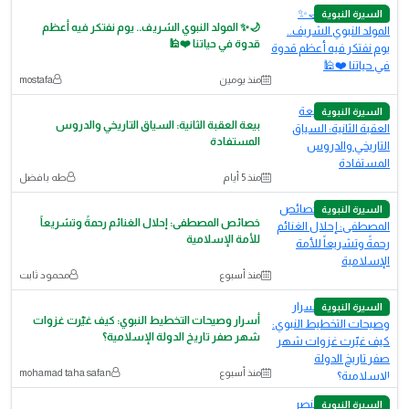
السيرة النبوية
🌙✨ المولد النبوي الشريف.. يوم نفتكر فيه أعظم
قدوة في حياتنا ❤️🕌
منذ يومين
mostafa
السيرة النبوية
بيعة العقبة الثانية: السياق التاريخي والدروس
المستفادة
منذ 5 أيام
طه بافضل
السيرة النبوية
خصائص المصطفى: إحلال الغنائم رحمةً وتشريعاً
للأمة الإسلامية
منذ أسبوع
محمود ثابت
السيرة النبوية
أسرار وصيحات التخطيط النبوي: كيف غيّرت غزوات
شهر صفر تاريخ الدولة الإسلامية؟
منذ أسبوع
mohamad taha safan
السيرة النبوية