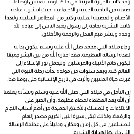
وقد كانت الجزيرة العربية في ذلك الوقت تعيش أوضاعًا
صعبة من الناحية الدينية والاجتماعية، حيث انتشرت عبادة
الأصنام والعصبية القبلية وكثير من المظاهر السلبية. ولهذا
كانت البشرية بحاجة إلى رسول يعيد الناس إلى عبادة الله
وحده وينشر قيم العدل والرحمة والأخلاق.
وجاء ميلاد النبي محمد صلى الله عليه وسلم ليكون بداية
لهذه الرسالة العظيمة. فقد اختاره الله من بين البشر جميعًا
ليكون خاتم الأنبياء والمرسلين، وليحمل نور الإسلام إلى
العالم كله. وبعد سنوات من مولده بدأت رحلة النبوة التي
غيرت حياة الملايين وأثرت في تاريخ الإنسانية حتى يومنا هذا.
إن التأمل في ميلاد النبي صلى الله عليه وسلم ونشأته يعلمنا
أن الله يعد العظماء لمهام عظيمة، وأن الصبر على
الابتلاءات والتمسك بالأخلاق الحميدة من أهم أسباب النجاح
والرفعة. ولذلك تبقى سيرة النبي الكريم مصدر إلهام
للمسلمين في كل زمان ومكان، ودليلًا على عظمة الرسالة
التي جاء بها لهداية البشرية.