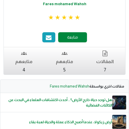
Fares mohamed Wahsh
متابعة
المقالات
متابعهم
متابعهم
4
5
7
مقالات اخري بواسطة
Fares mohamed Wahsh
هل توجد حياة خارج الأرض؟.. أحدث اكتشافات العلماء في البحث عن
الكائنات الفضائية
أرض زيكولا: عندما أصبح الذكاء عملة والحياة لعبة بقاء