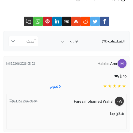
التعليقات
ترتيب حسب
( 11 )
Habiba Amr
2026-08-02 19:22:06
جميل❤️
5 نجوم
Fares mohamed Wahsh
2026-08-04 02:13:52
شكرا جدا