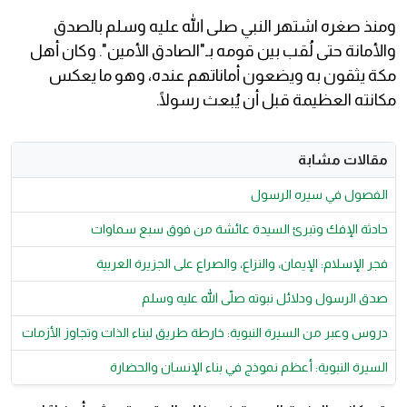
ومنذ صغره اشتهر النبي صلى الله عليه وسلم بالصدق
والأمانة حتى لُقب بين قومه بـ"الصادق الأمين". وكان أهل
مكة يثقون به ويضعون أماناتهم عنده، وهو ما يعكس
مكانته العظيمة قبل أن يُبعث رسولًا.
مقالات مشابة
الفصول في سيره الرسول
حادثة الإفك وتبرئ السيدة عائشة من فوق سبع سماوات
فجر الإسلام: الإيمان، والنزاع، والصراع على الجزيرة العربية
صدق الرسول ودلائل نبوته صلّى الله عليه وسلم
دروس وعبر من السيرة النبوية: خارطة طريق لبناء الذات وتجاوز الأزمات
السيرة النبوية: أعظم نموذج في بناء الإنسان والحضارة