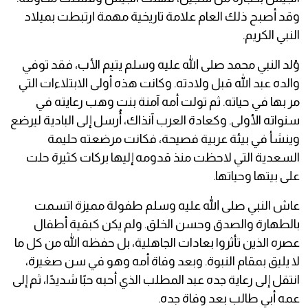
وقد أصبح ذلك العام علامة تاريخية مهمة ارتبطت بميلاد
النبي الكريم.
وُلد النبي محمد صلى الله عليه وسلم يتيم الأب، فقد توفي
والده عبد الله قبل ولادته. وكانت هذه أولى الابتلاءات التي
مر بها في حياته. ثم تولت أمه آمنة بنت وهب رعايته في
سنواته الأولى. وكعادة العرب آنذاك، أُرسل إلى البادية ليرضع
وينشأ في بيئة عربية فصيحة، فكانت مرضعته حليمة
السعدية التي لاحظت منذ قدومه إليها بركات كثيرة حلت
على بيتها وحياتها.
عاش النبي صلى الله عليه وسلم طفولة مميزة اتسمت
بالطهارة والصدق وحسن الخلق. ولم يكن كبقية أطفال
عصره الذين تأثروا بعادات الجاهلية، بل حفظه الله من كل ما
لا يليق بمقام النبوة. وبعد وفاة أمه وهو في سن صغيرة،
انتقل إلى رعاية جده عبد المطلب الذي أحبه حبًا شديدًا، ثم إلى
عمه أبي طالب بعد وفاة جده.