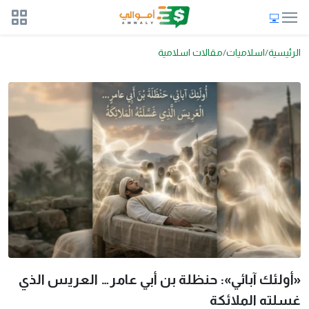
الرئيسية
اسلاميات
مقالات اسلامية
«أولئك آبائي»: حنظلة بن أبي عامر… العريس الذي
غسلته الملائكة