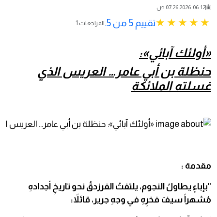
2026-06-12 07:26 ص
تقييم 5 من 5.
1 المراجعات
«أولئك آبائي»:
حنظلة بن أبي عامر… العريس الذي
غسلته الملائكة
مقدمة :
​"بإباءٍ يطاولُ النجوم، يلتفتُ الفرزدقُ نحو تاريخِ أجدادهِ
مُشهراً سيفَ فخرِهِ في وجهِ جرير، قائلاً: