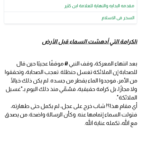
مقدمه البدايه والنهاية للعلامة ابن كثير
السحر فى الاسلام
الكرامة التي أدهشت السماء قبل الأرض
بعد انتهاء المعركة، وقف النبي ﷺ موقفًا عجيبًا حين قال
للصحابة إن الملائكة تغسل حنظلة. تعجب الصحابة، وتحققوا
من الأمر، فوجدوا الماء يقطر من جسده. لم يكن ذلك خيالًا
ولا مجازًا، بل كرامة حقيقية، فسُمّي منذ ذلك اليوم بـ"غسيل
الملائكة".
أي مقام هذا؟! شاب خرج على عجل، لم يكمل حتى طهارته،
فتولت السماء إتمامها عنه. وكأن الرسالة واضحة: من يصدق
مع الله، تكمله عناية الله.