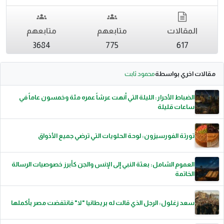
المقالات
متابعهم
متابعهم
3684
775
617
مقالات اخري بواسطة
محمود ثابت
الضباط الأحرار: الليلة التي أنهت عرشاً عمره مئة وخمسون عاماً في
ساعات قليلة
تورتة الفورسيزون: لوحة الحلويات التي ترضي جميع الأذواق
العموم الشامل: بعثة النبي إلى الإنس والجن كأبرز خصوصيات الرسالة
الخاتمة
سعد زغلول: الرجل الذي قالت له بريطانيا "لا" فانتفضت مصر بأكملها