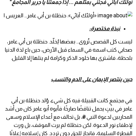
أولئك آبائي فجئني بمثلهم ... إذا جمعتنا يا جرير المجامعُ
"
نبذة مختصرة:
ليست كل القصص تُروى… بعضها يُخلّد. حنظلة بن أبي عامر،
صحابي كتب اسمه في السماء قبل الأرض، حين باع لذة الدنيا
بلحظة، فاشترى بها خلود الذكر وكرامة لم ينلها إلا القليل.
حين ينتصر الإيمان على الدم والنسب
في مجتمعٍ كانت القبيلة فيه كل شيء، وُلد حنظلة بن أبي
عامر في بيتٍ يحمل تناقضًا صارخًا؛ فأبوه أبو عامر كان من أشد
المحاربين لدعوة النبي ﷺ، بل تحالف مع أعداء الإسلام وسعى
لإطفاء نور الدعوة. لكن حنظلة لم يرث الموقف، بل ورث
الفطرة السليمة، فانحاز للحق دون تردد. كان إسلامه إعلانًا