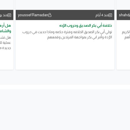
youssef Ramadan
shahd
منذ 4 أيام
منذ ي
خلافة أبي بكر الصديق وحروب الرّده
هل أرهق
والشامل
لكريم
تولي أبي بكر الصديق الخلافه وفترة حكمه وماذا حديث في حروب
أهم
الرّدة وأمر ابي بكر بمواجهة المرتدين وقمعهم
هل تشعر
عملية ل
جديدة مع