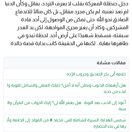
دخل حنظلة المعركة بقلب لا يعرف التردد، يقاتل وكأن الدنيا
لم تعد تعنيه. لم يكن مجرد مقاتل، بل كان مثالًا للاندفاع
الصادق نحو الله. حتى تمكن من الوصول إلى أحد قادة
المشركين، وكاد أن يغير مجرى المواجهة، لكن يد الغدر
سبقته، فسقط شهيدًا على أرض أحد. لحظة تبدو في
ظاهرها نهاية… لكنها في الحقيقة كانت بداية قصة خالدة.
مقالات مشابة
خلافة أبي بكر الصديق وحروب الرّده
هل أرهقتك الذنوب وتظن أنه لا أمل؟ دليلك العملي والشامل للتوبة وا
لبدء من جديد
أعود إلى الذنب بعد التوبة.. هل يغفر الله لي؟ إليك الجواب من القرآن وال
سنة
شمس الهداية: السيرة الشاملة للنبى محمد ﷺ من المولد إلى الخاتمة وأث
رها في بناء الحضارة