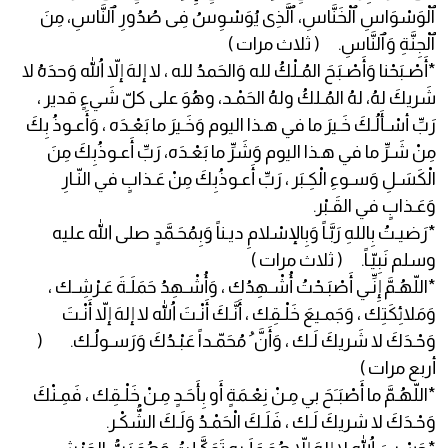
ٱلْوَسْوَاسِ ٱلْخَنَّاسِ، ٱلَّذِى يُوَسْوِسُ فِى صُدُورِ ٱلنَّاسِ، مِنَ
ٱلْجِنَّةِ وَٱلنَّاسِ. ( ثلاث مرات )
*أَصْـبَحْنا وَأَصْـبَحَ المُـلْكُ لله وَالحَمدُ لله ، لا إلهَ إلاّ اللّهُ وَحدَهُ لا
شَريكَ لهُ، لهُ المُـلكُ ولهُ الحَمْـد، وهُوَ على كلّ شَيءٍ قدير ،
رَبِّ أسْـأَلُـكَ خَـيرَ ما في هـذا اليوم وَخَـيرَ ما بَعْـدَه ، وَأَعـوذُ بِكَ
مِنْ شَـرِّ ما في هـذا اليوم وَشَرِّ ما بَعْـدَه، رَبِّ أَعـوذُبِكَ مِنَ
الْكَسَـلِ وَسـوءِ الْكِـبَر ، رَبِّ أَعـوذُبِكَ مِنْ عَـذابٍ في النّـارِ
وَعَـذابٍ في القَـبْر.
*رَضيـتُ بِاللهِ رَبَّـاً وَبِالإسْلامِ ديـناً وَبِمُحَـمَّدٍ صلى الله عليه
وسلم نَبِيّـاً. ( ثلاث مرات )
*اللّهُـمَّ إِنِّـي أَصْبَـحْتُ أُشْـهِدُك ، وَأُشْـهِدُ حَمَلَـةَ عَـرْشِـك ،
وَمَلائِكَتِك ، وَجَمـيعَ خَلْـقِك ، أَنَّـكَ أَنْـتَ اللهُ لا إلهَ إلاّ أَنْـتَ
وَحْـدَكَ لا شَريكَ لَـك ، وَأَنَّ ُ مُحَمّـداً عَبْـدُكَ وَرَسـولُـك. (
أربع مرات )
*اللّهُـمَّ ما أَصْبَـَحَ بي مِـنْ نِعْـمَةٍ أَو بِأَحَـدٍ مِـنْ خَلْـقِك ، فَمِـنْكَ
وَحْـدَكَ لا شريكَ لَـك ، فَلَـكَ الْحَمْـدُ وَلَـكَ الشُّكْـر.