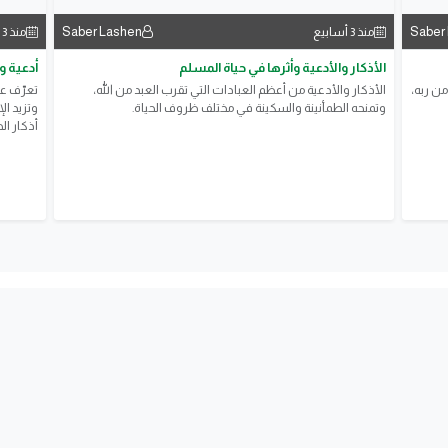
Saber Lashen
Saber
منذ 3 أسابيع
منذ 3 أسابيع
الأذكار والأدعية وأثرها في حياة المسلم
أدعية و
من ربه،
الأذكار والأدعية من أعظم العبادات التي تقرب العبد من الله،
تعرّف عل
وتمنحه الطمأنينة والسكينة في مختلف ظروف الحياة.
وتزيد ال
أذكار ال