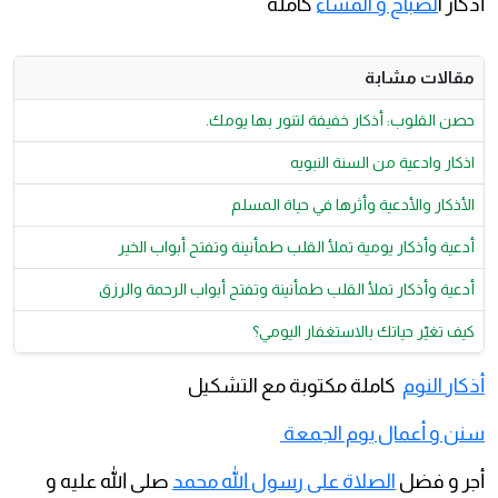
أذكار ا
لصباح و المساء
كاملة
مقالات مشابة
حصن القلوب: أذكار خفيفة لتنور بها يومك.
اذكار وادعية من السنة النبويه
الأذكار والأدعية وأثرها في حياة المسلم
أدعية وأذكار يومية تملأ القلب طمأنينة وتفتح أبواب الخير
أدعية وأذكار تملأ القلب طمأنينة وتفتح أبواب الرحمة والرزق
كيف تغيّر حياتك بالاستغفار اليومي؟
أذكار النوم
كاملة مكتوبة مع التشكيل
سنن و أعمال يوم الجمعة
أجر و فضل
الصلاة على رسول الله محمد
صلى الله عليه و