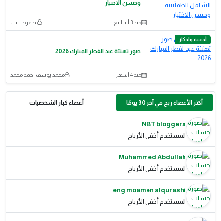
وحسن الاختيار
منذ 3 أسابيع
محمود ثابت
أدعية واذكار
صور تهنئة عيد الفطر المبارك 2026
منذ 4 أشهر
محمد يوسف احمد محمد
أكثر الأعضاء ربح في آخر 30 يومًا
أعضاء كبار الشخصيات
NBT bloggers
المستخدم أخفى الأرباح
Muhammed Abdullah
المستخدم أخفى الأرباح
eng moamen alqurashi
المستخدم أخفى الأرباح