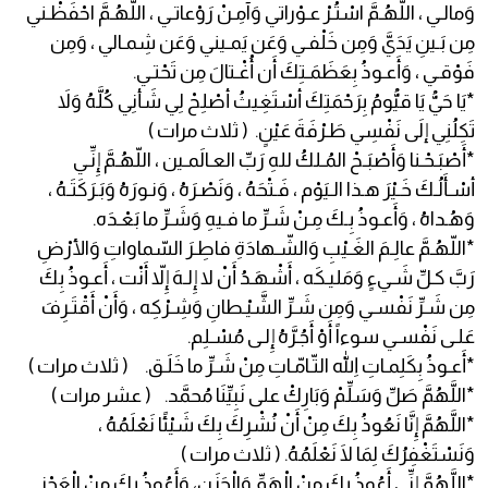
وَمالـي ، اللّهُـمَّ اسْتُـرْ عـوْراتي وَآمِـنْ رَوْعاتـي ، اللّهُـمَّ احْفَظْـني
مِن بَـينِ يَدَيَّ وَمِن خَلْفـي وَعَن يَمـيني وَعَن شِمـالي ، وَمِن
فَوْقـي ، وَأَعـوذُ بِعَظَمَـتِكَ أَن أُغْـتالَ مِن تَحْتـي.
*يَا حَيُّ يَا قيُّومُ بِرَحْمَتِكَ أسْتَغِيثُ أصْلِحْ لِي شَأنِي كُلَّهُ وَلاَ
تَكِلُنِي إلَى نَفْسِي طَـرْفَةَ عَيْنٍ. ( ثلاث مرات )
*أَصْبَـحْـنا وَأَصْبَـحْ المُـلكُ للهِ رَبِّ العـالَمـين ، اللّهُـمَّ إِنِّـي
أسْـأَلُـكَ خَـيْرَ هـذا الـيَوْم ، فَـتْحَهُ ، وَنَصْـرَهُ ، وَنـورَهُ وَبَـرَكَتَـهُ ،
وَهُـداهُ ، وَأَعـوذُ بِـكَ مِـنْ شَـرِّ ما فـيهِ وَشَـرِّ ما بَعْـدَه.
*اللّهُـمَّ عالِـمَ الغَـيْبِ وَالشّـهادَةِ فاطِـرَ السّماواتِ وَالأرْضِ
رَبَّ كـلِّ شَـيءٍ وَمَليـكَه ، أَشْهَـدُ أَنْ لا إِلـهَ إِلاّ أَنْت ، أَعـوذُ بِكَ
مِن شَـرِّ نَفْسـي وَمِن شَـرِّ الشَّيْـطانِ وَشِـرْكِه ، وَأَنْ أَقْتَـرِفَ
عَلـى نَفْسـي سوءاً أَوْ أَجُـرَّهُ إِلـى مُسْـلِم.
*أَعـوذُ بِكَلِمـاتِ اللّهِ التّـامّـاتِ مِنْ شَـرِّ ما خَلَـق. ( ثلاث مرات )
*اللَّهُمَّ صَلِّ وَسَلِّمْ وَبَارِكْ على نَبِيِّنَا مُحمَّد. ( عشر مرات )
*اللَّهُمَّ إِنَّا نَعُوذُ بِكَ مِنْ أَنْ نُشْرِكَ بِكَ شَيْئًا نَعْلَمُهُ ،
وَنَسْتَغْفِرُكَ لِمَا لَا نَعْلَمُهُ. ( ثلاث مرات )
*اللَّهُمَّ إِنِّي أَعُوذُ بِكَ مِنْ الْهَمِّ وَالْحَزَنِ، وَأَعُوذُ بِكَ مِنْ الْعَجْزِ