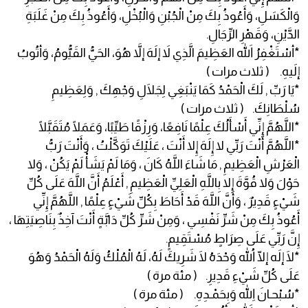
وَالْكَسَلِ، وَأَعُوذُ بِكَ مِنْ الْجُبْنِ وَالْبُخْلِ، وَأَعُوذُ بِكَ مِنْ غَلَبَةِ
الدَّيْنِ، وَقَهْرِ الرِّجَالِ.
*أسْتَغْفِرُ اللهَ العَظِيمَ الَّذِي لاَ إلَهَ إلاَّ هُوَ، الحَيُّ القَيُّومُ، وَأتُوبُ
إلَيهِ. ( ثلاث مرات )
*يَا رَبِّ , لَكَ الْحَمْدُ كَمَا يَنْبَغِي لِجَلَالِ وَجْهِكَ , وَلِعَظِيمِ
سُلْطَانِكَ. ( ثلاث مرات )
*اللَّهُمَّ إِنِّي أَسْأَلُكَ عِلْمًا نَافِعًا، وَرِزْقًا طَيِّبًا، وَعَمَلًا مُتَقَبَّلًا
*اللَّهُمَّ أَنْتَ رَبِّي لا إِلَهَ إِلا أَنْتَ ، عَلَيْكَ تَوَكَّلْتُ ، وَأَنْتَ رَبُّ
الْعَرْشِ الْعَظِيمِ , مَا شَاءَ اللَّهُ كَانَ ، وَمَا لَمْ يَشَأْ لَمْ يَكُنْ ، وَلا
حَوْلَ وَلا قُوَّةَ إِلا بِاللَّهِ الْعَلِيِّ الْعَظِيمِ , أَعْلَمُ أَنَّ اللَّهَ عَلَى كُلِّ
شَيْءٍ قَدِيرٌ ، وَأَنَّ اللَّهَ قَدْ أَحَاطَ بِكُلِّ شَيْءٍ عِلْمًا , اللَّهُمَّ إِنِّي
أَعُوذُ بِكَ مِنْ شَرِّ نَفْسِي ، وَمِنْ شَرِّ كُلِّ دَابَّةٍ أَنْتَ آخِذٌ بِنَاصِيَتِهَا ،
إِنَّ رَبِّي عَلَى صِرَاطٍ مُسْتَقِيمٍ.
*لَا إلَه إلّا اللهُ وَحْدَهُ لَا شَرِيكَ لَهُ، لَهُ الْمُلْكُ وَلَهُ الْحَمْدُ وَهُوَ
عَلَى كُلِّ شَيْءِ قَدِيرِ. ( مئة مرة )
*سُبْحـانَ اللهِ وَبِحَمْـدِهِ. ( مئة مرة )