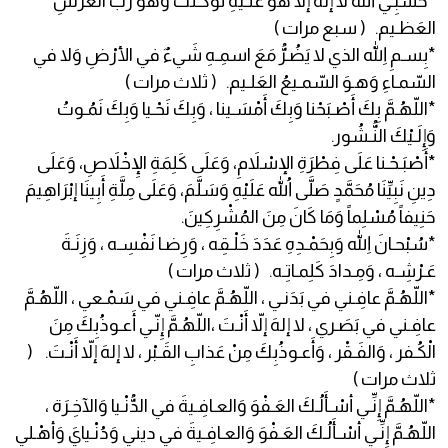
*حَسْبِـيَ اللّهُ لا إلهَ إلاّ هُوَ عَلَـيهِ تَوَكَّـلتُ وَهُوَ رَبُّ العَرْشِ
العَظـيم. ( سبع مرات )
*بِسـمِ اللهِ الذي لا يَضُـرُّ مَعَ اسمِـهِ شَيءٌ في الأرْضِ وَلا في
السّمـاءِ وَهـوَ السّمـيعُ العَلـيم. ( ثلاث مرات )
*اللّهُـمَّ بِكَ أَصْـبَحْنا وَبِكَ أَمْسَـينا ، وَبِكَ نَحْـيا وَبِكَ نَمُـوتُ
وَإِلَـيْكَ النُّـشُور.
*أَصْبَـحْـنا عَلَى فِطْرَةِ الإسْلاَمِ، وَعَلَى كَلِمَةِ الإِخْلاَصِ، وَعَلَى
دِينِ نَبِيِّنَا مُحَمَّدٍ صَلَّى اللهُ عَلَيْهِ وَسَلَّمَ، وَعَلَى مِلَّةِ أَبِينَا إبْرَاهِيمَ
حَنِيفاً مُسْلِماً وَمَا كَانَ مِنَ المُشْرِكِينَ.
*سُبْحـانَ اللهِ وَبِحَمْـدِهِ عَدَدَ خَلْـقِه ، وَرِضـا نَفْسِـه ، وَزِنَـةَ
عَـرْشِـه ، وَمِـدادَ كَلِمـاتِـه. ( ثلاث مرات )
*اللّهُـمَّ عافِـني في بَدَنـي ، اللّهُـمَّ عافِـني في سَمْـعي ، اللّهُـمَّ
عافِـني في بَصَـري ، لا إلهَ إلاّ أَنْـتَ ،اللّهُـمَّ إِنّـي أَعـوذُبِكَ مِنَ
الْكُـفر ، وَالفَـقْر ، وَأَعـوذُبِكَ مِنْ عَذابِ القَـبْر ، لا إلهَ إلاّ أَنْـتَ. (
ثلاث مرات )
*اللّهُـمَّ إِنِّـي أسْـأَلُـكَ العَـفْوَ وَالعـافِـيةَ في الدُّنْـيا وَالآخِـرَة ،
اللّهُـمَّ إِنِّـي أسْـأَلُـكَ العَـفْوَ وَالعـافِـيةَ في ديني وَدُنْـيايَ وَأهْـلي