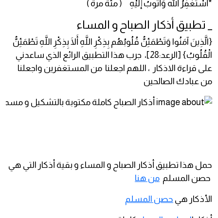
*أسْتَغْفِرُ اللهَ وَأتُوبُ إلَيْهِ ( مئة مرة )
_ تطبيق أذكار الصباح و المساء
{الَّذِينَ آمَنُوا وَتَطْمَئِنُّ قُلُوبُهُم بِذِكْرِ اللَّهِ أَلَا بِذِكْرِ اللَّهِ تَطْمَئِنُّ
الْقُلُوبُ} [الرعد:28]، جرب هذا التطبيق الرائع الذي ساعدني
على قراءة الاذكار ، اللهم اجعلنا من المستغفرين واجعلنا
من عبادك الصالحين
حمل هذا تطبيق أذكار الصباح و المساء و بقية أذكار التي هي
حصن المسلم
من هنا
الأذكار هي
حصن المسلم