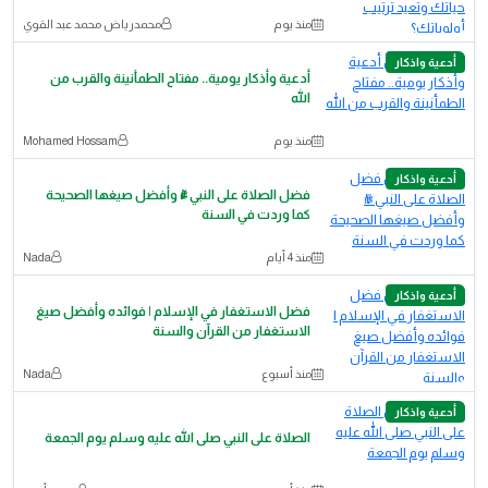
منذ يوم
محمدرياض محمد عبد القوي
أدعية واذكار
أدعية وأذكار يومية.. مفتاح الطمأنينة والقرب من
الله
منذ يوم
Mohamed Hossam
أدعية واذكار
فضل الصلاة على النبي ﷺ وأفضل صيغها الصحيحة
كما وردت في السنة
منذ 4 أيام
Nada
أدعية واذكار
فضل الاستغفار في الإسلام | فوائده وأفضل صيغ
الاستغفار من القرآن والسنة
منذ أسبوع
Nada
أدعية واذكار
الصلاة على النبي صلى الله عليه وسلم يوم الجمعة