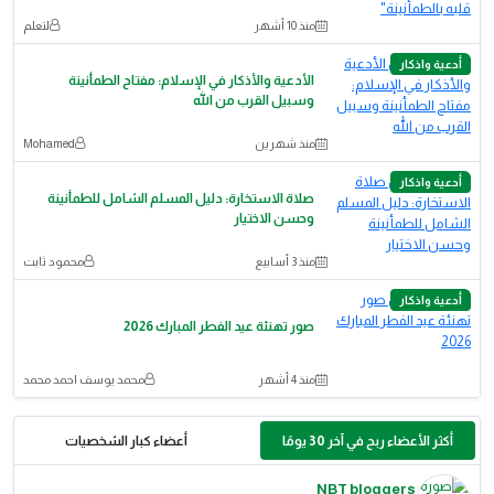
منذ 10 أشهر
لتعلم
أدعية واذكار
الأدعية والأذكار في الإسلام: مفتاح الطمأنينة
وسبيل القرب من الله
منذ شهرين
Mohamed
أدعية واذكار
صلاة الاستخارة: دليل المسلم الشامل للطمأنينة
وحسن الاختيار
منذ 3 أسابيع
محمود ثابت
أدعية واذكار
صور تهنئة عيد الفطر المبارك 2026
منذ 4 أشهر
محمد يوسف احمد محمد
أكثر الأعضاء ربح في آخر 30 يومًا
أعضاء كبار الشخصيات
NBT bloggers