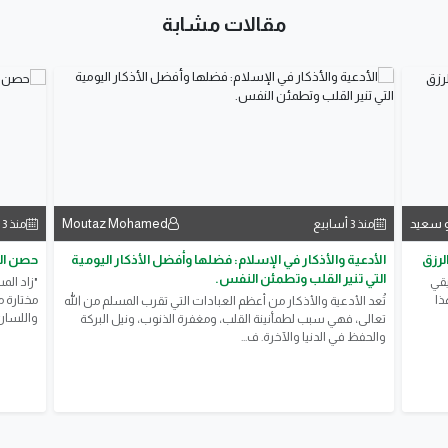
مقالات مشابة
 سعيد
Moutaz Mohamed
منذ 3 أسابيع
منذ 3 أسابيع
لرزق
الأدعية والأذكار في الإسلام: فضلها وأفضل الأذكار اليومية
حصن الق
التي تنير القلب وتطمئن النفس.
يقي
"زاد الم
ذا
مختارة م
تُعد الأدعية والأذكار من أعظم العبادات التي تقرب المسلم من الله
واللسان.
تعالى، فهي سبب لطمأنينة القلب، ومغفرة الذنوب، ونيل البركة
والحفظ في الدنيا والآخرة. ف...