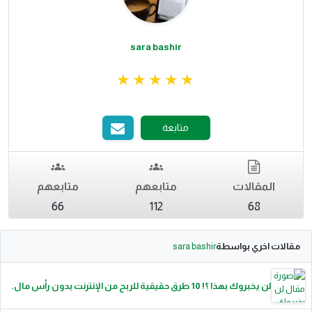
sara bashir
متابعة
المقالات
متابعهم
متابعهم
66
112
68
مقالات اخري بواسطة
sara bashir
لن يخبروك بهذا ؟! 10 طرق حقيقية للربح من الإنترنت بدون رأس مال.