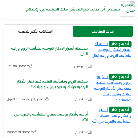
جعفر بن أبى طالب مع النجاشى ملك الحبشة فى الإسلام
احدث المقالات
المقالات الأكثر شعبية
أدعية واذكار
سلسلة أسرار الأذكار اليومية: طمأنينة الروح وراحة
البال
منذ يومين
Fatima Hossam
أدعية واذكار
سكينة الروح وطمأنينة القلب: كيف تغيّر الأذكار
اليومية حياتك وتعيد ترتيب أولوياتك؟
منذ 4 أيام
محمدرياض محمد عبد القوي
أدعية واذكار
أدعية وأذكار يومية.. مفتاح الطمأنينة والقرب من
الله
منذ 4 أيام
Mohamed Hossam