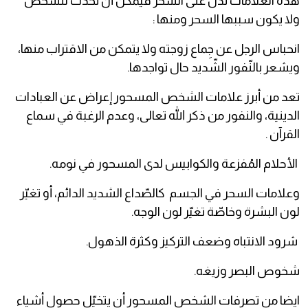
هذه العلامات تدل على السحر فيمكن أن تحدث للشخص
ولا يكون سببها السحر ومنها :
انحباس الرجل عن جِماع زوجته ولا يتمكن من الاقتراب منها،
ويشعر بالنّفور الشّديد حال تواجدها.
تعد من أبرز علامات الشخص المسحور إعراض عن العبادات
الدينية، والنفور من ذكر الله تعالى، وعدم الرغبة في سماع
القرآن .
الأحلام المُفزعة والكوابيس لدى المسحور في نومه.
وعلامات السحر في الجسم كالصّداع الشديد الدائم، أو تغيّر
لون البشرة وخاصّة تغيّر لون الوجه.
شرود الانتباه وضعف التركيز وكثرة الذهول.
شخوص البصر وزيغه.
ايضا من تصرفات الشخص المسحور أن يتخيّل حصول أشياء