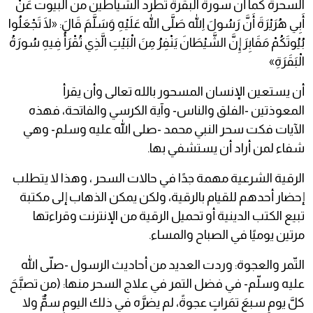
السحرة كما أن سورة البقرة تطرد الشياطين من البيوت عَنْ
أَبِي هُرَيْرَةَ أَنَّ رَسُولَ اللهِ صَلَّى الله عَلَيْهِ وَسَلَّمَ قَالَ: «لَا تَجْعَلُوا
بُيُوتَكُمْ مَقَابِرَ إِنَّ الشَّيْطَانَ يَنْفِرُ مِنَ الْبَيْتِ الَّذِي تُقْرَأُ فِيهِ سُورَةُ
الْبَقَرَةِ»
أن يستعين الإنسان المسحور بالله تعالى وأن يقرأ
المعوذتين -الفلق والناس- وآية الكرسي والفاتحة، فهذه
الآيات فكت سحر النبي محمد -صلى الله عليه وسلم- وهي
شفاء لمن أراد أن يستشفي بها.
الرقية الشرعية مهمة جدًا في حالات السحر ، وهذا لا يتطلب
إحضار أحدهم للقيام بالرقية، ولكن يمكن الذهاب إلى مكتبة
تبيع الكتب الدينية أو تحميل الرقية من الإنترنت وقراءتها
مرتين يوميًا في الصباح والمساء.
التّمر والعجوة: وردت العديد من أحاديث الرسول -صلّى الله
عليه وسلّم- في فضل التمر في علاج السحر منها: (من تصبَّحَ
كلَّ يومٍ سبعَ تمَراتٍ عجوةً، لم يضرَّه في ذلك اليومِ سمٌّ ولا