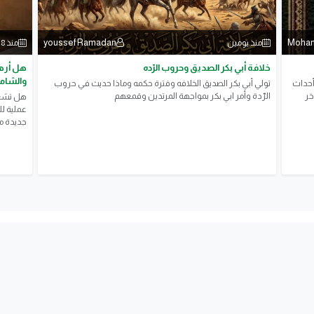
youssef Ramadan
Moham
منذ يومين
منذ 8 ساعات
خلافة أبي بكر الصديق وحروب الرّده
هل أرهق
والشامل
أحداث
تولي أبي بكر الصديق الخلافه وفترة حكمه وماذا حديث في حروب
خر
الرّدة وأمر ابي بكر بمواجهة المرتدين وقمعهم
هل تشعر
عملية ل
جديدة مع