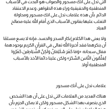
التي تدل على أنك مسحور والصواب هو البحث في الأسباب
المنطقية والحقيقية وراء هذه الظواهر، وعدم الاعتقاد
الدائم بأن هذه علامات تدل على انك مسحور ومحاولة
التغلب عليها بقانون الأسباب الذي أقام الله عليه مصالح
العباد
ولا يعني هذا الكلام إنكار السحر والحسد، فإنه لا يسع مسلمًا
أن ينكرهما فقد أخبرنا الله تعالى في القرآن الكريم بوجودهما؛
فقال سبحانه: «وَمَا كَفَرَ سُلَيْمَانُ وَلَكِنَّ الشَّيَاطِينَ كَفَرُوا
يُعَلِّمُونَ النَّاسَ السِّحْرَ» ولكن علينا دائما الأخذ بالأسباب
المنطقية أولا.
علامات تدل على أنك مسحور
هناك العديد من العلامات التي تدل على أن هذا الشخص
الذي يتصرف بهذا الشكل مسحور ولكن لا يمكن الجزم بأن