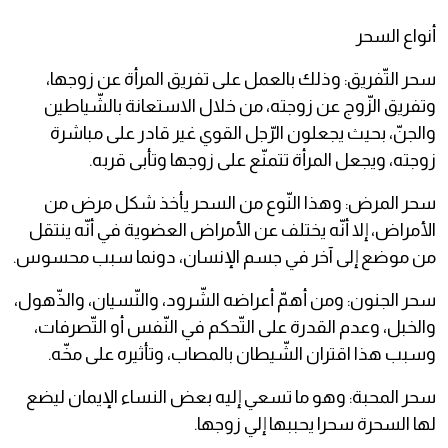
أنواع السحر
سحر التّفريق: وذلك بالعمل على تفريق المرأة عن زوجها،
وتفريق الزّوج عن زوجته، من خلال الاستعانة بالشّياطين
والجنّ، بحيث يجعلون الرّجل القوي غير قادر على مباشرة
زوجته، ويجعل المرأة تتمنّع على زوجها وتأبى قربه.
سحر المرض: وهذا النّوع من السحر يأخذ شكل مرض من
الأمراض، إلا أنّه يختلف عن الأمراض العضوية في أنّه ينتقل
من موضع إلى آخر في جسم الإنسان، دونما سبب محسوس.
سحر الجنون: ومن أهمّ أعراضه الشّرود، والنّسيان، والذّهول،
والخبل، وعدم القدرة على التّحكم في النّفس أو التّصرفات،
وسبب هذا اقتران الشّيطان بالمصاب، وتأثيره على مخّه.
سحر المحبة: وهو ما تسعي إليه بعض النساء الإيمان ليضع
لها السحرة سحرا يحببها إلي زوجها.