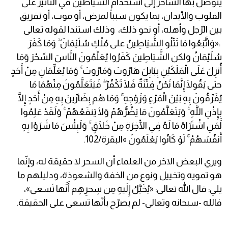
يتوصّل بها السّاحر إلى استخدام الشّياطين في التّأثير على
القلوب والأبدان، بما يكون سبباً لمرض، أو موت، أو تفريق
بين الرّجل وأهله، أو نحو ذلك، وذلك استندا لقوله تعالى
:«وَاتَّبَعُوا مَا تَتْلُو الشَّيَاطِينُ على مُلْكِ سُلَيْمَانَ ۖ وَمَا كَفَرَ
سُلَيْمَانُ ولكن الشَّيَاطِينَ كَفَرُوا يُعَلِّمُونَ النَّاسَ السِّحْرَ وَمَا
أُنزِلَ عَلَى الْمَلَكَيْنِ بِبَابِلَ هَارُوتَ وَمَارُوتَ ۚ وَمَا يُعَلِّمَانِ مِنْ أَحَدٍ
حتى يَقُولَا إِنَّمَا نَحْنُ فِتْنَةٌ فَلَا تَكْفُرْ ۖ فَيَتَعَلَّمُونَ مِنْهُمَا مَا
يُفَرِّقُونَ بِهِ بَيْنَ الْمَرْءِ وَزَوْجِهِ ۚ وَمَا هُم بِضَارِّينَ بِهِ مِنْ أَحَدٍ إِلَّا
بِإِذْنِ اللَّهِ ۚ وَيَتَعَلَّمُونَ مَا يَضُرُّهُمْ وَلَا يَنفَعُهُمْ ۚ وَلَقَدْ عَلِمُوا
لَمَنِ اشْتَرَاهُ مَا لَهُ فِي الْآخِرَةِ مِنْ خَلَاقٍ ۚ وَلَبِئْسَ مَا شَرَوْا بِهِ
أَنفُسَهُمْ ۚ لَوْ كَانُوا يَعْلَمُونَ »البقرة/102.
ويري البعض الاخر من العلماء أن السحر لا حقيقة له، وإنّما
هو تمويه وتخييل ونوع من الخفة والشعوذة، ودليلهم ما
يلي: قال الله تعالى: «يُخَيَّلُ إِلَيهِ مِن سِحرِهِم أَنَّها تَسعى»،
فالله -سبحانه وتعالى- لم يصرّح بأنّها تسعى على الحقيقة.