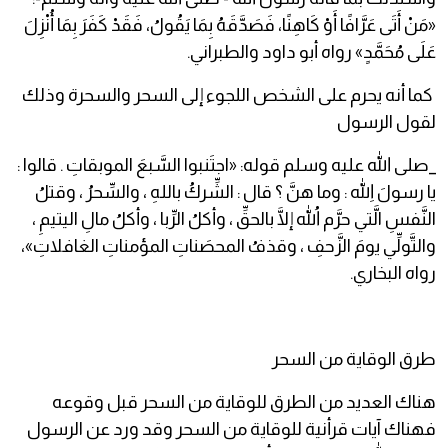
«مَنْ أَتَى عَرَّافًا أَوْ كَاهِنًا، فَصَدَّقَهُ بِمَا يَقُولُ، فَقَدْ كَفَرَ بِمَا أُنْزِلَ
عَلَى مُحَمَّدٍ» رواه أبو داود والطبراني.
كما أنه يحرم على الشخص اللجوء إلى السحر والسحرة وذلك
لقول الرسول
_صلى الله عليه وسلم قوله: «اجتَنبوا السَّبعَ الموبقاتِ . قالوا :
يا رسولَ اللهِ : وما هنَّ ؟ قال : الشِّركُ باللهِ ، والسِّحرُ ، وقتلُ
النَّفسِ الَّتي حرَّم اللهُ إلَّا بالحقِّ ، وأكلُ الرِّبا ، وأكلُ مالِ اليتيمِ ،
والتَّولِّي يومَ الزَّحفِ ، وقذفُ المحصَناتِ المؤمناتِ الغافلاتِ»،
رواه البخاري.
طرق الوقاية من السحر
هناك العديد من الطرق للوقاية من السحر قبل وقوعه
فهناك آيات قرأنية للوقاية من السحر وقد ورد عن الرسول