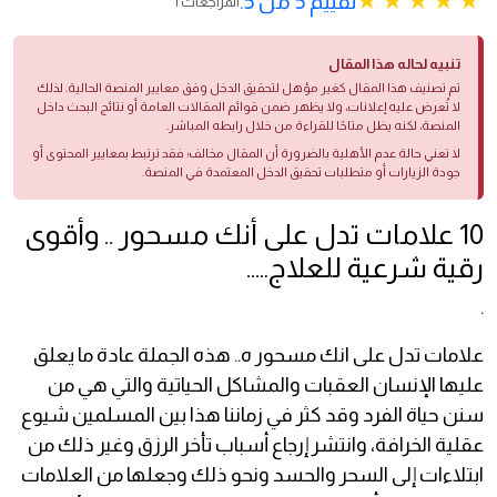
تقييم 5 من 5.
1 المراجعات
تنبيه لحاله هذا المقال
تم تصنيف هذا المقال كغير مؤهل لتحقيق الدخل وفق معايير المنصة الحالية. لذلك
لا تُعرض عليه إعلانات، ولا يظهر ضمن قوائم المقالات العامة أو نتائج البحث داخل
المنصة، لكنه يظل متاحًا للقراءة من خلال رابطه المباشر.
لا تعني حالة عدم الأهلية بالضرورة أن المقال مخالف؛ فقد ترتبط بمعايير المحتوى أو
جودة الزيارات أو متطلبات تحقيق الدخل المعتمدة في المنصة.
10 علامات تدل على أنك مسحور .. وأقوى
رقية شرعية للعلاج…..
.
علامات تدل على انك مسحور ه.. هذه الجملة عادة ما يعلق
عليها الإنسان العقبات والمشاكل الحياتية والتي هي من
سنن حياة الفرد وقد كثر في زماننا هذا بين المسلمين شيوع
عقلية الخرافة، وانتشر إرجاع أسباب تأخر الرزق وغير ذلك من
ابتلاءات إلى السحر والحسد ونحو ذلك وجعلها من العلامات