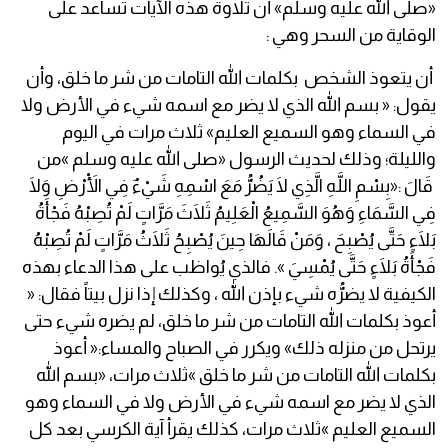
«صلى الله عليه وسلم» أن تلاوة هذه الآيات تساعد على
الوقاية من السحر وهي :
أن يتعوذ الشخص بكلمات الله التامات من شر ما خلق، وأن
يقول: « بسم الله الذي لا يضر مع اسمه شيء في الأرض ولا
في السماء وهو السميع العليم» ثلاث مرات في اليوم
والليلة؛ وذلك لحديث الرسول «صلى الله عليه وسلم »من
قَالَ :«بِسْمِ اللَّهِ الَّذِي لَا يَضُرُّ مَعَ اسْمِهِ شَيْءٌ فِي الْأَرْضِ وَلَا
فِي السَّمَاءِ وَهُوَ السَّمِيعُ الْعَلِيمُ ثَلَاثَ مَرَّاتٍ لَمْ تُصِبْهُ فَجْأَةُ
بَلَاءٍ حَتَّى يُصْبِحَ ، وَمَنْ قَالَهَا حِينَ يُصْبِحُ ثَلَاثُ مَرَّاتٍ لَمْ تُصِبْهُ
فَجْأَةُ بَلَاءٍ حَتَّى يُمْسِيَ ». فالذي يُواظب على هذا الدعاء بهذه
الكيفية لا يضرُّه شيء بإذن الله ، وكذلك إذا نزل بيتاً فقال: «
أعوذ بكلمات الله التامات من شر ما خلق، لم يضره شيء حتى
يرتحل من منزله ذلك» ويكرر في الصباح والمساء:« أعوذ
بكلمات الله التامات من شر ما خلق »ثلاث مرات، «بسم الله
الذي لا يضر مع اسمه شيء في الأرض ولا في السماء وهو
السميع العليم »ثلاث مرات، كذلك يقرأ آية الكرسي بعد كل