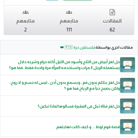
المقالات
متابعهم
متابعهم
2
111
62
مقالات اخري بواسطة
فلسطين حرة 🇵🇸 👑
حل لغز أبيض من الثلج وأسود من الليل أكله حرام وشربه حلال
يستعمله الرجل 3 مرات وتستخدمه المرأة مرة واحدة فقط، فما هو؟
حل لغز يتكلم بدون فم ، ويسمع بدون أذن ، ليس له جسم و لا روح،
ولكن يصبح حياً مع الرياح فما هو ؟
حل لغز فتاة تبكي فى المقبرة فسالوها لماذا تبكين؟
قصة قوم لوط... و كيف كانت نهايتهم