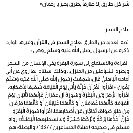
شر كل طارق إلا طارقاً يطرق بخير يا رحمان»
علاج السحر
ثمه العديد من الطرق لعلاج السحر في القرأن وغيرها الوارد
ذكره عن الرسول _صلى الله عليه وسلم _وهي :
القراءة والاستماع إلى سورة البقرة يقي الإنسان من السحر
ويطرد الشياطين من المنزل. ، وذلك استنادا بما روي عن أبي
أمامه الْبَاهِلِيُّ قَالَ: سَمِعْتُ رَسُولَ اللهِ صَلَّى اللهُ عَلَيْهِ وَسَلَّمَ
يَقُولُ: «اقْرَأوا الْقُرْآنَ فَإِنَّهُ يَأْتِي يَوْمَ الْقِيَامَةِ شَفِيعًا لأَصْحَابِهِ،
اقْرَأوا الزَّهْرَاوَيْنِ الْبَقَرَةَ وَسُورَةَ آلِ عِمْرَانَ فَإِنَّهُمَا تَأْتِيَانِ يَوْمَ
الْقِيَامَةِ كَأَنَّهُمَا غَمَامَتَانِ أَوْ كَأَنَّهُمَا غَيَايَتَانِ أَوْ كَأَنَّهُمَا فِرْقَانِ
مِنْ طَيْرٍ صَوَافَّ تُحَاجَّانِ عَنْ أَصْحَابِهِمَا، اقْرَأوا سُورَةَ الْبَقَرَةِ
فَإِنَّ أَخْذَهَا بَرَكَةٌ وَتَرْكَهَا حَسْرَةٌ وَلا تسطيعها الْبَطَلَةُ» رواه
مسلم في صحيحه (صلاة المسافرين / 1337). والبطلة: هم