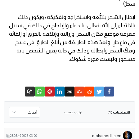
سحرٌ)
ابطال السّحر بتتبُّعه واستخراجه وتفكيكه : ويكون ذلك
بالالتجاء إلى الله -تعالى- بالدعاء والإلحاح في ذلك في سبيل
معرفة موضع مكان السحر، وإزالته وإتلافه بالحرق أو إلقائه
في ماءٍ جارٍ، وتعدّ هذه الطريقة من أبلغ الطرق في علاج
وفكّ السحر وإبطاله وذلك في حاله يقين الشخص بأنه
مسحور وليست مجرد شكوك.
التعليقات
ترتيب حسب
( 1 )
mohamed halem
2026-03-20 23:06:49