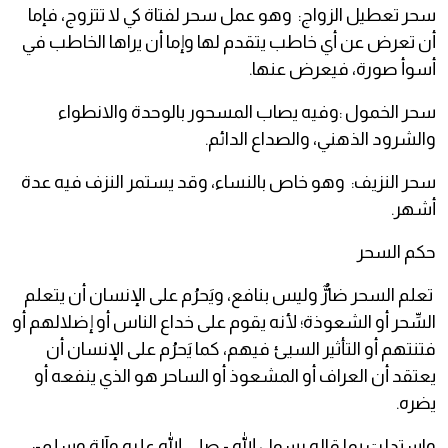
سحر تعطيل الزواج: وهو عمل سحر لفتاة كي لا تتزوج، فإما
أن تعرض عن أي خاطب يتقدم لها وإما أن يراها الخاطب في
أسوأ صورة، فيعرض عنها.
سحر الخمول :وفيه يصاب المسحور بالوحدة والانطواء
والشرود الذهني، والصداع الدائم.
سحر النزيف: وهو خاص بالنساء، وقد يستمر النزف فيه عدة
أشهر.
حكم السحر
تعلم السحر ضارٌّ وليس بنافع، ويَحرُم على الإنسان أن يتعلم
السِّحر أو الشعوذة؛ لأنه يقوم على خداع الناس أو إضلالهم أو
فتنتهم أو التأثير السيئ فيهم، كما يَحرُم على الإنسان أن
يعتقد أن العراف أو المشعوذ أو الساحر هو الذي ينفعه أو
يضره.
واستدلت بما قاله رسول الله - صلى الله عليه وآلة وسلم-: