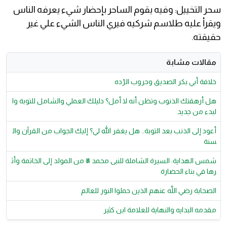
سحر التخييل: وفيه يقوم الساحر بإحضار شيء يعرفه الناس
ويقرأ عليه طلاسم شركيه فيري الناس الشيء علي غير
حقيقته.
مقالات مشابة
خلافة أبي بكر الصديق وحروب الرّده
هل أرهقتك الذنوب وتظن أنه لا أمل؟ دليلك العملي والشامل للتوبة وا
لبدء من جديد
أعود إلى الذنب بعد التوبة.. هل يغفر الله لي؟ إليك الجواب من القرآن وال
سنة
شمس الهداية: السيرة الشاملة للنبى محمد ﷺ من المولد إلى الخاتمة وأث
رها في بناء الحضارة
الصحابة رضي اللَّه عنهم الذين حملوا النور للعالم
مقدمه البدايه والنهاية للعلامة ابن كثير