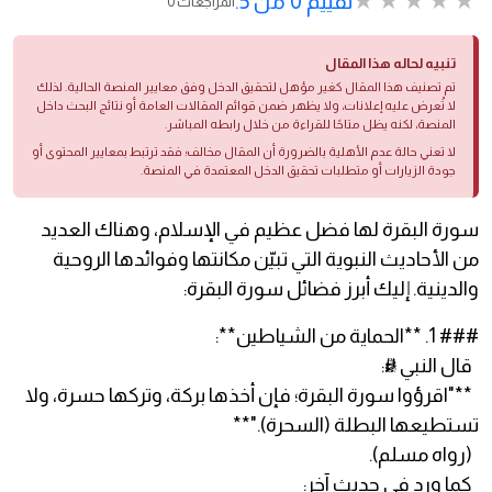
تقييم 0 من 5.
0 المراجعات
تنبيه لحاله هذا المقال
تم تصنيف هذا المقال كغير مؤهل لتحقيق الدخل وفق معايير المنصة الحالية. لذلك
لا تُعرض عليه إعلانات، ولا يظهر ضمن قوائم المقالات العامة أو نتائج البحث داخل
المنصة، لكنه يظل متاحًا للقراءة من خلال رابطه المباشر.
لا تعني حالة عدم الأهلية بالضرورة أن المقال مخالف؛ فقد ترتبط بمعايير المحتوى أو
جودة الزيارات أو متطلبات تحقيق الدخل المعتمدة في المنصة.
سورة البقرة لها فضل عظيم في الإسلام، وهناك العديد
من الأحاديث النبوية التي تبيّن مكانتها وفوائدها الروحية
والدينية. إليك أبرز فضائل سورة البقرة:
### 1. **الحماية من الشياطين**:
قال النبي ﷺ:
**"اقرؤوا سورة البقرة؛ فإن أخذها بركة، وتركها حسرة، ولا
تستطيعها البطلة (السحرة)."**
(رواه مسلم).
كما ورد في حديث آخر: