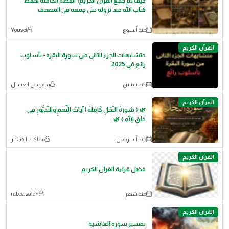
كيف تم جمع القرآن الكريم؟ القصة الكاملة لحفظ
كتاب الله منذ نزوله حتى جمعه في المصحف
منذ أسبوع
Yousef
القرآن الكريم
متشابهات الجزء الثانى من سورة البقرة - بأسلوب
رائع فى 2025
منذ سنتين
م.عوض العسال
القرآن الكريم
​🌿 ﴿ سُورَةُ النَّحْلِ كَامِلَةً | آيَاتُ النِّعَمِ وَالتَّدَبُّورِ فِي
خَلْقِ اللهِ ﴾ 🌿
منذ أسبوعين
مملكت الابتكار
القرآن الكريم
فضل قراءة القرآن الكريم
منذ شهر
rabea saleh
القرآن الكريم
تفسير سورة الغاشية