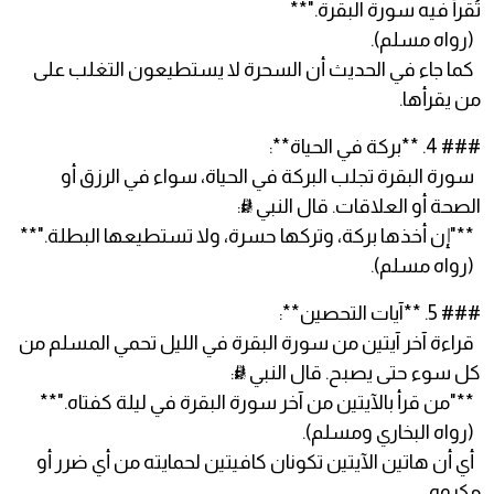
تُقرأ فيه سورة البقرة."**
(رواه مسلم).
كما جاء في الحديث أن السحرة لا يستطيعون التغلب على
من يقرأها.
### 4. **بركة في الحياة**:
سورة البقرة تجلب البركة في الحياة، سواء في الرزق أو
الصحة أو العلاقات. قال النبي ﷺ:
**"إن أخذها بركة، وتركها حسرة، ولا تستطيعها البطلة."**
(رواه مسلم).
### 5. **آيات التحصين**:
قراءة آخر آيتين من سورة البقرة في الليل تحمي المسلم من
كل سوء حتى يصبح. قال النبي ﷺ:
**"من قرأ بالآيتين من آخر سورة البقرة في ليلة كفتاه."**
(رواه البخاري ومسلم).
أي أن هاتين الآيتين تكونان كافيتين لحمايته من أي ضرر أو
مكروه.