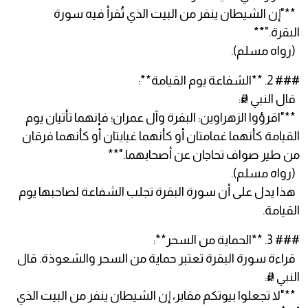
**"إن الشيطان ينفر من البيت الذي تُقرأ فيه سورة
البقرة."**
(رواه مسلم).
### 2. **الشفاعة يوم القيامة**:
قال النبي ﷺ:
**"اقرؤوا الزهراوين: البقرة وآل عمران؛ فإنهما تأتيان يوم
القيامة كأنهما غمامتان أو كأنهما غيايتان أو كأنهما فرقان
من طير صواف تحاجان عن أصحابهما."**
(رواه مسلم).
هذا يدل على أن سورة البقرة تجلب الشفاعة لصاحبها يوم
القيامة.
### 3. **الحماية من السحر**:
قراءة سورة البقرة تعتبر حماية من السحر والشعوذة. قال
النبي ﷺ:
**"لا تجعلوا بيوتكم مقابر، إن الشيطان ينفر من البيت الذي