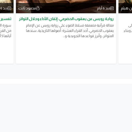
 هيثم
محمود ثابت
منذ 6 أيام
منذ 6 أيام
رواية رويس عن يعقوب الحضرمي: إتقان الأداء وجلال التواتر
تفسير س
لى
​مقالة قرآنية متعمقة تسلط الضوء على رواية رويس عن الإمام
وبناء
يعقوب الحضرمي، أحد القراء العشرة؛ أصولها التاريخية، سندها
من القرآ
المتواتر، وأبرز قواعدها التجويدية و...
آياتها 5 آيات، وتتحدث عن ليل...