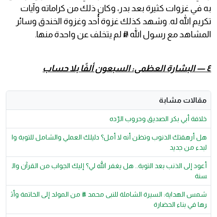
به في غزوات كثيرة بعد بدر، وكان ذلك من كراماته وآيات
تكريم الله له. وشهد كذلك غزوة أُحد وغزوة الخندق وسائر
المشاهد مع رسول الله ﷺ لم يتخلف عن واحدة منها.
٤ — البشارة العظمى: السبعون ألفًا بلا حساب
مقالات مشابة
خلافة أبي بكر الصديق وحروب الرّده
هل أرهقتك الذنوب وتظن أنه لا أمل؟ دليلك العملي والشامل للتوبة وا
لبدء من جديد
أعود إلى الذنب بعد التوبة.. هل يغفر الله لي؟ إليك الجواب من القرآن وال
سنة
شمس الهداية: السيرة الشاملة للنبى محمد ﷺ من المولد إلى الخاتمة وأث
رها في بناء الحضارة