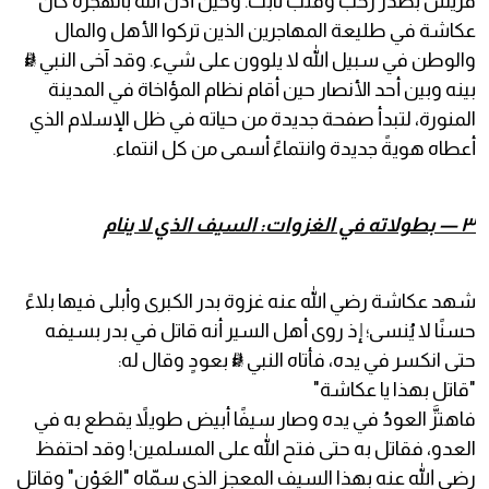
قريش بصدر رحب وقلب ثابت. وحين أذن الله بالهجرة كان
عكاشة في طليعة المهاجرين الذين تركوا الأهل والمال
والوطن في سبيل الله لا يلوون على شيء. وقد آخى النبي ﷺ
بينه وبين أحد الأنصار حين أقام نظام المؤاخاة في المدينة
المنورة، لتبدأ صفحة جديدة من حياته في ظل الإسلام الذي
أعطاه هويةً جديدة وانتماءً أسمى من كل انتماء.
٣ — بطولاته في الغزوات: السيف الذي لا ينام
شهد عكاشة رضي الله عنه غزوة بدر الكبرى وأبلى فيها بلاءً
حسنًا لا يُنسى؛ إذ روى أهل السير أنه قاتل في بدر بسيفه
حتى انكسر في يده، فأتاه النبي ﷺ بعودٍ وقال له:
"قاتل بهذا يا عكاشة"
فاهتزَّ العودُ في يده وصار سيفًا أبيض طويلاً يقطع به في
العدو، فقاتل به حتى فتح الله على المسلمين! وقد احتفظ
رضي الله عنه بهذا السيف المعجز الذي سمّاه "العَوْن" وقاتل