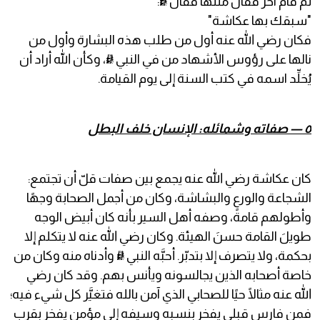
ثم قام آخر فقال مثلها فقال ﷺ:
"سبقك بها عكاشة"
فكان رضي الله عنه أول من طلب هذه البشارة وأول من
نالها على رؤوس الأشهاد من في النبي ﷺ، وكأن الله أراد أن
يُخلِّد اسمه في كتب السنة إلى يوم القيامة.
٥ — صفاته وشمائله: الإنسان خلف البطل
كان عكاشة رضي الله عنه يجمع بين صفات قلّ أن تجتمع:
الشجاعة والورع والبشاشة، وكان من أجمل الصحابة وجهًا
وأطولهم قامةً، وصفه أهل السير بأنه كان أبيض الوجه
طويلَ القامة حسنَ الهيئة. وكان رضي الله عنه لا يتكلم إلا
بحكمة، ولا يتصرف إلا بتدبّر. أحبَّه النبي ﷺ وأدناه منه وكان من
خاصة أصحابه الذين يجالسونه ويأنس بهم. وقد كان رضي
الله عنه مثالًا حيًا للصحابي الذي آمن بالله فتغيَّر كل شيء فيه؛
فمن فارس قبلي يفخر بنسبه وسيفه إلى مؤمن يفخر بقرب