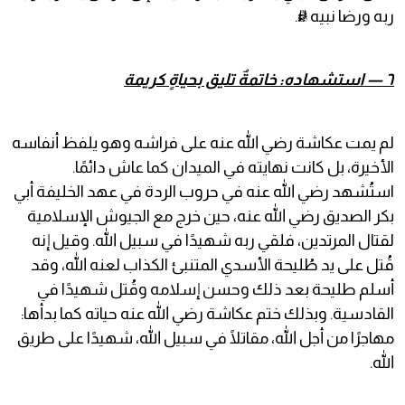
ربه ورضا نبيه ﷺ.
٦ — استشهاده: خاتمةٌ تليق بحياةٍ كريمة
لم يمت عكاشة رضي الله عنه على فراشه وهو يلفظ أنفاسه
الأخيرة، بل كانت نهايته في الميدان كما عاش دائمًا.
استُشهد رضي الله عنه في حروب الردة في عهد الخليفة أبي
بكر الصديق رضي الله عنه، حين خرج مع الجيوش الإسلامية
لقتال المرتدين، فلقي ربه شهيدًا في سبيل الله. وقيل إنه
قُتل على يد طُليحة الأسدي المتنبئ الكذاب لعنه الله، وقد
أسلم طليحة بعد ذلك وحسن إسلامه وقُتل شهيدًا في
القادسية. وبذلك ختم عكاشة رضي الله عنه حياته كما بدأها:
مهاجرًا من أجل الله، مقاتلًا في سبيل الله، شهيدًا على طريق
الله.