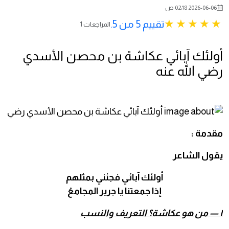
2026-06-06 02:18 ص
تقييم 5 من 5.
1 المراجعات
أولئك آبائي عكاشة بن محصن الأسدي
رضي الله عنه
مقدمة :
يقول الشاعر
أولئك آبائي فجئني بمثلهم
إذا جمعتنا يا جرير المجامعُ
١ — من هو عكاشة؟ التعريف والنسب