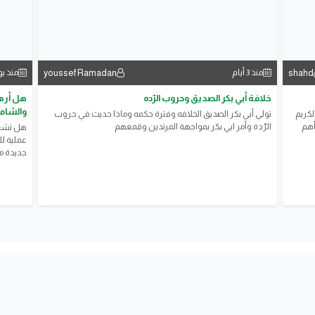
youssef Ramadan
shahd
منذ 3 أيام
منذ ي
خلافة أبي بكر الصديق وحروب الرّده
هل أرهق
والشامل
لكريم
تولي أبي بكر الصديق الخلافه وفترة حكمه وماذا حديث في حروب
أهم
الرّدة وأمر ابي بكر بمواجهة المرتدين وقمعهم
هل تشعر
عملية ل
جديدة مع