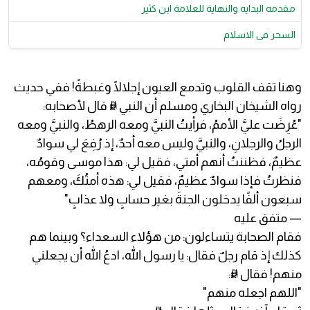
مقدمه البدايه والنهاية للعلامة ابن كثير
السحر فى الاسلام
وهنا تقف القلوب وتدمع العيون إجلالًا وغبطةً! ففي حديث
رواه الشيخان البخاري ومسلم أن النبي ﷺ قال لأصحابه:
"عُرِضَت عليَّ الأممُ، فرأيتُ النبيَّ ومعه الرهطُ، والنبيَّ ومعه
الرجلُ والرجلانِ، والنبيَّ وليس معه أحدٌ، إذ رُفِعَ لي سوادٌ
عظيمٌ، فظننتُ أنهم أمتي، فقيل لي: هذا موسى وقومُه،
فنظرتُ فإذا سوادٌ عظيمٌ، فقيل لي: هذه أمتُكَ، ومعهم
سبعون ألفًا يدخلون الجنةَ بغير حسابٍ ولا عذابٍ"
— متفق عليه
فقام الصحابة يتساءلون: من هؤلاء السعداء؟ وبينما هم
كذلك إذ قام رجلٌ فقال: يا رسول الله، ادعُ الله أن يجعلني
منهم! فقال ﷺ:
"اللهم اجعله منهم"