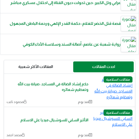
عرابي وتل الكبير: حين تحولت ديون القناة إلى احتلال عسكري مباشر
قصة قتل الخضر للغلام: حكمة القدر الإلهي ورحمة الباطن المجهول
رواية شعبة عن عاصم: أصالة السند وسلاسة الأداء الكوفي
احدث المقالات
المقالات الأكثر شعبية
مقالات اسلامية
حكم إنشاد الضالة في المساجد: صيانة بيت الله
وتعظيم شعائره
منذ يوم
محمود ثابت
مقالات اسلامية
التأثير السلبي للسوشيال ميديا علي الاسلام
منذ يوم
محمد احمد