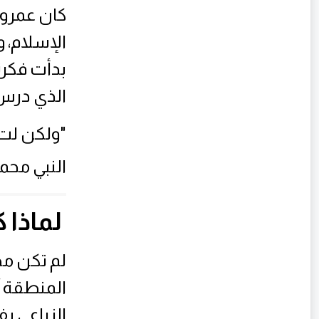
كان عمرو 
الإسلام، 
بدأت فكرة
الذي درس 
"ولكن لت
النبي محم
لماذا 
لم تكن مص
المنطقة آ
الزراعي ب