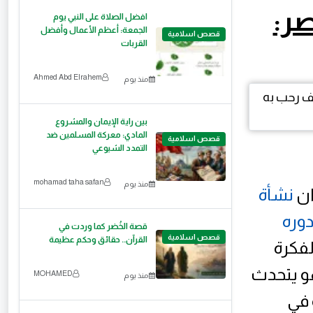
ر:
افضل الصلاة على النبي يوم
الجمعة: أعظم الأعمال وأفضل
قصص اسلامية
القربات
Ahmed Abd Elrahem
منذ يوم
بين راية الإيمان والمشروع
المادي: معركة المسلمين ضد
قصص اسلامية
التمدد الشيوعي
mohamad taha safan
منذ يوم
ان
نشأة
دوره
قصة الخُضر كما وردت في
قصص اسلامية
القرآن.. حقائق وحكم عظيمة
لفكرة
وهو يتحدث
MOHAMED
منذ يوم
 في