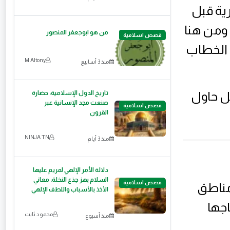
ية قبل
 ومن هنا
من هو ابوجعفر المنصور
قصص اسلامية
 الخطاب
M Altony
منذ 3 أسابيع
تاريخ الدول الإسلامية: حضارة
ل حاول
صنعت مجد الإنسانية عبر
قصص اسلامية
القرون
NINJA TN
منذ 3 أيام
دلالة الأمر الإلهي لمريم عليها
السلام بهز جذع النخلة: معاني
قصص اسلامية
مناطق
الأخذ بالأسباب واللطف الإلهي
اجها
محمود ثابت
منذ أسبوع