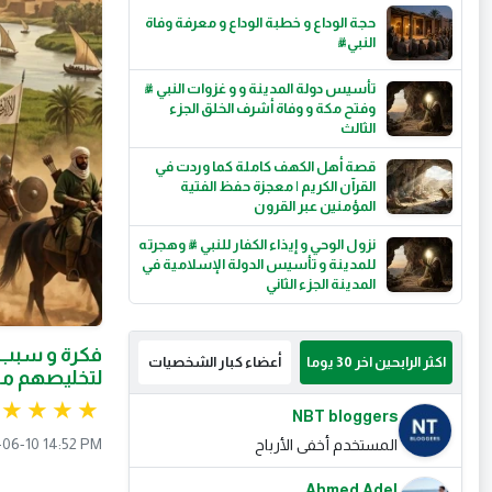
حجة الوداع و خطبة الوداع و معرفة وفاة
النبيﷺ
تأسيس دولة المدينة و و غزوات النبي ﷺ
وفتح مكة و وفاة أشرف الخلق الجزء
الثالث
قصة أهل الكهف كاملة كما وردت في
القرآن الكريم | معجزة حفظ الفتية
المؤمنين عبر القرون
نزول الوحي و إيذاء الكفار للنبي ﷺ وهجرته
للمدينة و تأسيس الدولة الإسلامية في
المدينة الجزء الثاني
فكرة و سبب 
اكثر الرابحين اخر 30 يوما
أعضاء كبار الشخصيات
لتخليصهم من 
NBT bloggers
06-10 14:52 PM
المستخدم أخفى الأرباح
Ahmed Adel