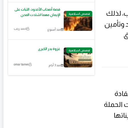
قصة أصحاب الأخدود: الثبات على
ب، لذلك
قصص اسلامية
الإيمان مهما اشتدت المحن
د وتأمين
احمد رجب
منذ أسبوع
ق
غزوة بدر الكبرى
قصص اسلامية
omar tamer
منذ 3 أيام
قادة
ت الحملة
اتها