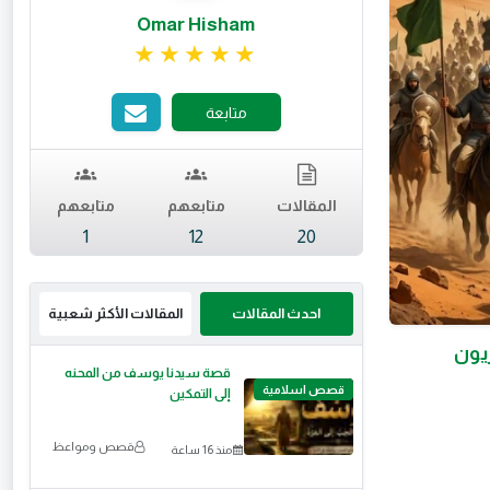
Omar Hisham
تقييم 5 من 5.
متابعة
المقالات
متابعهم
متابعهم
1
12
20
احدث المقالات
المقالات الأكثر شعبية
يون
قصة سيدنا يوسف من المحنه
قصص اسلامية
إلى التمكين
قصص ومواعظ
منذ 16 ساعة