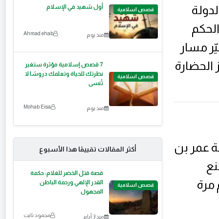
أول شهيد في الإسلام
لدولة
قصص اسلامية
الحكم
Ahmad ehab
منذ يوم
ّر مسار
 الحضارة
7 قصص إسلامية مؤثرة ستغير
نظرتك للحياة وتعلمك دروسًا لا
قصص اسلامية
تُنسى
Mohab Eisa
منذ يوم
ة عمر بن
أكثر المقالات تقييمًا هذا الأسبوع
نع
قصة قتل الخضر للغلام: حكمة
 مرة
القدر الإلهي ورحمة الباطن
قصص اسلامية
المجهول
محمود ثابت
منذ 3 أيام