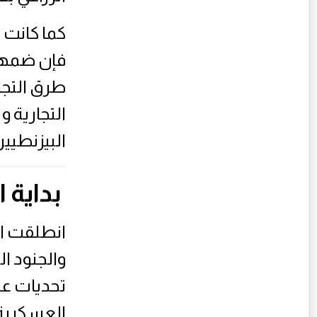
كما كانت م
فإن ضمها 
طرق التجا
التجارية 
البيزنطيين
بداية 
انطلقت ال
والجنود ال
تحديات عد
العسكرية