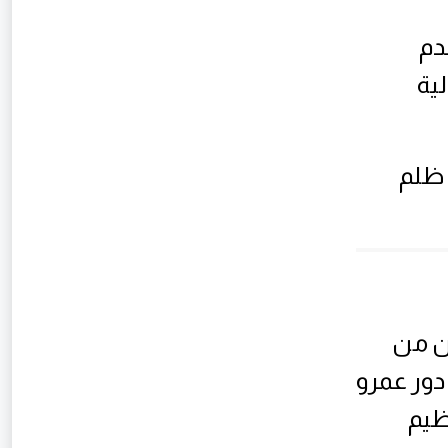
دم
لية
 ظلم
ن من
ور عمرو
ظيم