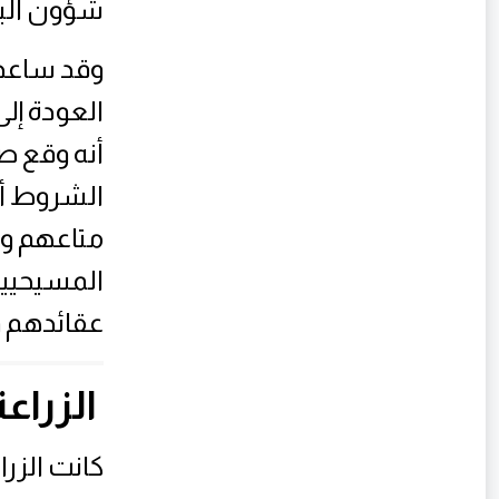
شؤون البلا
وقد ساعد 
العودة إل
أنه وقع ص
الشروط أب
متاعهم و 
المسيحيين 
عقائدهم و وقف الحرب 1
الزراع
كانت الزر