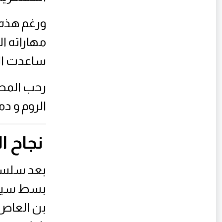
ورغم هذه
مهاراته ا
ساعدت الم
رحب المص
الروم و د
نجاح ا
بعد سلسل
بسط سيطر
بن العاص 