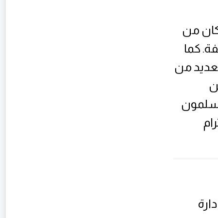
كان من
ة. كما
عديد من
ن
مسلمون
ام
ارة