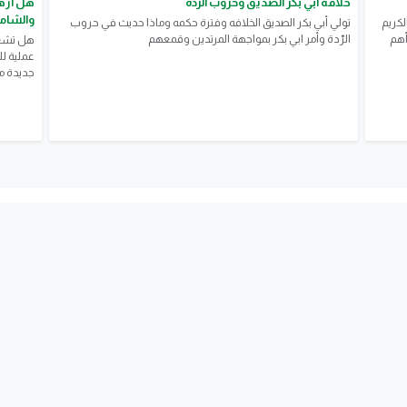
خلافة أبي بكر الصديق وحروب الرّده
هل أرهق
والشامل
لكريم
تولي أبي بكر الصديق الخلافه وفترة حكمه وماذا حديث في حروب
أهم
الرّدة وأمر ابي بكر بمواجهة المرتدين وقمعهم
هل تشعر
عملية ل
جديدة مع