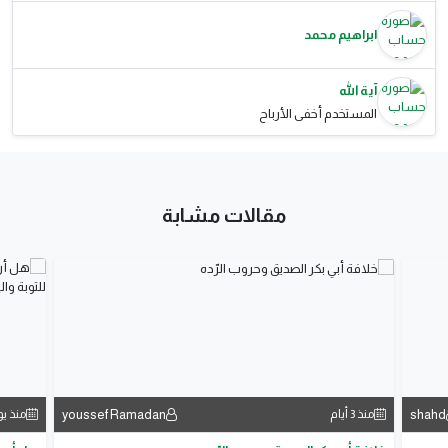
ابراهيم محمد
آية الله
المستخدم أخفى الأرباح
مقالات مشابة
youssef Ramadan
shahd
منذ 3 أيام
منذ ي