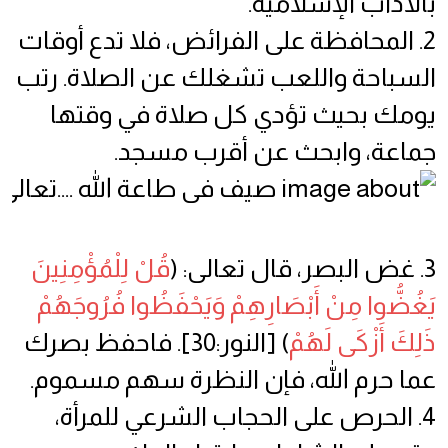
بالآداب الإسلامية.
2. المحافظة على الفرائض، فلا تدع أوقات
السباحة واللعب تشغلك عن الصلاة. رتب
يومك بحيث تؤدي كل صلاة في وقتها
جماعة، وابحث عن أقرب مسجد.
3. غض البصر، قال تعالى: (
قُلْ لِلْمُؤْمِنِينَ
يَغُضُّوا مِنْ أَبْصَارِهِمْ وَيَحْفَظُوا فُرُوجَهُمْ
ذَلِكَ أَزْكَى لَهُمْ
) [النور:30]. فاحفظ بصرك
عما حرم الله، فإن النظرة سهم مسموم.
4. الحرص على الحجاب الشرعي للمرأة،