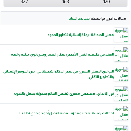
327
163
120
مقالات اخري بواسطة
احمد عبد الفتاح
معنى الصداقة: رحلة إنسانية تتجاوز الحدود
الهند في طليعة النقل الأخضر: قطار الهيدروجين ثورة بيئية واعدة
التوافق العقلي البصري في عصر الذكاء الاصطناعي: بين الجوهر الإنساني
والتطوير التقني
نور الإبداع.. مهندس مصري يُشعل العالم بمحرك يعمل بالضوء
لحظات رعب انتهت بمعجزة.. قصة البطل أحمد مجدي ندا البنا