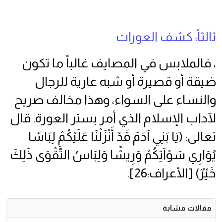
ثالثاً: كشف العورات
، فالملابس في المصايف غالباً ما تكون
ضيقة أو قصيرة أو شبه عارية للرجال
والنساء على السواء، وهذا مخالف صريح
لآداب الإسلام الذي أمر بستر العورة. قال
تعالى: (يَا بَنِي آدَمَ قَدْ أَنْزَلْنَا عَلَيْكُمْ لِبَاسًا
يُوَارِي سَوْآتِكُمْ وَرِيشًا وَلِبَاسُ التَّقْوَى ذَلِكَ
خَيْرٌ) [الأعراف:26].
مقالات مشابة