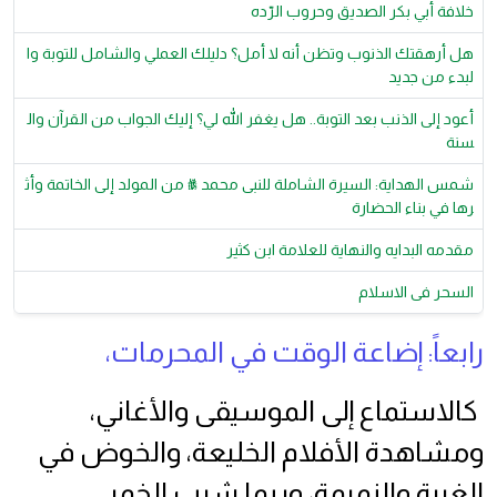
خلافة أبي بكر الصديق وحروب الرّده
هل أرهقتك الذنوب وتظن أنه لا أمل؟ دليلك العملي والشامل للتوبة وا
لبدء من جديد
أعود إلى الذنب بعد التوبة.. هل يغفر الله لي؟ إليك الجواب من القرآن وال
سنة
شمس الهداية: السيرة الشاملة للنبى محمد ﷺ من المولد إلى الخاتمة وأث
رها في بناء الحضارة
مقدمه البدايه والنهاية للعلامة ابن كثير
السحر فى الاسلام
رابعاً: إضاعة الوقت في المحرمات،
كالاستماع إلى الموسيقى والأغاني،
ومشاهدة الأفلام الخليعة، والخوض في
الغيبة والنميمة، وربما شرب الخمر