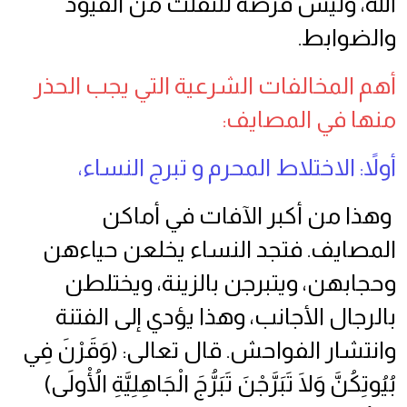
الله، وليس فرصة للتفلت من القيود
والضوابط.
أهم المخالفات الشرعية التي يجب الحذر
منها في المصايف:
أولاً: الاختلاط المحرم و تبرج النساء،
وهذا من أكبر الآفات في أماكن
المصايف. فتجد النساء يخلعن حياءهن
وحجابهن، ويتبرجن بالزينة، ويختلطن
بالرجال الأجانب، وهذا يؤدي إلى الفتنة
وانتشار الفواحش. قال تعالى: (وَقَرْنَ فِي
بُيُوتِكُنَّ وَلَا تَبَرَّجْنَ تَبَرُّجَ الْجَاهِلِيَّةِ الْأُولَى)