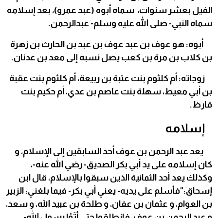
الفيل بعشر سنوات، سماه أبوه (عبد عمرو)، بعد إسلامه
سماه النبي- صلى الله عليه وسلم- عبدالرحمن.
أبوه: هو عوف بن عبد عوف بن عبد بن الحارث بن زهرة
بن كلاب بن مرة بن كعب يصل نسبه إلى معد بن عدنان.
زوجاته: أم كلثوم بنت عتبة بن ربيعة، أم كلثوم بنت عقبة
بن أبي معيط، سهلة بنت عاصم بن عدي، أم حكيم بنت
قارظ.
إسلامه
يعد عبد الرحمن بن عوف أحد السابقين إلى الإسلام، و
كان إسلامه على يد أبي بكر الصديق- رضي الله عنه-،
وكذلك يعد أحد الثمانية الذين سبقوا بالإسلام، قال ابن
إسحاق:"فأسلم على يديه- يعني أبي بكر- فيما بلغني: الزبير
بن العوام، و عثمان بن عفان، و طلحة بن عبيد الله، و سعد،
و عبد الرحمن بن عوف، فانطلقوا حتى أتَوْا رسول الله-