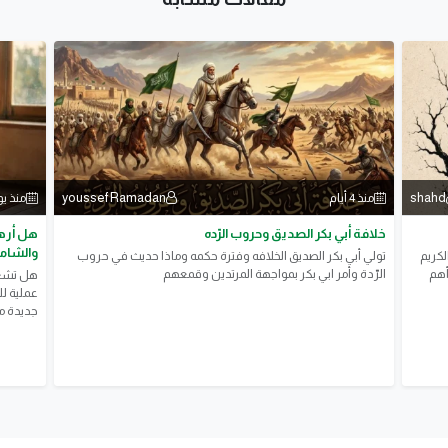
youssef Ramadan
shahd
منذ 4 أيام
منذ ي
خلافة أبي بكر الصديق وحروب الرّده
هل أرهق
والشامل
لكريم
تولي أبي بكر الصديق الخلافه وفترة حكمه وماذا حديث في حروب
أهم
الرّدة وأمر ابي بكر بمواجهة المرتدين وقمعهم
هل تشعر
عملية ل
جديدة مع