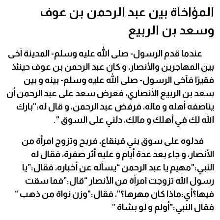
المؤاخاة بين عبد الرحمن بن عوف
وسعد بن الربيع
عندما قدم الرسول- صلى الله عليه وسلم- المدينة آخى
بين المهاجرين والأنصار، و كان عبد الرحمن بن عوف حينئذ
فقيرًا فآخى الرسول- صلى الله عليه وسلم- بينه و بين
سعد بن الربيع الأنصاري، فعرض سعد على عبد الرحمن أن
يناصفه أهله و ماله، فرفض عبد الرحمن، و قال له:"بارك
الله لك في أهلك و مالك، دلني على السوق ".
فدلوه على سوق بني قينقاع، فربح وتزوج امرأة من
الأنصار، و جاء بعد عدة أيام و عليه أثر صفرة، فقال له
النبي:"مهيم يا عبد الرحمن “يسأله عن أخباره، فقال:”يا
رسول الله تزوجت امرأة من الأنصار “قال:”فما سقت
فيها؟أي:ماذا كان مهرها؟"، فقال:"وزن نواة من ذهب “
فقال النبي:”أولم و لو بشاة "