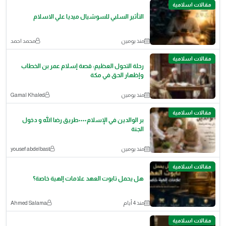
مقالات اسلامية
التأثير السلبي للسوشيال ميديا علي الاسلام
منذ يومين
محمد احمد
مقالات اسلامية
رحلة التحول العظيم: قصة إسلام عمر بن الخطاب
وإظهار الحق في مكة
منذ يومين
Gamal Khaled
مقالات اسلامية
بر الوالدين في الإسلام٠٠٠٠طريق رضا الله و دخول
الجنة
منذ يومين
yousef abdelbast
مقالات اسلامية
هل يحمل تابوت العهد علامات إلهية خاصة؟
منذ 4 أيام
Ahmed Salama
مقالات اسلامية