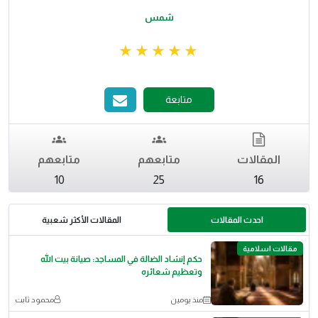
شمس
متابعة
المقالات
متابعهم
متابعهم
10
25
16
احدث المقالات
المقالات الأكثر شعبية
مقالات اسلامية
حكم إنشاد الضالة في المساجد: صيانة بيت الله
وتعظيم شعائره
منذ يومين
محمود ثابت