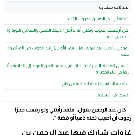
مقالات مشابة
خلافة أبي بكر الصديق وحروب الرّده
هل أرهقتك الذنوب وتظن أنه لا أمل؟ دليلك العملي والشامل للتوبة وا
لبدء من جديد
أعود إلى الذنب بعد التوبة.. هل يغفر الله لي؟ إليك الجواب من القرآن وال
سنة
شمس الهداية: السيرة الشاملة للنبى محمد ﷺ من المولد إلى الخاتمة وأث
رها في بناء الحضارة
مقدمه البدايه والنهاية للعلامة ابن كثير
السحر فى الاسلام
كان عبد الرحمن يقول:"فلقد رأيتني ولو رفعت حجرًا
رجوت أن أصيب تحته ذهباً أو فضة ".
غزوات شارك فيها عبد الرحمن بن