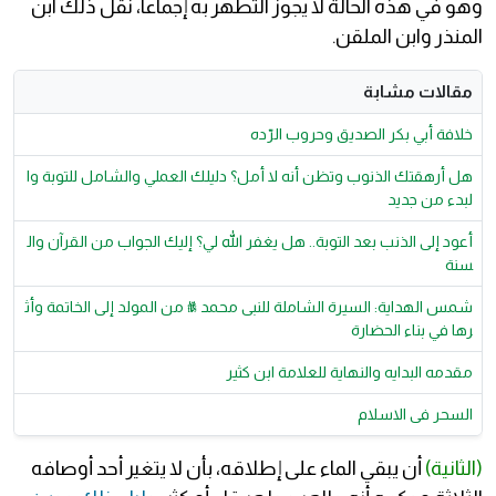
وهو في هذه الحالة لا يجوز التطهر به إجماعا، نقل ذلك ابن
المنذر وابن الملقن.
مقالات مشابة
خلافة أبي بكر الصديق وحروب الرّده
هل أرهقتك الذنوب وتظن أنه لا أمل؟ دليلك العملي والشامل للتوبة وا
لبدء من جديد
أعود إلى الذنب بعد التوبة.. هل يغفر الله لي؟ إليك الجواب من القرآن وال
سنة
شمس الهداية: السيرة الشاملة للنبى محمد ﷺ من المولد إلى الخاتمة وأث
رها في بناء الحضارة
مقدمه البدايه والنهاية للعلامة ابن كثير
السحر فى الاسلام
(الثانية)
أن يبقي الماء على إطلاقه، بأن لا يتغير أحد أوصافه