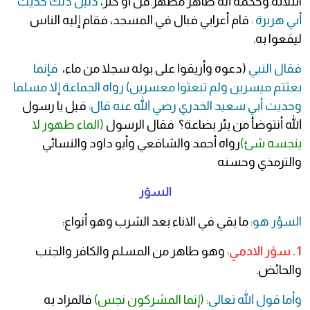
الثلاثة.وحكمه أنه طاهر مطهر.قل أو كثر،
دليل ذلك حديث
أبي هريرة :
قام أعرابي فبال في المسجد، فقام إليه الناس
ليقعوا به.
فقال النبي
(دعوه وأريقوا على بوله سجلا من ماء،
فإنما
بعثتم ميسرين ولم تبعثوا معسرين) رواه الجماعة إلا مسلما
وحديث أبي سعيد الخدري رضي الله عنه قال:
قيل يا رسول
الله أنتوضأ من بئر بضاعة؟ فقال الرسول
(الماء طهور لا
ينجسه شئ)
رواه أحمد والشافعي وأبو داود والنسائي
والترمذي وحسنه
السؤر
السؤر هو:
ما بقي في الاناء بعد الشرب وهو أنواع:
1. سؤر الادمي
: وهو طاهر من المسلم والكافر والجنب
والحائض.
وأما قول الله تعالى:
(إنما المشركون نجس)
فالمراد به