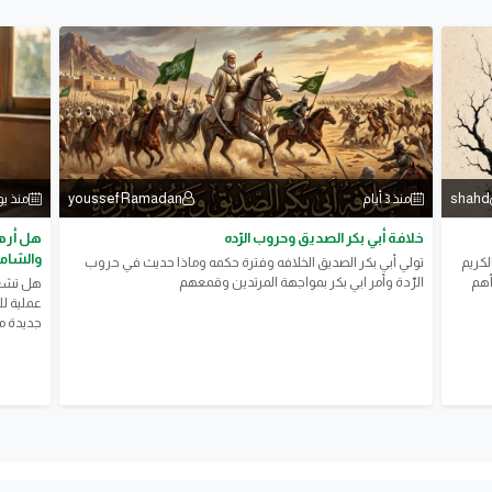
youssef Ramadan
shahd
منذ 3 أيام
منذ ي
خلافة أبي بكر الصديق وحروب الرّده
هل أرهق
والشامل
لكريم
تولي أبي بكر الصديق الخلافه وفترة حكمه وماذا حديث في حروب
أهم
الرّدة وأمر ابي بكر بمواجهة المرتدين وقمعهم
هل تشعر
عملية ل
جديدة مع