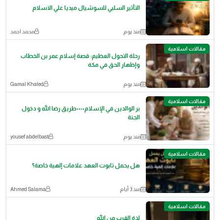
التأثير السلبي للسوشيال ميديا علي الاسلام
منذ يوم
محمد احمد
مقالات اسلامية
رحلة التحول العظيم: قصة إسلام عمر بن الخطاب
وإظهار الحق في مكة
منذ يوم
Gamal Khaled
مقالات اسلامية
بر الوالدين في الإسلام٠٠٠٠طريق رضا الله و دخول
الجنة
منذ يوم
yousef abdelbast
مقالات اسلامية
هل يحمل تابوت العهد علامات إلهية خاصة؟
منذ 3 أيام
Ahmed Salama
مقالات اسلامية
لذة القرب من الله