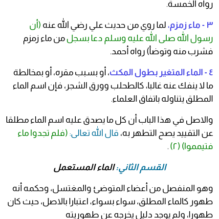
رواه الخمسة.
٣ - ماء زمزم،
لما روي من حديث علي رضي الله عنه
(أن
رسول الله صلى الله عليه وسلم دعا بسجل
من ماء زمزم
فشرب منه وتوضأ) رواه أحمد.
٤ - الماء المتغير بطول المكث
، أو بسبب مقره، أو بمخالطة
ما لا ينفك عنه غالبا، كالطحلب وورق الشجر، فإن اسم الماء
المطلق يتناوله باتفاق العلماء.
والاصل في هذا الباب أن كل ما يصدق عليه اسم الماء مطلقا
عن التقييد يصح التطهر به،
قال الله تعالى:
(فلم تجدوا ماء
فتيمموا)
(٢)
.
القسم الثاني:
الماء المستعمل
وهو المنفصل من أعضاء المتوضئ والمغتسل، وحكمه أنه
طهور كالماء المطلق، سواء بسواء، اعتبارا بالاصل، حيث كان
طهورا، ولم يوجد دليل يخرجه عن طهوريته