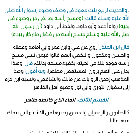
،
والحديث لربيع بنت معوذ في وصف وضوء رسول الله صلى
الله عليه وسلم قالت:
(ومسح رأسه بما بقي من وضوء في
يديه)
رواه أحمد وأبو داود، ولفظ أبي داود
(أن رسول الله
صلى الله عليه وسلم مسح رأسه من فضل ماء كان بيده)
قال ابن المنذر:
روي عن علي وابن عمر وأبي أمامة وعطاء
والحسن ومكحول والنخعي: أنهم قالوا فيمن نسي مسح
رأسه فوجد بللا في لحيته: يكفيه.مسحه بذلك،
قال:
وهذا
يدل على أنهم يرون المستعمل مطهرا،
وبه أقول:
وهذا
المذهب إحدى الروايات عن مالك والشافعي، ونسبه ابن حزم
إلى سفيان الثوري وأبي ثور وجميع أهل الظاهر.
القسم الثالث:
الماء الذي خالطه طاهر
كالصابون والزعفران والدقيق وغيرها من الاشياء التي تنفك
عنها غالبا.