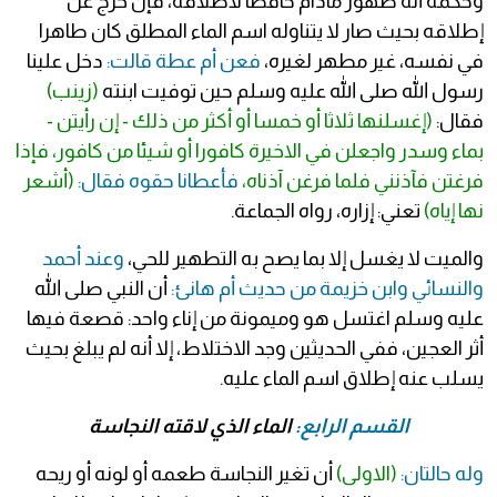
وحكمه أنه طهور مادام حافظا لاطلاقه، فإن خرج عن
إطلاقه بحيث صار لا يتناوله اسم الماء المطلق كان طاهرا
في نفسه، غير مطهر لغيره،
فعن أم عطة قالت:
دخل علينا
رسول الله صلى الله عليه وسلم حين توفيت ابنته
(زينب)
فقال:
(إغسلنها ثلاثا أو خمسا أو أكثر من ذلك - إن رأيتن -
بماء وسدر واجعلن في الاخيرة كافورا أو شيئا من كافور، فإذا
فرغتن فآذنني فلما فرغن آذناه،
فأعطانا حقوه فقال:
(أشعر
نها إياه)
تعني: إزاره، رواه الجماعة.
والميت لا يغسل إلا بما يصح به التطهير للحي،
وعند أحمد
والنسائي وابن خزيمة من حديث أم هانئ:
أن النبي صلى الله
عليه وسلم اغتسل هو وميمونة من إناء واحد: قصعة فيها
أثر العجين، ففي الحديثين وجد الاختلاط، إلا أنه لم يبلغ بحيث
يسلب عنه إطلاق اسم الماء عليه.
القسم الرابع:
الماء الذي لاقته النجاسة
وله حالتان:
(الاولى)
أن تغير النجاسة طعمه أو لونه أو ريحه