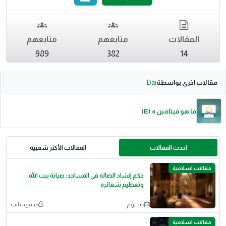
المقالات
متابعهم
متابعهم
989
382
14
مقالات اخري بواسطة
Dai
ما هو فيتامين ه (E)
احدث المقالات
المقالات الأكثر شعبية
مقالات اسلامية
حكم إنشاد الضالة في المساجد: صيانة بيت الله
وتعظيم شعائره
منذ يوم
محمود ثابت
مقالات اسلامية