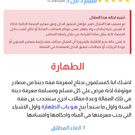
تقييم 5 من 5.
3 المراجعات
تنبيه لحاله هذا المقال
تم تصنيف هذا المقال كغير مؤهل لتحقيق الدخل وفق معايير المنصة الحالية. لذلك
لا تُعرض عليه إعلانات، ولا يظهر ضمن قوائم المقالات العامة أو نتائج البحث داخل
المنصة، لكنه يظل متاحًا للقراءة من خلال رابطه المباشر.
لا تعني حالة عدم الأهلية بالضرورة أن المقال مخالف؛ فقد ترتبط بمعايير المحتوى أو
جودة الزيارات أو متطلبات تحقيق الدخل المعتمدة في المنصة.
الطهارة
لاشك اننا كمسلمون نحتاج لمعرفة فقه ديننا من مصادر
موثوقة لانه فرض علي كل مسلم ومسلمة معرفة دينه
في تلك المقالة وعدة مقالات اخري سنتحدث عن فقه
السنة واول ما سنبدأ بيخ
هو باب الطهارة
واول الاشياء
التي يجب معرفتها في المياه واحكامها واقسامها
1.الماء المطلق