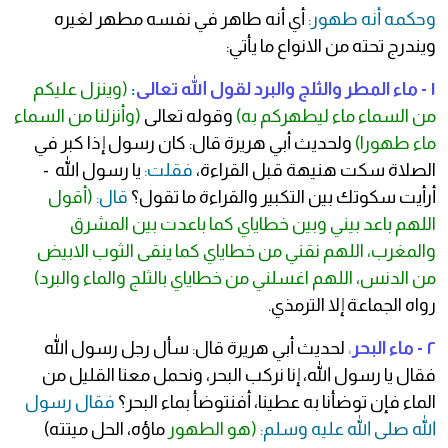
وحكمه أنه طهور:
أي أنه طاهر في نفسه مطهر لغيره
ويندرج تحته من الانواع ما يأتي:
١ - ماء المطر والثلج والبرد لقول الله تعالى
:
(وينزل عليكم
من السماء ماء ليطهركم به)
وقوله تعالى
(وأنزلنا من السماء
ماء طهورا)
ولحديث أبي هريرة قال: كان رسول إذا كبر في
الصلاة سكت هنيهة قبل القراءة،
فقلت:
يا رسول الله -
أرأيت سكوتك بين التكبير والقراءة ما تقول؟
قال:
(أقول
اللهم باعد بيني وبين خطاياي كما باعدت بين المشرق
والمغرب، اللهم نقني من خطاياي كما ينقى الثوب الابيض
من الدنس، اللهم اغسلني من خطاياي بالثلج والماء والبرد)
رواه الجماعة إلا الترمذي.
٢ - ماء البحر
،
لحديث أبي هريرة قال
:
سأل رجل رسول الله
فقال يا رسول الله، إنا نركب البحر، ونحمل معنا القليل من
الماء فإن توضأنا به عطينا، أفنتوضأ بماء البحر؟
فقال رسول
الله صلى الله عليه وسلم:
(هو الطهور
ماؤه، الحل ميتته)