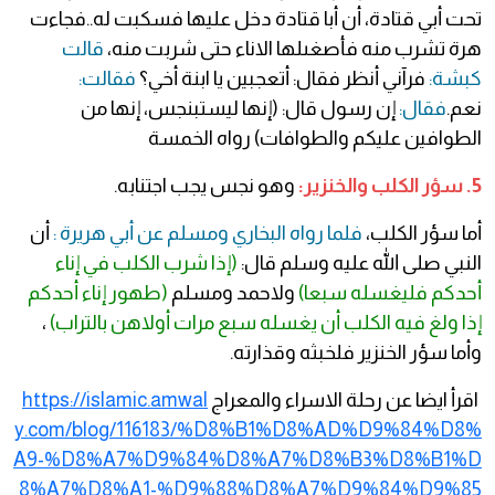
تحت أبي قتادة، أن أبا قتادة دخل عليها فسكبت له..فجاءت
هرة تشرب منه فأصغىلها الاناء حتى شربت منه،
قالت
كبشة:
فرآني أنظر فقال: أتعجبين يا ابنة أخي؟
فقالت:
نعم.
فقال:
إن رسول قال: (إنها ليستبنجس، إنها من
الطوافين عليكم والطوافات) رواه الخمسة
5. سؤر الكلب والخنزير:
وهو نجس يجب اجتنابه.
أما سؤر الكلب،
فلما رواه البخاري ومسلم عن أبي هريرة :
أن
النبي صلى الله عليه وسلم قال:
(إذا شرب الكلب في إناء
أحدكم فليغسله سبعا)
ولاحمد ومسلم
(طهور إناء أحدكم
إذا ولغ فيه الكلب أن يغسله سبع مرات أولاهن بالتراب)
،
وأما سؤر الخنزير فلخبثه وقذارته.
اقرأ ايضا عن رحلة الاسراء والمعراج
https://islamic.amwal
y.com/blog/116183/%D8%B1%D8%AD%D9%84%D8%
A9-%D8%A7%D9%84%D8%A7%D8%B3%D8%B1%D
8%A7%D8%A1-%D9%88%D8%A7%D9%84%D9%85