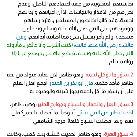
نجاستهم المعنوية، من جهة اعتقادهم الباطل، وعدم
تحرزهم من الاقذار والنجاسات، لا أن أعيانهم وأبدانهم
نجسة، وقد كانوا يخالطون المسلمين، وترد رسلهم
ووفودهم على النبي صلى الله عليه وسلم ويدخلون
مسجده، ولم يأمر بغسل شئ مما أصابته أبدانهم،
وعن
عائشة رضي الله عنها قالت:
(كنت أشرب وأنا حائض، فأناوله
النبي صلى الله عليه وسلم، فيضع فاه على موضع في)
(١)
رواه مسلم.
2.سؤر ما يؤكل لحمه
: وهو طاهر، لان لعابه متولد من لحم
طاهر فأخذ حكمه.
قال أبو بكر بن المنذر:
أجمع أهل العلم
على أن سؤر ما أكل لحمه يجوز شربه والوضوء به.
3.سؤر البغل والحمار والسباع وجوارح الطير
: وهو طاهر،
لحديث جابر عن النبي سئل:
أنتوضأ بما أفضلت الحمر؟ قال
نعم. وبما أفضلت السباع كلها) أخرجه الشافعي
4.سؤر الهرة:
وهو طاهر، لحديث كبشة بنت كعب، وكانت