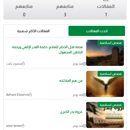
المقالات
متابعهم
متابعهم
0
3
1
احدث المقالات
المقالات الأكثر شعبية
قصص اسلامية
قصة قتل الخضر للغلام: حكمة القدر الإلهي ورحمة
الباطن المجهول
منذ يوم
محمود ثابت
قصص اسلامية
من هم الملائكه
منذ يوم
Adham Ebrahim
قصص اسلامية
غزوة بدر الكبرى
منذ يوم
omar tamer