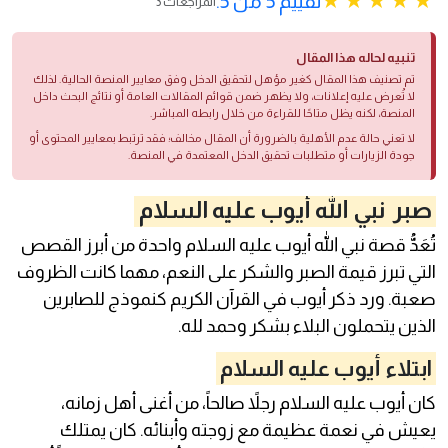
تقييم 5 من 5.
3 المراجعات
تنبيه لحاله هذا المقال
تم تصنيف هذا المقال كغير مؤهل لتحقيق الدخل وفق معايير المنصة الحالية. لذلك
لا تُعرض عليه إعلانات، ولا يظهر ضمن قوائم المقالات العامة أو نتائج البحث داخل
المنصة، لكنه يظل متاحًا للقراءة من خلال رابطه المباشر.
لا تعني حالة عدم الأهلية بالضرورة أن المقال مخالف؛ فقد ترتبط بمعايير المحتوى أو
جودة الزيارات أو متطلبات تحقيق الدخل المعتمدة في المنصة.
صبر نبي الله أيوب عليه السلام
تُعَدُّ قصة نبي الله أيوب عليه السلام واحدة من أبرز القصص
التي تبرز قيمة الصبر والشكر على النعم، مهما كانت الظروف
صعبة. ورد ذكر أيوب في القرآن الكريم كنموذج للصابرين
الذين يتحملون البلاء بشكر وحمد لله.
ابتلاء أيوب عليه السلام
كان أيوب عليه السلام رجلاً صالحاً، من أغنى أهل زمانه،
يعيش في نعمة عظيمة مع زوجته وأبنائه. كان يمتلك