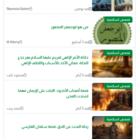
منذ يومين
Basmala Salem
قصص اسلامية
من هو ابوجعفر المنصور
منذ 3 أسابيع
M Altony
قصص اسلامية
دلالة الأمر الإلهي لمريم عليها السلام بهز جذع
النخلة: معاني الأخذ بالأسباب واللطف الإلهي
منذ 5 أيام
محمود ثابت
قصص اسلامية
قصة أصحاب الأخدود: الثبات على الإيمان مهما
اشتدت المحن
منذ 5 أيام
احمد رجب
قصص اسلامية
رحلة البحث عن الحق: قصة سلمان الفارسي