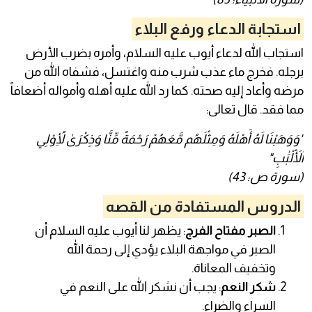
استجابة الدعاء ورفع البلاء
استجاب الله لدعاء أيوب عليه السلام، وأمره بضرب الأرض
برجله. فخرج ماء عذب شرب منه واغتسل، فشفاه الله من
مرضه وأعاد إليه صحته. كما رد الله عليه أهله وأمواله أضعافاً
مما فقد. قال تعالى:
"وَوَهَبْنَا لَهُ أَهْلَهُ وَمِثْلَهُم مَّعَهُمْ رَحْمَةً مِّنَّا وَذِكْرَىٰ لِأُوْلِي
ٱلْأَلْبَٰبِ"
(سورة ص: 43)
الدروس المستفادة من القصه
الصبر مفتاح الفرج
: يظهر لنا أيوب عليه السلام أن
الصبر في مواجهة البلاء يؤدي إلى رحمة الله
وتخفيف المعاناة.
شكر النعم
: يجب أن نشكر الله على النعم في
السراء والضراء.