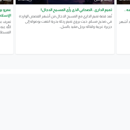
ه..
تميم الدارى..الصحابي الذى رأى المسيح الدجال!
عمرو بن
الإسلام
تُعد قصة تميم الداري مع المسيح الدجال من أشهر القصص الواردة
في صحيح مسلم، حيث يروي تميم رحلة بحرية انتهت بوصوله إلى
حد أشهر
تعرف عل
جزيرة غريبة ولقائه برجل مقيد بالسل...
الله عنه
الفسطاط،