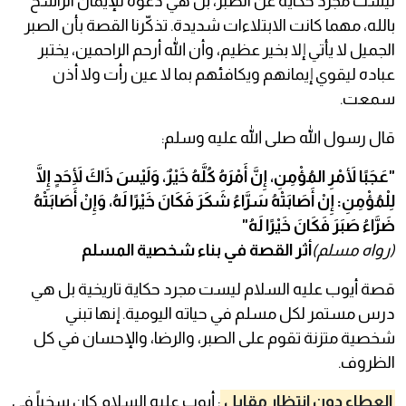
ليست مجرد حكاية عن الصبر، بل هي دعوة للإيمان الراسخ
بالله، مهما كانت الابتلاءات شديدة. تذكّرنا القصة بأن الصبر
الجميل لا يأتي إلا بخير عظيم، وأن الله أرحم الراحمين، يختبر
عباده ليقوي إيمانهم ويكافئهم بما لا عين رأت ولا أذن
سمعت.
قال رسول الله صلى الله عليه وسلم:
"عَجَبًا لأَمْرِ المُؤْمِنِ، إِنَّ أَمْرَهُ كُلَّهُ خَيْرٌ، وَلَيْسَ ذَاكَ لِأَحَدٍ إِلَّا
لِلْمُؤْمِنِ: إِنْ أَصَابَتْهُ سَرَّاءُ شَكَرَ فَكَانَ خَيْرًا لَهُ، وَإِنْ أَصَابَتْهُ
ضَرَّاءُ صَبَرَ فَكَانَ خَيْرًا لَهُ"
(رواه مسلم)
أثر القصة في بناء شخصية المسلم
قصة أيوب عليه السلام ليست مجرد حكاية تاريخية بل هي
درس مستمر لكل مسلم في حياته اليومية. إنها تبني
شخصية متزنة تقوم على الصبر، والرضا، والإحسان في كل
الظروف.
العطاء دون انتظار مقابل
: أيوب عليه السلام كان سخياً في