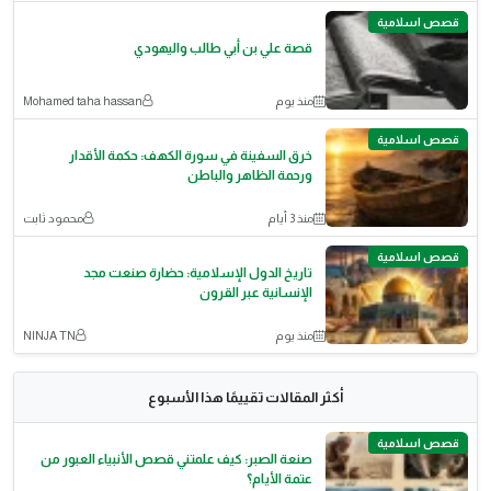
قصص اسلامية
قصة علي بن أبي طالب واليهودي
منذ يوم
Mohamed taha hassan
قصص اسلامية
خرق السفينة في سورة الكهف: حكمة الأقدار
ورحمة الظاهر والباطن
منذ 3 أيام
محمود ثابت
قصص اسلامية
تاريخ الدول الإسلامية: حضارة صنعت مجد
الإنسانية عبر القرون
منذ يوم
NINJA TN
أكثر المقالات تقييمًا هذا الأسبوع
قصص اسلامية
صنعة الصبر: كيف علمتني قصص الأنبياء العبور من
عتمة الأيام؟