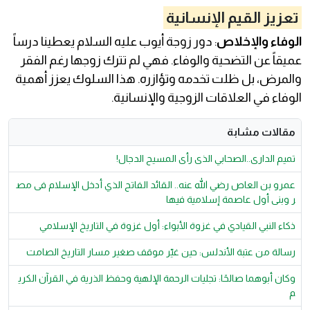
تعزيز القيم الإنسانية
الوفاء والإخلاص
: دور زوجة أيوب عليه السلام يعطينا درساً
عميقاً عن التضحية والوفاء. فهي لم تترك زوجها رغم الفقر
والمرض، بل ظلت تخدمه وتؤازره. هذا السلوك يعزز أهمية
الوفاء في العلاقات الزوجية والإنسانية.
مقالات مشابة
تميم الدارى..الصحابي الذى رأى المسيح الدجال!
عمرو بن العاص رضي الله عنه.. القائد الفاتح الذي أدخل الإسلام فى مص
ر وبنى أول عاصمة إسلامية فيها
ذكاء النبي القيادي في غزوة الأبواء: أول غزوة في التاريخ الإسلامي
رسالة من عتبة الأندلس: حين غيّر موقف صغير مسار التاريخ الصامت
وكان أبوهما صالحًا: تجليات الرحمة الإلهية وحفظ الذرية في القرآن الكري
م