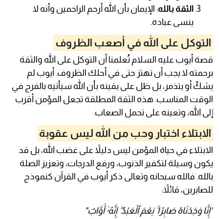
الثقة بالله
: الإيمان بأن الله أرحم الراحمين وأنه لا
ينسى عباده.
التوكل على الله في أصعب الظروف
قصة أيوب عليه السلام تُعلمنا أن التوكل على الله والثقة
برحمته لا يجب أن تهتز حتى في أحلك الظروف. أيوب لم
يشكُ أو يتذمر، بل ظل على يقينه بأن الله سيأتيه بالفرج في
الوقت المناسب. هذه الثقة المطلقة تجعل المؤمن أقرب
إلى الله، وتعينه على تحمل الصعاب.
الابتلاء اختبار وحب من الله ليس عقوبة
الابتلاء في حياة المؤمن ليس دليلاً على غضب الله، بل قد
يكون وسيلة لتكفير الذنوب، ورفع الدرجات، وتعزيز الصلة
بالله. فالله سبحانه وتعالى ذكر أيوب في القرآن كنموذج
للصابرين، قائلاً:
"إِنَّا وَجَدْنَاهُ صَابِرًا ۚ نِعْمَ ٱلْعَبْدُ ۖ إِنَّهُۥٓ أَوَّابٌ"