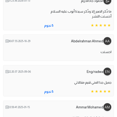
محمود جادالكريم
2026-01-13 01:23:36
ما ذُكر الصبر إلا وذُكر سيدنا أيوب عليه السلام
أحسنت النشر
5 نجوم
Abdelrahman Ahmed
2025-10-29 00:07:55
احسنت
Eng/radwa
2025-09-06 22:20:37
جميل جدا اتمني تقيم مقالاتي
5 نجوم
Ammar Mohamed
2025-01-15 03:59:41