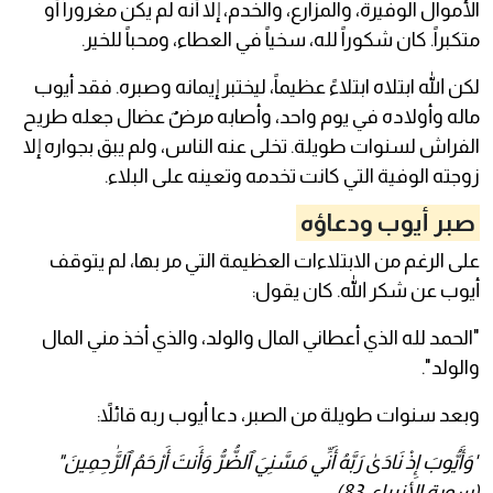
الأموال الوفيرة، والمزارع، والخدم، إلا أنه لم يكن مغروراً أو
متكبراً. كان شكوراً لله، سخياً في العطاء، ومحباً للخير.
لكن الله ابتلاه ابتلاءً عظيماً، ليختبر إيمانه وصبره. فقد أيوب
ماله وأولاده في يوم واحد، وأصابه مرضٌ عضال جعله طريح
الفراش لسنوات طويلة. تخلى عنه الناس، ولم يبق بجواره إلا
زوجته الوفية التي كانت تخدمه وتعينه على البلاء.
صبر أيوب ودعاؤه
على الرغم من الابتلاءات العظيمة التي مر بها، لم يتوقف
أيوب عن شكر الله. كان يقول:
"الحمد لله الذي أعطاني المال والولد، والذي أخذ مني المال
والولد".
وبعد سنوات طويلة من الصبر، دعا أيوب ربه قائلاً:
"وَأَيُّوبَ إِذْ نَادَىٰ رَبَّهُ أَنِّي مَسَّنِيَ ٱلضُّرُّ وَأَنتَ أَرْحَمُ ٱلرَّٰحِمِينَ"
(سورة الأنبياء: 83)