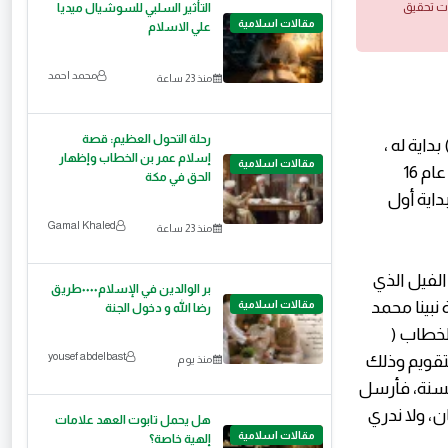
ات تحقيق
التأثير السلبي للسوشيال ميديا
مقالات اسلامية
علي الاسلام
محمد احمد
منذ 23 ساعة
رحلة التحول العظيم: قصة
داية له ،
إسلام عمر بن الخطاب وإظهار
مقالات اسلامية
وقد تم اعتماده في زمن خلافة عمر بن الخطاب رضى الله عنه، في ربيع الأول من عام 16
الحق في مكة
ان يوم 1 المحرم من عام 17 للهجرة بداية أول
Gamal Khaled
منذ 23 ساعة
الفيل الذي
بر الوالدين في الإسلام٠٠٠٠طريق
 نبينا محمد
مقالات اسلامية
رضا الله و دخول الجنة
الخطاب (
yousef abdelbast
التقويم وذلك
منذ يوم
لسنة، فأرسل
ان، ولا ندري
هل يحمل تابوت العهد علامات
مقالات اسلامية
إلهية خاصة؟