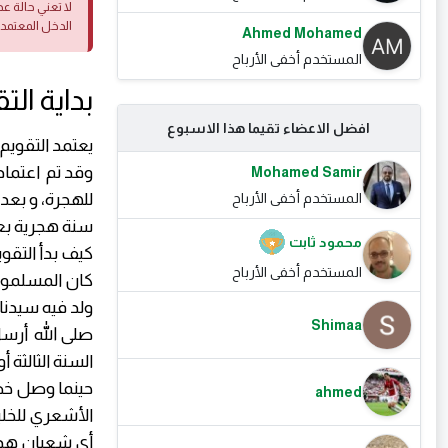
لا تعني حالة ع
الدخل المعتمد
Ahmed Mohamed
المستخدم أخفى الأرباح
بداية الت
افضل الاعضاء تقيما هذا الاسبوع
يعتمد التقويم 
Mohamed Samir
المستخدم أخفى الأرباح
سنة هجرية بعد
محمود ثابت
كيف بدأ التقو
المستخدم أخفى الأرباح
كان المسلمون 
ولد فيه سيدنا
Shimaa
صلى الله أرسل
السنة الثالثة 
حينما وصل خط
ahmed
الأشعري للخليف
أي شعبان هذا،