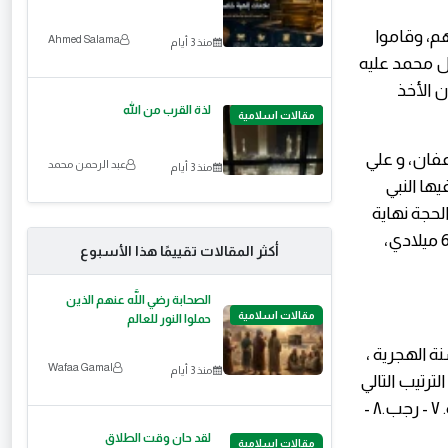
م، وقاموا
Ahmed Salama
منذ 3 أيام
ول محمد عليه
ن الأخذ
لذة القرب من الله
مقالات اسلامية
عفان، و علي
عبد الرحمن محمد
منذ 3 أيام
يها النبي
لحجة نهاية
لها، وهكذا كانت انطلاقت السنة الهجرية من هجرة الرسول و التي كانت عام 622 ميلادي،
أكثر المقالات تقييمًا هذا الأسبوع
الصحابة رضي اللَّه عنهم الذين
مقالات اسلامية
حملوا النور للعالم
ة الهجرية ،
Wafaa Gamal
منذ 3 أيام
ترتيب التالي
١ - مُحرّم. ٢ - صفر. ٣- ربيع الأول. ٤ - ربيع الثاني. ٥ - جُمادى الأولى.٦ - جُمادى الآخرة. ٧ - رجب.٨ -
لقد حان وقت الطلاق
مقالات اسلامية