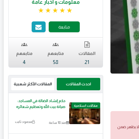
معلومات و أخبار عامة
تقييم 5 من 5.
متابعة
المقالات
متابعهم
متابعهم
4
58
21
احدث المقالات
المقالات الأكثر شعبية
حكم إنشاد الضالة في المساجد:
مقالات اسلامية
صيانة بيت الله وتعظيم شعائره
محمود ثابت
منذ 18 ساعة
 ولا يظهر ضمن