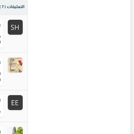
التعليقات
( 7 )
y
ج
ا
ا
ا
ا
l
م
d