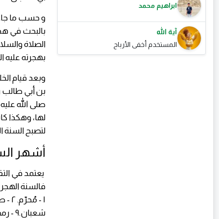
ابراهيم محمد
و حسب ما جاء 
بالبحث في هذا
آية الله
الصلاة والسلام
المستخدم أخفى الأرباح
بهجرته عليه ال
وبعد قيام الخ
بن أبي طالب رض
صلى الله عليه 
لتصبح السنة ال
أشهر السن
يعتمد في الت
فالسنة الهجرية
شعبان.٩ - رمضان.١٠ - شوال.١١ - ذو القعدة.١٢ - ذو الحجة.