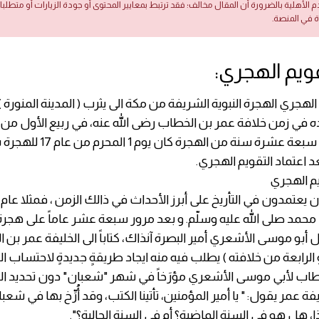
دم الأهلية بالضرورة أن المقال مخالف؛ فقد ترتبط بمعايير المحتوى أو جودة الزيارات أو متطلب
ة في المنصة.
قويم الهجري:
الهجري الهجرة النبوية الشريفة من مكة الى يثرب ( المدينة المنورة ) ب
للهجرة، و بعد سبعة عشرة سنة من الهجرة ك
 اعتماد التقويم الهجري.
يم الهجري
يعتمدون في التأريخ على أبرز الأحداث في ذالك الزمن ، فمثلا عام 
 محمد صلى الله عليه وسلّم. و بعد مرور سبعة عشر عاماً على هجرة
 أبو موسى الأشعري أمير البصرة آنذاك، كتاباً الى الخليفة عمر بن 
أو الرابعة من خلافته ) يطلب فيه منه ايجاد طريقةٍ جديدةٍ لاحتساب 
اب لأبي موسى الأشعري مؤرَخاً في شهر "شعبان" دون تحديد ا
ة عمر يقول: " يا أمير المؤمنين، تأتينا الكتب، وقد أُرِّخ بها في شعب
 هل هو في السنة الماضية؟ أم في السنة الحالية؟".