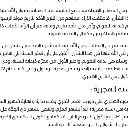
في المصادر الإسلامية، جمع الخليفة عمر الصحابة رضوان الله عليه
 الشأن، فاختلفت الآراء، فمنهم من اقترح الأخد بتاريخ مولد الرس
 كبداية للتقويم، وآخر قال: نأخذ بتاريخ وفاته، غير أن الرأي الأغلب كا
صلاة والسلام من مكة الى المدينة المنورة .
ليفة عمر بن الخطاب رضي الله عنه باستشارة الصحابيين عثمان بن 
ي الله عنها في هذا الشأن ، أُتفق على أن تعتبر السنة التي هاجر ف
وسلم هي بداية التقويم، واختير الأول من محرّم كبداية للسنة، وذي ا
أولى في التاريخ الهجري
ة الهجرية :
قويم الهجري علي دورت القمر لتحري وقت بداية و نهاية شهور السن
 هي (سنة قمرية)، تبدأ بشهر مُحرّم، وتنتهي بشهر ذي الحِجَّة عل ال