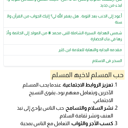
لبدء من جديد
أعود إلى الذنب بعد التوبة.. هل يغفر الله لي؟ إليك الجواب من القرآن وال
سنة
شمس الهداية: السيرة الشاملة للنبى محمد ﷺ من المولد إلى الخاتمة وأث
رها في بناء الحضارة
مقدمه البدايه والنهاية للعلامة ابن كثير
السحر فى الاسلام
حب المسلم لاخيھ المسلم
تعزيز الروابط الاجتماعية
: عندما يحب المسلم
الآخرين ويتعامل معهم بود، يقوى النسيج
الاجتماعي.
نشر السلام والتسامح
: حب الناس يؤدي إلى نبذ
العنف ونشر ثقافة السلام.
كسب الأجر والثواب
: التعامل مع الناس بمحبة