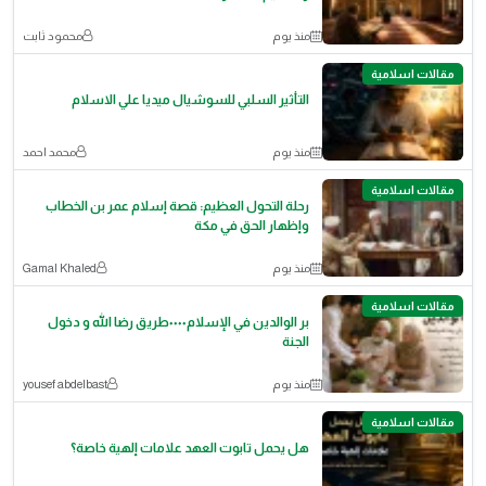
منذ يوم
محمود ثابت
مقالات اسلامية
التأثير السلبي للسوشيال ميديا علي الاسلام
منذ يوم
محمد احمد
مقالات اسلامية
رحلة التحول العظيم: قصة إسلام عمر بن الخطاب
وإظهار الحق في مكة
منذ يوم
Gamal Khaled
مقالات اسلامية
بر الوالدين في الإسلام٠٠٠٠طريق رضا الله و دخول
الجنة
منذ يوم
yousef abdelbast
مقالات اسلامية
هل يحمل تابوت العهد علامات إلهية خاصة؟