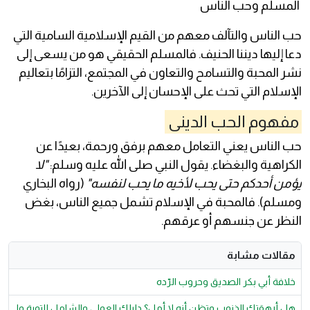
المسلم وحب الناس
حب الناس والتآلف معهم من القيم الإسلامية السامية التي
دعا إليها ديننا الحنيف. فالمسلم الحقيقي هو من يسعى إلى
نشر المحبة والتسامح والتعاون في المجتمع، التزامًا بتعاليم
الإسلام التي تحث على الإحسان إلى الآخرين.
مفھوم الحب الدينى
حب الناس يعني التعامل معهم برفق ورحمة، بعيدًا عن
الكراهية والبغضاء. يقول النبي صلى الله عليه وسلم:
"لا
يؤمن أحدكم حتى يحب لأخيه ما يحب لنفسه"
(رواه البخاري
ومسلم). فالمحبة في الإسلام تشمل جميع الناس، بغض
النظر عن جنسهم أو عرقهم.
مقالات مشابة
خلافة أبي بكر الصديق وحروب الرّده
هل أرهقتك الذنوب وتظن أنه لا أمل؟ دليلك العملي والشامل للتوبة وا