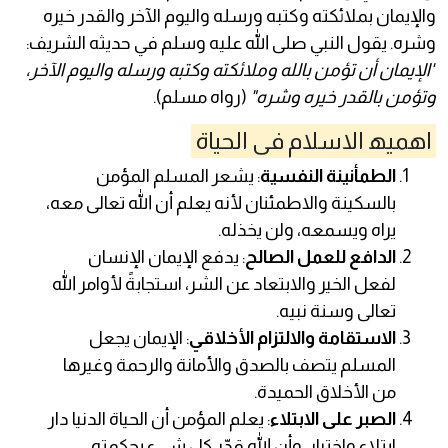
والإيمان بملائكته وكتبه ورسله واليوم الآخر والقدر خيره
وشره. يقول النبي صلى الله عليه وسلم في حديثه الشريف:
"الإيمان أن تؤمن بالله وملائكته وكتبه ورسله واليوم الآخر،
وتؤمن بالقدر خيره وشره"
(رواه مسلم).
اھميھ الاسلام فى الحياة
الطمأنينة النفسية
: يشعر المسلم المؤمن
بالسكينة والاطمئنان لأنه يعلم أن الله تعالى معه،
يراه ويسمعه، ولن يخذله.
الدافع للعمل الصالح
: يدفع الإيمان الإنسان
لفعل الخير والابتعاد عن الشر، استجابةً لأوامر الله
تعالى وسنة نبيه.
الاستقامة والالتزام الأخلاقي
: الإيمان يجعل
المسلم يتصف بالصدق والأمانة والرحمة وغيرها
من الأخلاق الحميدة.
الصبر على الابتلاء
: يعلم المؤمن أن الحياة الدنيا دار
ابتلاء واختبار، وأن الله قدّر كل شيء بحكمته.