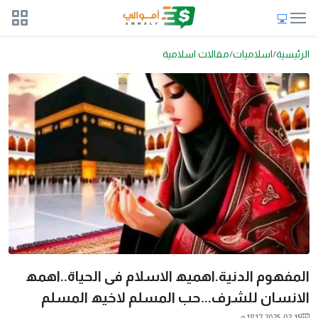
الرئيسية
اسلاميات
مقالات اسلامية
المفھوم الدنية.اھميھ الاسلام فى الحياة..اھمھ
الانسان للشرف...حب المسلم لاخيھ المسلم
2025-02-15 18:17 م