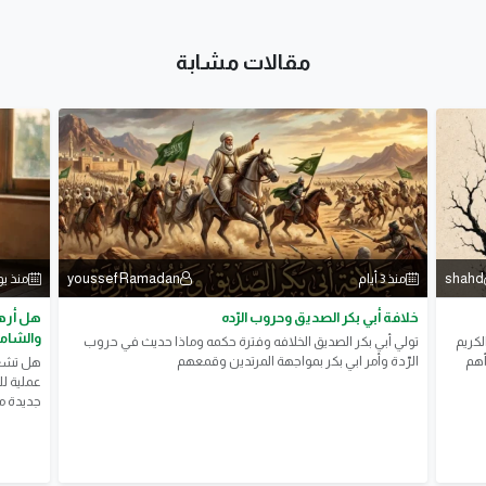
مقالات مشابة
youssef Ramadan
shahd
منذ 3 أيام
منذ ي
خلافة أبي بكر الصديق وحروب الرّده
هل أرهق
والشامل
لكريم
تولي أبي بكر الصديق الخلافه وفترة حكمه وماذا حديث في حروب
أهم
الرّدة وأمر ابي بكر بمواجهة المرتدين وقمعهم
هل تشعر
عملية ل
جديدة مع