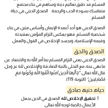
المسلم قد طبق تعاليم دينه وساهم في بناء مجتمع
متماسك يسوده الحب والرحمة. الصدق الديني في حياة
المسلم
الصدق الديني هو أحد أعمدة الإيمان وأساس متين في بناء
شخصية المسلم. فهو يعكس التزام المؤمن بعقيدته
وقيمه الإسلامية، ويجسد الإخلاص في القول والعمل.
الصدق والحق
الصدق الديني يعني التزام المسلم بما أمر الله به والابتعاد عن
ما نهى عنه، مع التحلي بالنية الصادقة والإخلاص لله عز وجل.
قال الله تعالى:
"يَا أَيُّهَا الَّذِينَ آمَنُوا اتَّقُوا اللَّهَ وَكُونُوا مَعَ
الصَّادِقِينَ"
(التوبة: 119).
حياھ دنيھ صادق
تحقيق الإخلاص لله
: الصدق في الدين يجعل
الأعمال خالصة لوجه الله تعالى.