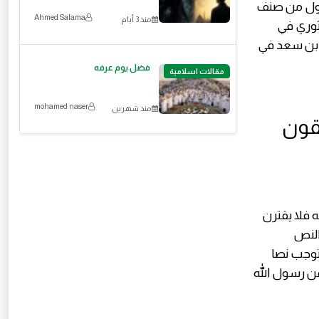
 أول من صنف
Ahmed Salama
منذ 3 أيام
ثوري في
ث بن سعد في
فضل يوم عرفه
مقالات اسلامية
mohamed naser
منذ شهرين
بقون
 فلا يقترن
النص
توجب نصا
عن رسول الله