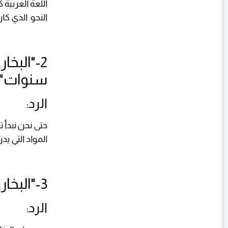
اللعة العربية 
النحو الذي كان
سنوات"
الرد:
حتى نحن نبدأ 
المواد التي ي
3-"البخاري كان أعمى فكيف جمع الأحاديث؟"
الرد: