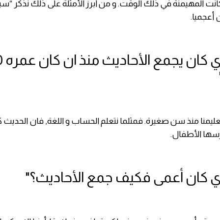
كانت المهيمنة في ذلك الوقت. و من أبرز الأمثلة على ذلك نذكر “سيب
 أعجميا.
2-"البخاري 
تعليمنا منذ سن صغيرة. فمثلما نتعلم الحساب و اللغة, فان الحديث
درسها الأطفال.