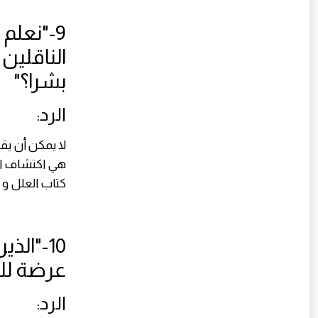
9-"نعلم
الناقلين
بشرا؟"
الرد:
لا يمكن أن يق
هي اكتشاف الأ
كتاب العلل و ا
10-"ال
عرضة لل
الرد: