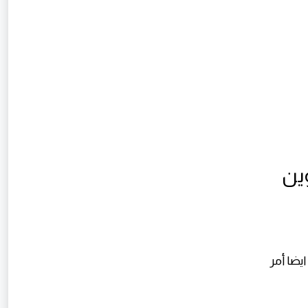
وين
يضا أمر