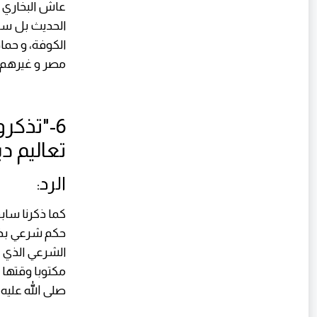
عاش البخاري 
الحديث بل سبق
الكوفة، و حما
مصر و غيرهم.
6-"تذكر
تعاليم د
الرد:
كما ذكرنا ساب
حكم شرعي بذك
الشرعي الذي ذ
مكتوبا وقتها 
صلى الله عليه 