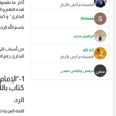
أكثر ما طعنوا
المستخدم أخفى الأرباح
البخاري” و كيف
Shimaa
باسم الله الرح
ابراهيم محمد
من أسباب التي
آية الله
البخاري رغم ا
المستخدم أخفى الأرباح
مرقص وليانس صبحى
1-“الإم
كتاب بال
الرد:
اللغة العربية