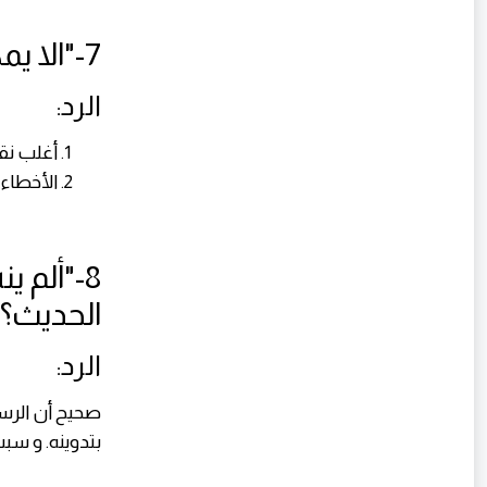
7-"الا يمكن للبخاري ان يخطئ؟"
الرد:
أغلب نقد
الأخطاء 
8-"ألم 
الحديث؟"
الرد:
صحيح أن الرسو
بتدوينه. و سب