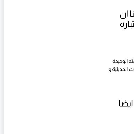
 ان
باره
ه الوحيدة
 الحديثية و
ايضا