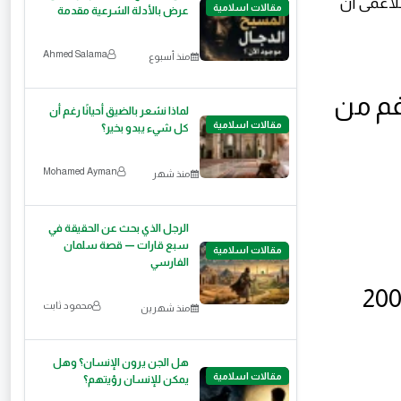
للأعمى ان
مقالات اسلامية
عرض بالأدلة الشرعية مقدمة
Ahmed Salama
منذ أسبوع
رغم من
لماذا نشعر بالضيق أحيانًا رغم أن
مقالات اسلامية
كل شيء يبدو بخير؟
Mohamed Ayman
منذ شهر
الرجل الذي بحث عن الحقيقة في
سبع قارات — قصة سلمان
مقالات اسلامية
الفارسي
-"كيف نصدق الأحاديث التي جمعها البخاري بعد 200
محمود ثابت
منذ شهرين
هل الجن يرون الإنسان؟ وهل
مقالات اسلامية
يمكن للإنسان رؤيتهم؟