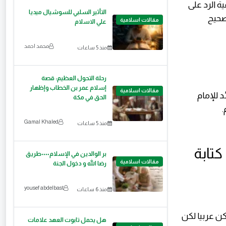
ة الرد على
التأثير السلبي للسوشيال ميديا
شرة حول “صحيح
مقالات اسلامية
علي الاسلام
محمد احمد
منذ 5 ساعات
رحلة التحول العظيم: قصة
إسلام عمر بن الخطاب وإظهار
مقالات اسلامية
 للإمام
الحق في مكة
.
Gamal Khaled
منذ 5 ساعات
كتابة
بر الوالدين في الإسلام٠٠٠٠طريق
مقالات اسلامية
رضا الله و دخول الجنة
yousef abdelbast
منذ 6 ساعات
ن عربيا لكن
هل يحمل تابوت العهد علامات