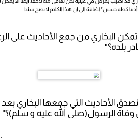
ري قد أصيب بمرض في عينيه لكن تعافى منه لاحقا. أيضا الا يمكن 
أديبا كطه حسين؟ اضافة الى ان هذا الكلام لا يصح سندا.
تمكن البخاري من جمع الأحاديث على ال
ادر بلده؟"
5
فاة الرسول(صلى الله عليه و سلم)؟"