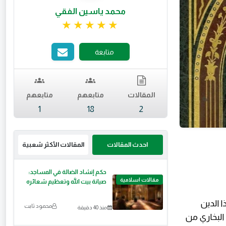
محمد ياسين الفقي
تقييم 5 من 5.
متابعة
المقالات
متابعهم
متابعهم
1
18
2
احدث المقالات
المقالات الأكثر شعبية
حكم إنشاد الضالة في المساجد:
مقالات اسلامية
صيانة بيت الله وتعظيم شعائره
ا الدين
محمود ثابت
منذ 40 دقيقة
 البخاري من