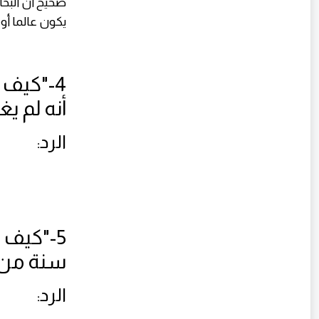
صحيح ان البخا
يكون عالما أو 
4-"كيف 
أنه لم يغ
الرد:
سنة من و
الرد: