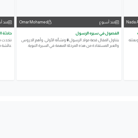
Omar Mohamed
Nada 
منذ أسبوع
منذ أ
الفصول في سيره الرسول
حادثة 
وبعثته
يتناول المقال قصة مولد الرسول ﷺ ونشأته الأولى، وأهم الدروس
نتحدث ف
والعبر المستفادة من هذه المرحلة المهمة في السيرة النبوية.
عائشة م