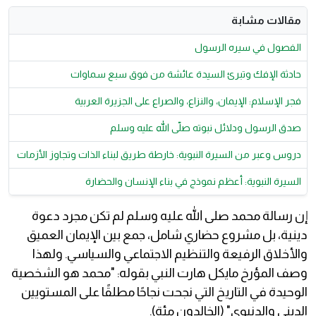
مقالات مشابة
الفصول في سيره الرسول
حادثة الإفك وتبرئ السيدة عائشة من فوق سبع سماوات
فجر الإسلام: الإيمان، والنزاع، والصراع على الجزيرة العربية
صدق الرسول ودلائل نبوته صلّى الله عليه وسلم
دروس وعبر من السيرة النبوية: خارطة طريق لبناء الذات وتجاوز الأزمات
السيرة النبوية: أعظم نموذج في بناء الإنسان والحضارة
إن رسالة محمد صلى الله عليه وسلم لم تكن مجرد دعوة
دينية، بل مشروع حضاري شامل، جمع بين الإيمان العميق
والأخلاق الرفيعة والتنظيم الاجتماعي والسياسي. ولهذا
وصف المؤرخ مايكل هارت النبي بقوله: "محمد هو الشخصية
الوحيدة في التاريخ التي نجحت نجاحًا مطلقًا على المستويين
الديني والدنيوي" (الخالدون مئة).