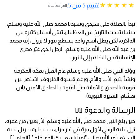
تقييم 5 من 5.
8 المراجعات
نبدأ بالصلاة على سيدي وسيدنا محمد صلى الله عليه وسلم،
حينما يتحدث التاريخ عن العظماء، تبقى أسماء كثيرة في
الذاكرة، لكن يظل اسم واحد يسطع بنور لا يزول، إنه محمد
بن عبد الله صلى الله عليه وسلم، الرجل الذي غيّر مجرى
الإنسانية من الظلام إلى النور.
ووُلد النبي صلى الله عليه وسلم عام الفيل بمكة المكرمة،
ونشأ يتيم الأب والأم. ورغم قسوة الظروف، اشتهر بين
قومه بالصدق والأمانة حتى لقبوه بـ الصادق الأمين (ابن
هشام، السيرة النبوية).
الرسالة والدعوة 📖
حين بلغ النبي محمد صلى الله عليه وسلم الأربعين من عمره،
نزل عليه الوحي لأول مرة في غار حراء، حيث جاءه جبريل عليه
السلام بأمر الله تعالى: "اقرأ باسم ربك الذي خلق" [العلق:1].