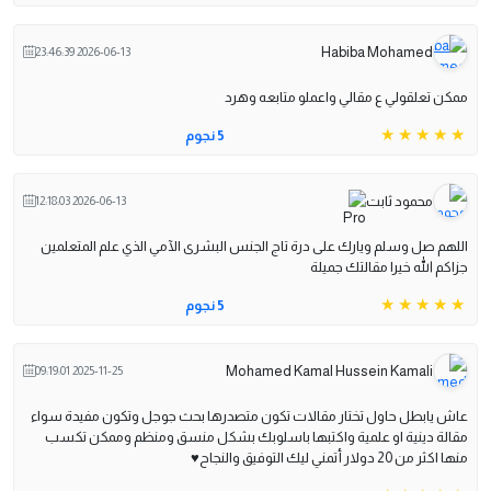
Habiba Mohamed
2026-06-13 23:46:39
ممكن تعلقولي ع مقالي واعملو متابعه وهرد
5 نجوم
محمود ثابت
2026-06-13 12:18:03
اللهم صل وسلم ويارك على درة تاج الجنس البشرى الآمي الذي علم المتعلمين
جزاكم الله خيرا مقالتك جميلة
5 نجوم
Mohamed Kamal Hussein Kamali
2025-11-25 09:19:01
عاش يابطل حاول تختار مقالات تكون متصدرها بحث جوجل وتكون مفيدة سواء
مقالة دينية او علمية واكتبها باسلوبك بشكل منسق ومنظم وممكن تكسب
منها اكثر من 20 دولار أتمني ليك التوفيق والنجاح♥