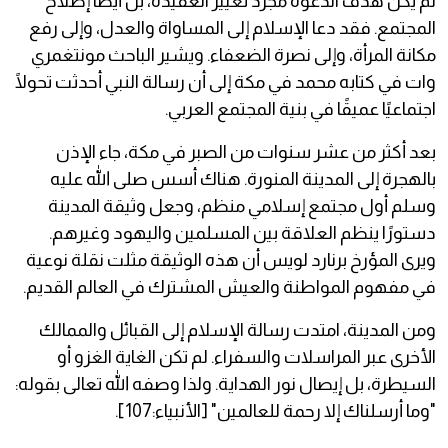
لم يكن هدف الدعوة مجرد تغيير العقيدة، بل أيضًا إصلاح
المجتمع. فقد دعا الإسلام إلى المساواة والعدل، وإلى رفع
مكانة المرأة، وإلى نصرة الضعفاء. ويشير الباحث مونتغمري
وات في كتابه محمد في مكة إلى أن رسالة النبي أحدثت تحولًا
اجتماعيًا عميقًا في بنية المجتمع العربي.
بعد أكثر من عشر سنوات من الصبر في مكة، جاء الإذن
بالهجرة إلى المدينة المنورة. هناك أسس صلى الله عليه
وسلم أول مجتمع إسلامي منظم، وجعل وثيقة المدينة
دستورًا ينظم العلاقة بين المسلمين واليهود وغيرهم.
ويرى المؤرخ برنارد لويس أن هذه الوثيقة مثلت نقلة نوعية
في مفهوم المواطنة والعيش المشترك في العالم القديم.
ومن المدينة، امتدت رسالة الإسلام إلى القبائل والممالك
الأخرى عبر المراسلات والسفراء. لم تكن الغاية الغزو أو
السيطرة، بل إيصال نور الهداية. ولذا وصفه الله تعالى بقوله:
"وما أرسلناك إلا رحمة للعالمين" [الأنبياء:107].