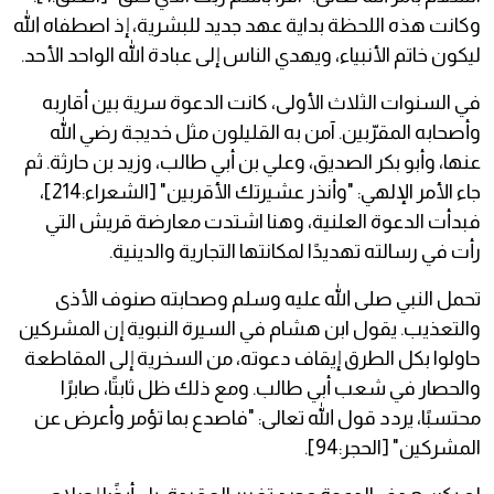
وكانت هذه اللحظة بداية عهد جديد للبشرية، إذ اصطفاه الله
ليكون خاتم الأنبياء، ويهدي الناس إلى عبادة الله الواحد الأحد.
في السنوات الثلاث الأولى، كانت الدعوة سرية بين أقاربه
وأصحابه المقرّبين. آمن به القليلون مثل خديجة رضي الله
عنها، وأبو بكر الصديق، وعلي بن أبي طالب، وزيد بن حارثة. ثم
جاء الأمر الإلهي: "وأنذر عشيرتك الأقربين" [الشعراء:214]،
فبدأت الدعوة العلنية، وهنا اشتدت معارضة قريش التي
رأت في رسالته تهديدًا لمكانتها التجارية والدينية.
تحمل النبي صلى الله عليه وسلم وصحابته صنوف الأذى
والتعذيب. يقول ابن هشام في السيرة النبوية إن المشركين
حاولوا بكل الطرق إيقاف دعوته، من السخرية إلى المقاطعة
والحصار في شعب أبي طالب. ومع ذلك ظل ثابتًا، صابرًا
محتسبًا، يردد قول الله تعالى: "فاصدع بما تؤمر وأعرض عن
المشركين" [الحجر:94].