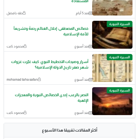
المستفادة
منذ 5 أيام
طه بافضل
السيرة النبوية
خصائص المصطفى: إحلال الغنائم رحمةً وتشريعاً
للأمة الإسلامية
منذ أسبوع
محمود ثابت
السيرة النبوية
أسرار وصيحات التخطيط النبوي: كيف غيّرت غزوات
شهر صفر تاريخ الدولة الإسلامية؟
منذ أسبوع
mohamad taha safan
السيرة النبوية
النصر بالرعب: إحدى الخصائص النبوية والمعجزات
الإلهية
منذ أسبوع
محمود ثابت
أكثر المقالات تقييمًا هذا الأسبوع