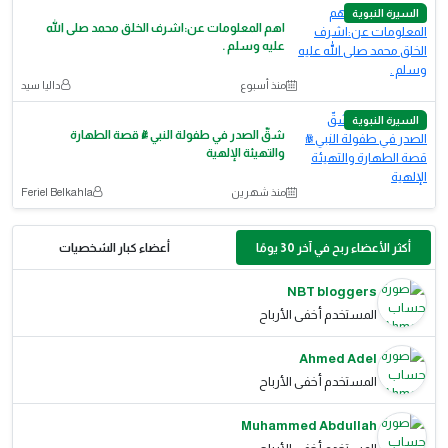
السيرة النبوية
اهم المعلومات عن:اشرف الخلق محمد صلى الله
عليه وسلم .
منذ أسبوع
داليا سيد
السيرة النبوية
شقّ الصدر في طفولة النبي ﷺ قصة الطهارة
والتهيئة الإلهية
منذ شهرين
Feriel Belkahla
أكثر الأعضاء ربح في آخر 30 يومًا
أعضاء كبار الشخصيات
NBT bloggers
المستخدم أخفى الأرباح
Ahmed Adel
المستخدم أخفى الأرباح
Muhammed Abdullah