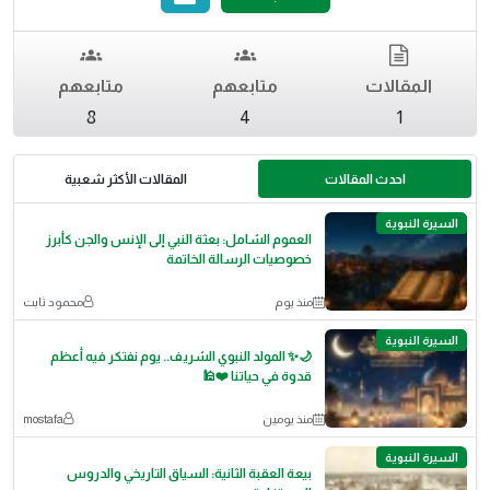
المقالات
متابعهم
متابعهم
8
4
1
احدث المقالات
المقالات الأكثر شعبية
السيرة النبوية
العموم الشامل: بعثة النبي إلى الإنس والجن كأبرز
خصوصيات الرسالة الخاتمة
منذ يوم
محمود ثابت
السيرة النبوية
🌙✨ المولد النبوي الشريف.. يوم نفتكر فيه أعظم
قدوة في حياتنا ❤️🕌
منذ يومين
mostafa
السيرة النبوية
بيعة العقبة الثانية: السياق التاريخي والدروس