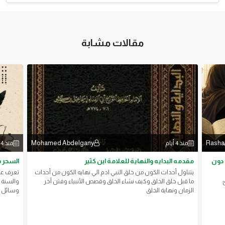
مقالات مشابة
Mohamed Abdelgany
Rasha
منذ 4 أيام
منذ 4 أيام
 دون
مقدمه البدايه والنهاية للعلامة ابن كثير
السحر ف
يتناول أحداث الكون من خلق النبي ادم الي نهايه الكون من أحداث
تعرف عل
ما قبل خلق الخلق وكيف نشاء الخلق وقصص الأنبياء وفتن آخر
والسنة ا
الزمان ونهاية الخلق
وسائل ال