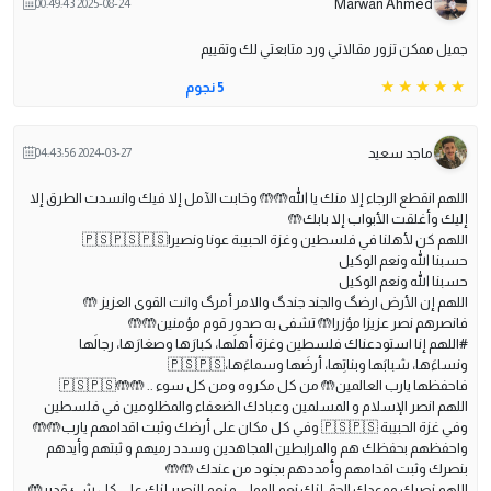
Marwan Ahmed
2025-08-24 00:49:43
جميل ممكن تزور مقالاتي ورد متابعتي لك وتقييم
5 نجوم
ماجد سعيد
2024-03-27 04:43:56
اللهم انقطع الرجاء إلا منك يا الله🤲🤲 وخابت الآمل إلا فيك وانسدت الطرق إلا
إليك وأغلقت الأبواب إلا بابك🤲
اللهم كن لأهلنا في فلسطين وغزة الحبيبة عونا ونصيرا🇵🇸🇵🇸🇵🇸
حسبنا الله ونعم الوكيل
حسبنا الله ونعم الوكيل
اللهم إن الأرض ارضگ والجند جندگ والامر أمرگ وانت القوى العزيز 🤲
فانصرهم نصر عزيزا مؤزرا🤲 تشفى به صدور قوم مؤمنين🤲🤲
#اللهم إنا استودعناك فلسطين وغزة أهلَها، كبارَها وصغارَها، رجالَها
ونساءَها، شبابَها وبناتِها، أرضَها وسماءَها،🇵🇸🇵🇸
فاحفظها يارب العالمين🤲 من كل مكروه ومن كل سوء .. 🤲🤲🇵🇸🇵🇸
اللهم انصر الإسلام و المسلمين وعبادك الضعفاء والمظلومين في فلسطين
وفي غزة الحبيبة 🇵🇸🇵🇸 وفي كل مكان على أرضك وثبت اقدامهم يارب🤲🤲
واحفظهم بحفظك هم والمرابطين المجاهدين وسدد رميهم و ثبتهم وأيدهم
بنصرك وثبت اقدامهم وأمددهم بجنود من عندك 🤲🤲
اللهم نصرك ووعدك الحق إنك نعم المولى و نعم النصير إنك على كل شئ قدير🤲