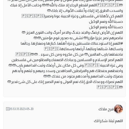
🤲🇵🇸🇵🇸🇵🇸اللهم انقطع الرجاء إلا منك يا الله🤲🤲 وخابت الآمل إلا فيك
وانسدت الطرق إلا إليك وأغلقت الأبواب إلا بابك🤲
اللهم كن لأهلنا في فلسطين وغزة الحبيبة عونا ونصيرا🇵🇸🇵🇸🇵🇸
حسبنا الله ونعم الوكيل
حسبنا الله ونعم الوكيل
اللهم إن الأرض ارضگ والجند جندگ والامر أمرگ وانت القوى العزيز 🤲
فانصرهم نصر عزيزا مؤزرا🤲 تشفى به صدور قوم مؤمنين🤲🤲
#اللهم إنا استودعناك فلسطين وغزة أهلَها، كبارَها وصغارَها، رجالَها
ونساءَها، شبابَها وبناتِها، أرضَها وسماءَها،🇵🇸🇵🇸
فاحفظها يارب العالمين🤲 من كل مكروه ومن كل سوء .. 🤲🤲🇵🇸🇵🇸
اللهم انصر الإسلام و المسلمين وعبادك الضعفاء والمظلومين في فلسطين
وفي غزة الحبيبة 🇵🇸🇵🇸 وفي كل مكان على أرضك وثبت اقدامهم يارب🤲🤲
واحفظهم بحفظك هم والمرابطين المجاهدين وسدد رميهم و ثبتهم وأيدهم
بنصرك وثبت اقدامهم وأمددهم بجنود من عندك 🤲🤲
اللهم نصرك ووعدك الحق إنك نعم المولى و نعم النصير إنك على كل شئ قدير🤲
🤲🇵🇸🇵🇸🇵🇸
فرح ملاك
2023-05-20 05:53:33
اللهم ثبتنا ،شكرا لك