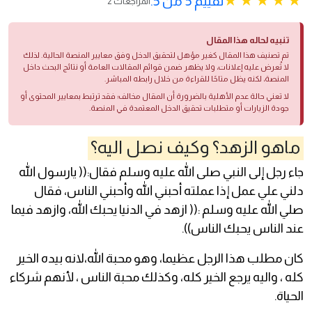
تقييم 5 من 5.
2 المراجعات
تنبيه لحاله هذا المقال
تم تصنيف هذا المقال كغير مؤهل لتحقيق الدخل وفق معايير المنصة الحالية. لذلك
لا تُعرض عليه إعلانات، ولا يظهر ضمن قوائم المقالات العامة أو نتائج البحث داخل
المنصة، لكنه يظل متاحًا للقراءة من خلال رابطه المباشر.
لا تعني حالة عدم الأهلية بالضرورة أن المقال مخالف؛ فقد ترتبط بمعايير المحتوى أو
جودة الزيارات أو متطلبات تحقيق الدخل المعتمدة في المنصة.
ماهو الزهد؟ وكيف نصل اليه؟
جاء رجل إلى النبي صلى الله عليه وسلم فقال:(( يارسول الله
دلني علي عمل إذا عملته أحبني الله وأحبني الناس، فقال
صلي الله عليه وسلم :(( ازهد في الدنيا يحبك الله، وازهد فيما
عند الناس يحبك الناس)).
كان مطلب هذا الرجل عظيما، وهو محبة الله،لانه بيده الخير
كله ، واليه يرجع الخير كله، وكذلك محبة الناس ، لأنهم شركاء
الحياة.