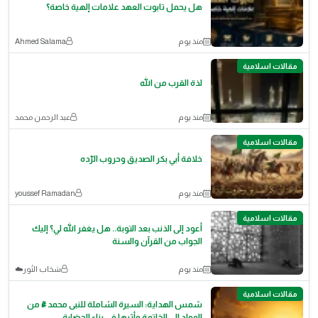
هل يحمل تابوت العهد علامات إلهية خاصة؟
منذ يوم
Ahmed Salama
مقالات اسلامية
لذة القرب من الله
منذ يوم
عبد الرحمن محمد
مقالات اسلامية
خلافة أبي بكر الصديق وحروب الرّده
منذ يوم
youssef Ramadan
مقالات اسلامية
أعود إلى الذنب بعد التوبة.. هل يغفر الله لي؟ إليك
الجواب من القرآن والسنة
منذ يوم
سَحَاب النُور☁️
مقالات اسلامية
شمس الهداية: السيرة الشاملة للنبى محمد ﷺ من
المولد إلى الخاتمة وأثرها في بناء الحضارة