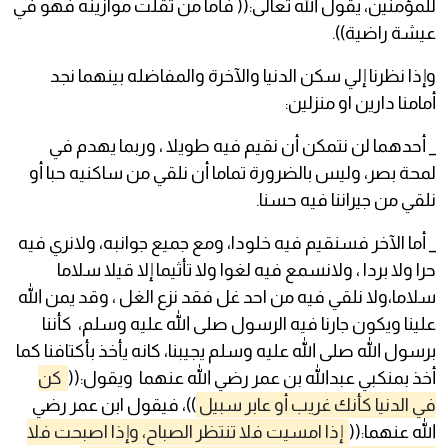
للمؤمنين، يقول الله تعالى:(( فأما من ثقلت موازينه فهو في
عيشة راضية)).
وإذا نظرنا إلي سكن الدنيا والآخرة والمفاضله بينهما نجد
أمامنا دارين او منزلين:
_ أحدهما لن نتمكن أن نقيم فيه طويلا ، وربما يهدم في
لمحة بصر، وليس بالضرورة تماما أن نلقي من ساكنيه حبا أو
نلقي من جيراننا فيه حسنا.
_ أما الآخر فسنقيم فيه خلودا، ومع جميع جوانبه، ولانري فيه
حرا ولا بردا ، ولانسمع فيه لغوا ولا تأثيما إلا قيلا سلاما
سلاما،ولا نلقي فيه من احد غل فقد نزع الغل ، وقد يمن الله
علينا ويكون جارنا فيه الرسول صلى الله عليه وسلم، كأننا
برسول الله صلى الله عليه وسلم يجيبنا، كانه يأخذ بأكتافنا كما
أخذ بمنكبي عبدالله بن عمر رضي الله عنهما ويقول:((
كن
في الدنيا كأنك غريب أو عابر سبيل
))، فيقول ابن عمر رضي
الله عنهما:((
إذا امسيت فلا تنتظر الصباح، وإذا اصبحت فلا