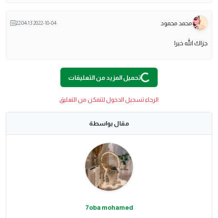
محمد محمود
2022-10-04 22:04:13
جزاك الله خيرا
O
A
D
I
N
G
.
.
L
.
تحميل المزيد من التعليقات
الرجاء تسجيل الدخول لتتمكن من التعليق
مقال بواسطة
7oba mohamed