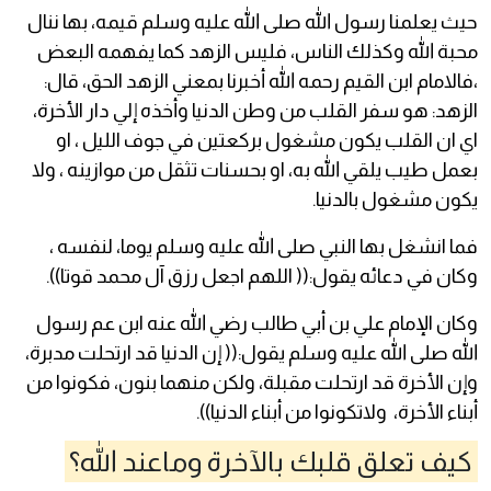
حيث يعلمنا رسول الله صلى الله عليه وسلم قيمه، بها ننال
محبة الله وكذلك الناس، فليس الزهد كما يفهمه البعض
،فالامام ابن القيم رحمه الله أخبرنا بمعني الزهد الحق، قال:
الزهد: هو سفر القلب من وطن الدنيا وأخذه إلي دار الأخرة،
اي ان القلب يكون مشغول بركعتين في جوف الليل ، او
بعمل طيب يلقي الله به، او بحسنات تثقل من موازينه ، ولا
يكون مشغول بالدنيا.
فما انشغل بها النبي صلى الله عليه وسلم يوما، لنفسه ،
وكان في دعائه يقول:(( اللهم اجعل رزق آل محمد قوتا)).
وكان الإمام علي بن أبي طالب رضي الله عنه ابن عم رسول
الله صلى الله عليه وسلم يقول:(( إن الدنيا قد ارتحلت مدبرة،
وإن الأخرة قد ارتحلت مقبلة، ولكن منهما بنون، فكونوا من
أبناء الأخرة، ولاتكونوا من أبناء الدنيا)).
كيف تعلق قلبك بالآخرة وماعند الله؟