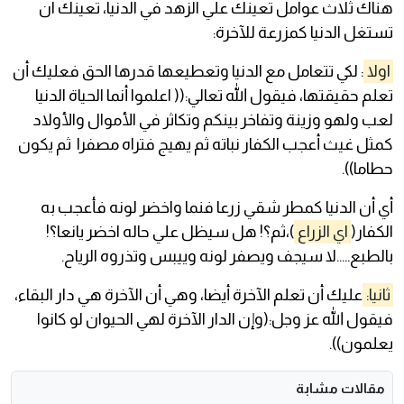
هناك ثلاث عوامل تعينك علي الزهد في الدنيا، تعينك ان
تستغل الدنيا كمزرعة للآخرة:
اولا
: لكي تتعامل مع الدنيا وتعطيعها قدرها الحق فعليك أن
تعلم حقيقتها، فيقول الله تعالي:(( اعلموا أنما الحياة الدنيا
لعب ولهو وزينة وتفاخر بينكم وتكاثر في الأموال والأولاد
كمثل غيث أعجب الكفار نباته ثم يهيج فتراه مصفرا ثم يكون
حطاما)).
أي أن الدنيا كمطر شقي زرعا فنما واخضر لونه فأعجب به
الكفار(
اي الزراع
)،ثم؟! هل سيظل علي حاله اخضر يانعا؟!
بالطبع…..لا سيجف ويصفر لونه وييبس وتذروه الرياح.
ثانيا:
عليك أن تعلم الآخرة أيضا، وهي أن الآخرة هي دار البقاء،
فيقول الله عز وجل:(وإن الدار الآخرة لهي الحيوان لو كانوا
يعلمون)).
مقالات مشابة