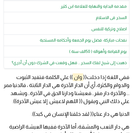
مقدمه البدايه والنهاية للعلامة ابن كثير
السحر فى الاسلام
اصلاح وتزكية للنفس
نفحات مباركة: فضل يوم الجمعة وأحكامه المستحبة
يوم القيامة وأهواله ( 50الف سنة )
ذهبت إلى شيخ لفك السحر... فهل وقعت في الشرك دون أن أدري؟
ففي اللغة إذا دخلت((
وان
)) علي الكلمة فتفيد الثبوت
والدوام والكثرة، أي أن الدار الآخرة هي الدار الثابتة ، فالدنيا ممر
….والآخرة دار مقر…فعيشنا ودارنا الحق في الآخرة…ويشهد
علي ذلك النبي ويقول:(( اللهم لاعيش إلا عيش الآخرة)).
الدنيا هي دار عناء(( لقد خلقنا الإنسان في كبد)).
هي دار التعب والمشقة، أما الآخرة ففيها العيشة الراضية